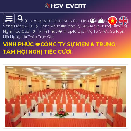
Trang Chủ
Công Ty Tổ Chức Sự Kiện - Hội Nghị Tại Đồng Bằng
Sông Hồng - Hà
Vĩnh Phúc ❤️️Công Ty Sự Kiện & Trung Tâm Hội
Nghị Tiệc Cưới
Vĩnh Phúc ❤️️ #top10 Dịch Vụ Tổ Chức Sự Kiện:
Hội Nghị, Hội Thảo Trọn Gói
VĨNH PHÚC ❤️️CÔNG TY SỰ KIỆN & TRUNG
TÂM HỘI NGHỊ TIỆC CƯỚI