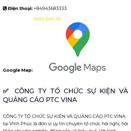
Điện thoại:
+84943683333
Xem bản đồ
Google Map:
✅
CÔNG TY TỔ CHỨC SỰ KIỆN VÀ
QUẢNG CÁO PTC VINA
CÔNG TY TỔ CHỨC SỰ KIỆN VÀ QUẢNG CÁO PTC VINA
tại Vĩnh Phúc là đơn vị uy tín chuyên tổ chức hội nghị, hội
thảo chuyên nghiệp, đẳng cấp và hiệu quả. Với kinh