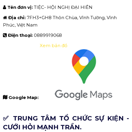
Tên đơn vị:
TIỆC- HỘI NGHỊ ĐẠI HIÊN
Địa chỉ:
7FH3+GH8 Thôn Chùa, Vĩnh Tường, Vĩnh
Phúc, Việt Nam
Điện thoại:
0889919068
Xem bản đồ
Google Map:
✅ TRUNG TÂM TỔ CHỨC SỰ KIỆN -
CƯỚI HỎI MẠNH TRẦN.