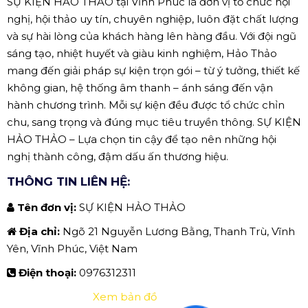
SỰ KIỆN HẢO THẢO tại Vĩnh Phúc là đơn vị tổ chức hội
nghị, hội thảo uy tín, chuyên nghiệp, luôn đặt chất lượng
và sự hài lòng của khách hàng lên hàng đầu. Với đội ngũ
sáng tạo, nhiệt huyết và giàu kinh nghiệm, Hảo Thảo
mang đến giải pháp sự kiện trọn gói – từ ý tưởng, thiết kế
không gian, hệ thống âm thanh – ánh sáng đến vận
hành chương trình. Mỗi sự kiện đều được tổ chức chỉn
chu, sang trọng và đúng mục tiêu truyền thông. SỰ KIỆN
HẢO THẢO – Lựa chọn tin cậy để tạo nên những hội
nghị thành công, đậm dấu ấn thương hiệu.
THÔNG TIN LIÊN HỆ:
Tên đơn vị:
SỰ KIỆN HẢO THẢO
Địa chỉ:
Ngõ 21 Nguyễn Lương Bằng, Thanh Trù, Vĩnh
Yên, Vĩnh Phúc, Việt Nam
Điện thoại:
0976312311
Xem bản đồ