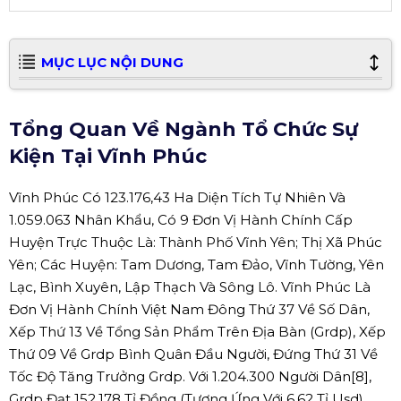
MỤC LỤC NỘI DUNG
Tổng Quan Về Ngành Tổ Chức Sự
Kiện Tại Vĩnh Phúc
Vĩnh Phúc Có 123.176,43 Ha Diện Tích Tự Nhiên Và
1.059.063 Nhân Khẩu, Có 9 Đơn Vị Hành Chính Cấp
Huyện Trực Thuộc Là: Thành Phố Vĩnh Yên; Thị Xã Phúc
Yên; Các Huyện: Tam Dương, Tam Đảo, Vĩnh Tường, Yên
Lạc, Bình Xuyên, Lập Thạch Và Sông Lô. Vĩnh Phúc Là
Đơn Vị Hành Chính Việt Nam Đông Thứ 37 Về Số Dân,
Xếp Thứ 13 Về Tổng Sản Phẩm Trên Địa Bàn (Grdp), Xếp
Thứ 09 Về Grdp Bình Quân Đầu Người, Đứng Thứ 31 Về
Tốc Độ Tăng Trưởng Grdp. Với 1.204.300 Người Dân[8],
Grdp Đạt 152.178 Tỉ Đồng (Tương Ứng Với 6,62 Tỉ Usd),