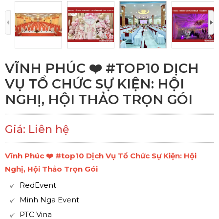
VĨNH PHÚC ❤️️ #TOP10 DỊCH
VỤ TỔ CHỨC SỰ KIỆN: HỘI
NGHỊ, HỘI THẢO TRỌN GÓI
Giá: Liên hệ
Vĩnh Phúc ❤️️ #top10 Dịch Vụ Tổ Chức Sự Kiện: Hội
Nghị, Hội Thảo Trọn Gói
RedEvent
Minh Nga Event
PTC Vina