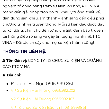
nghiệm tổ chức hàng trăm sự kiện lớn nhỏ, PTC VINA
mang đến giải pháp trọn gói từ khâu ý tưởng, thiết kế,
dàn dựng sân khấu, âm thanh – ánh sáng đến điều phối
chương trình và truyền thông. Mỗi sự kiện đều được đầu
tư kỹ lưỡng, chỉn chu đến từng chi tiết, đảm bảo truyền
tải thông điệp rõ ràng và gây ấn tượng mạnh mẽ. PTC
VINA – Đối tác tin cậy cho mọi sự kiện thành công!
THÔNG TIN LIÊN HỆ:
Tên đơn vị:
CÔNG TY TỔ CHỨC SỰ KIỆN VÀ QUẢNG
CÁO PTC VINA
Địa chỉ:
Địa chỉ: Hà Nội- 0916 999 861
VP Sự Kiện Hải Phòng: 0936.992.202
VP Sự Kiện Hải Dương 0936.992.103
VP Tổ chức Sự Kiện Bắc Ninh 0916.999861