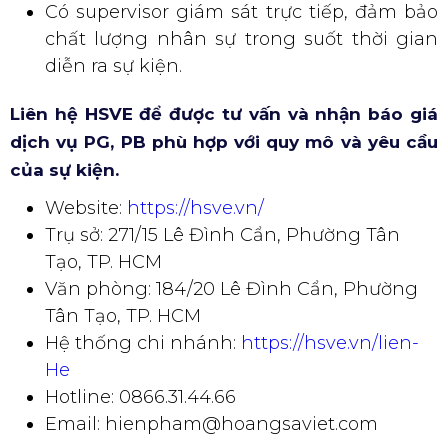
Có supervisor giám sát trực tiếp, đảm bảo
chất lượng nhân sự trong suốt thời gian
diễn ra sự kiện.
Liên hệ HSVE để được tư vấn và nhận báo giá
dịch vụ PG, PB phù hợp với quy mô và yêu cầu
của sự kiện.
Website:
https://hsve.vn/
Trụ sở: 271/15 Lê Đình Cẩn, Phường Tân
Tạo, TP. HCM
Văn phòng: 184/20 Lê Đình Cẩn, Phường
Tân Tạo, TP. HCM
Hệ thống chi nhánh:
https://hsve.vn/lien-
He
Hotline: 0866.31.44.66
Email: hienpham@hoangsaviet.com