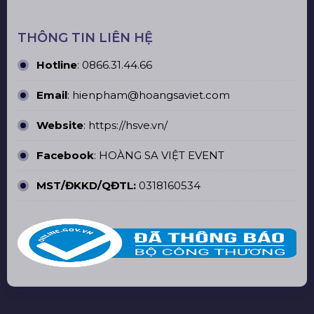
THÔNG TIN LIÊN HỆ
Hotline
:
0866.31.44.66
Email
: hienpham@hoangsaviet.com
Website
:
https://hsve.vn/
Facebook
:
HOÀNG SA VIỆT EVENT
MST/ĐKKD/QĐTL:
0318160534