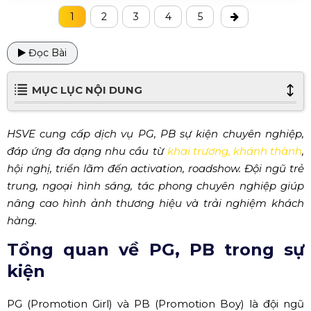
1
2
3
4
5
Đọc Bài
MỤC LỤC NỘI DUNG
HSVE cung cấp dịch vụ PG, PB sự kiện chuyên nghiệp,
đáp ứng đa dạng nhu cầu từ
khai trương, khánh thành
,
hội nghị, triển lãm đến activation, roadshow. Đội ngũ trẻ
trung, ngoại hình sáng, tác phong chuyên nghiệp giúp
nâng cao hình ảnh thương hiệu và trải nghiệm khách
hàng.
Tổng quan về PG, PB trong sự
kiện
PG (Promotion Girl) và PB (Promotion Boy) là đội ngũ