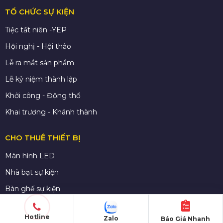
TỔ CHỨC SỰ KIỆN
Tiệc tất niên -YEP
Hội nghị - Hội thảo
Lễ ra mắt sản phẩm
Lễ kỷ niệm thành lập
Khởi công - Động thổ
Khai trương - Khánh thành
CHO THUÊ THIẾT BỊ
Màn hình LED
Nhà bạt sự kiện
Bàn ghế sự kiện
Sân khấu di dộng
Hotline
Zalo
Báo Giá Nhanh
Gian hàng triển lãm