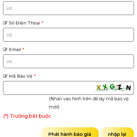
Số Điện Thoại
*
Email
*
Mã Bảo Vệ
*
(Nhấn vào hình trên để lấy mã bảo vệ
mới!)
(*) Trường bắt buộc
Phát hành báo giá
nhập lại