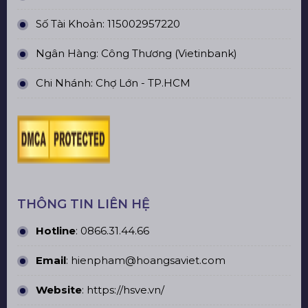
Số Tài Khoản: 115002957220
Ngân Hàng: Công Thương (Vietinbank)
Chi Nhánh: Chợ Lớn - TP.HCM
THÔNG TIN LIÊN HỆ
Hotline
:
0866.31.44.66
Email
: hienpham@hoangsaviet.com
Website
:
https://hsve.vn/