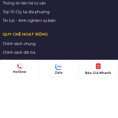
Thông tin liên hệ tư vấn
Top 10 Cty tại địa phương
Tin tức - Kinh nghiệm sự kiện
QUY CHẾ HOẠT ĐỘNG
Chính sách chung
Chính sách đổi trả
Chính sách bảo mật
Chính sách bán hàng
Hotline
Zalo
Báo Giá Nhanh
Chính sách vận chuyển
Hình thức thanh toán
© Copyright 2026. Bản quyền thuộc về
Hoàng Sa Việt Event