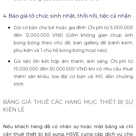
4. Báo giá tổ chức sinh nhật, thôi nôi, tiệc cá nhân
Gói cơ bản cho bé hoặc gia đình: Chi phí từ 5.000.000
đến 12.000.000 VNĐ (Gồm không gian chụp ảnh
bong bóng theo chủ đề, bàn gallery để bánh kem,
phụ kiện và 1 chú hề bong bóng hoạt náo).
Gói tiệc lớn kết hợp âm thanh, ánh sáng: Chi phí từ
15.000.000 đến 30.000.000 VNĐ khi có nhu cầu thuê
thêm sân khấu, loa đài cơ bản và MC dẫn chương
trình.
BẢNG GIÁ THUÊ CÁC HẠNG MỤC THIẾT BỊ SỰ
KIỆN LẺ
Nếu khách hàng đã có nhân sự hoặc mặt bằng và chỉ
cần thuê thiết bị bổ sung, HSVE cung cấp dịch vụ cho