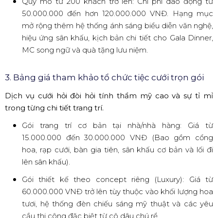
Quy mô từ 200 khách trở lên: Chi phí dao động từ
50.000.000 đến hơn 120.000.000 VNĐ. Hạng mục
mở rộng thêm hệ thống ánh sáng biểu diễn văn nghệ,
hiệu ứng sân khấu, kịch bản chi tiết cho Gala Dinner,
MC song ngữ và quà tặng lưu niệm.
3. Bảng giá tham khảo tổ chức tiệc cưới trọn gói
Dịch vụ cưới hỏi đòi hỏi tính thẩm mỹ cao và sự tỉ mỉ
trong từng chi tiết trang trí.
Gói trang trí cơ bản tại nhà/nhà hàng: Giá từ
15.000.000 đến 30.000.000 VNĐ (Bao gồm cổng
hoa, rạp cưới, bàn gia tiên, sân khấu cơ bản và lối đi
lên sân khấu).
Gói thiết kế theo concept riêng (Luxury): Giá từ
60.000.000 VNĐ trở lên tùy thuộc vào khối lượng hoa
tươi, hệ thống đèn chiếu sáng mỹ thuật và các yêu
cầu thi công đặc biệt từ cô dâu chú rể.