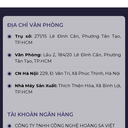
ĐỊA CHỈ VĂN PHÒNG
Trụ sở:
271/15 Lê Đình Cẩn, Phường Tân Tạo,
TP.HCM
Văn Phòng:
Lầu 2, 184/20 Lê Đình Cẩn, Phường
Tân Tạo, TP.HCM
CN Hà Nội:
229, Đ. Vân Trì, Xã Phúc Thịnh, Hà Nội
Nhà Máy Sản Xuất:
Thích Thiện Hòa, Xã Bình Lợi,
TP.HCM
TÀI KHOẢN NGÂN HÀNG
CÔNG TY TNHH CÔNG NGHỆ HOÀNG SA VIỆT