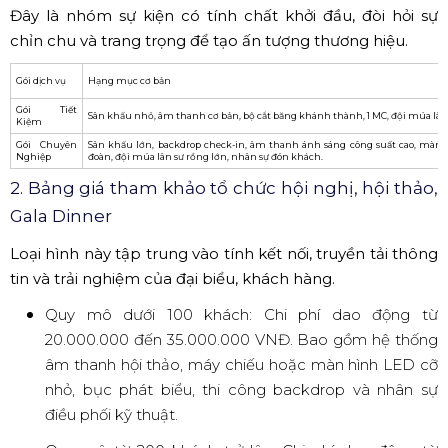
Đây là nhóm sự kiện có tính chất khởi đầu, đòi hỏi sự
chỉn chu và trang trọng để tạo ấn tượng thương hiệu.
Gói dịch vụ
Hạng mục cơ bản
Gói Tiết
Sân khấu nhỏ, âm thanh cơ bản, bộ cắt băng khánh thành, 1 MC, đội múa lân (2 
Kiệm
Gói Chuyên
Sân khấu lớn, backdrop check-in, âm thanh ánh sáng công suất cao, màn
Nghiệp
đoàn, đội múa lân sư rồng lớn, nhân sự đón khách.
2. Bảng giá tham khảo tổ chức hội nghị, hội thảo,
Gala Dinner
Loại hình này tập trung vào tính kết nối, truyền tải thông
tin và trải nghiệm của đại biểu, khách hàng.
Quy mô dưới 100 khách: Chi phí dao động từ
20.000.000 đến 35.000.000 VNĐ. Bao gồm hệ thống
âm thanh hội thảo, máy chiếu hoặc màn hình LED cỡ
nhỏ, bục phát biểu, thi công backdrop và nhân sự
điều phối kỹ thuật.