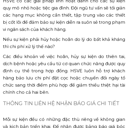
HSVE có các giải pháp linh hoạt dành cho các sự kiện
quy mô nhỏ hoặc tiệc gia đình. Đội ngũ tư vấn sẽ tối giản
các hạng mục không cần thiết, tập trung vào các thiết
bị cốt lõi để đảm bảo sự kiện diễn ra suôn sẻ trong phạm
vi ngân sách của khách hàng.
Nếu sự kiện phải hủy hoặc hoãn do lý do bất khả kháng
thì chi phí xử lý thế nào?
Các điều khoản về việc hoãn, hủy sự kiện do thiên tai,
dịch bệnh hoặc yêu cầu từ cơ quan chức năng được quy
định cụ thể trong hợp đồng. HSVE luôn hỗ trợ khách
hàng bảo lưu chi phí đặt cọc hoặc chuyển đổi ngày tổ
chức sang thời điểm phù hợp để giảm thiểu thiệt hại tài
chính cho cả hai bên.
THÔNG TIN LIÊN HỆ NHẬN BÁO GIÁ CHI TIẾT
Mỗi sự kiện đều có những đặc thù riêng về không gian
và kịch bản triển khai. Để nhận được bảng báo giá bóc