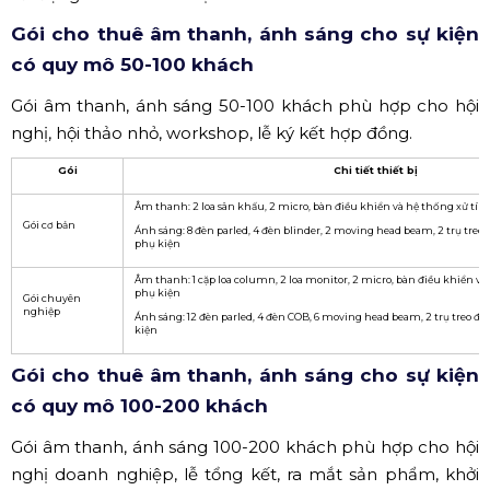
Gói cho thuê âm thanh, ánh sáng cho sự kiện
có quy mô 50-100 khách
Gói âm thanh, ánh sáng 50-100 khách phù hợp cho hội
nghị, hội thảo nhỏ, workshop, lễ ký kết hợp đồng.
Gói
Chi tiết thiết bị
Âm thanh: 2 loa sân khấu, 2 micro, bàn điều khiển và hệ thống xử tín
Gói cơ bản
Ánh sáng: 8 đèn parled, 4 đèn blinder, 2 moving head beam, 2 trụ treo
phụ kiện
Âm thanh: 1 cặp loa column, 2 loa monitor, 2 micro, bàn điều khiển và
phụ kiện
Gói chuyên
nghiệp
Ánh sáng: 12 đèn parled, 4 đèn COB, 6 moving head beam, 2 trụ treo đè
kiện
Gói cho thuê âm thanh, ánh sáng cho sự kiện
có quy mô 100-200 khách
Gói âm thanh, ánh sáng 100-200 khách phù hợp cho hội
nghị doanh nghiệp, lễ tổng kết, ra mắt sản phẩm, khởi