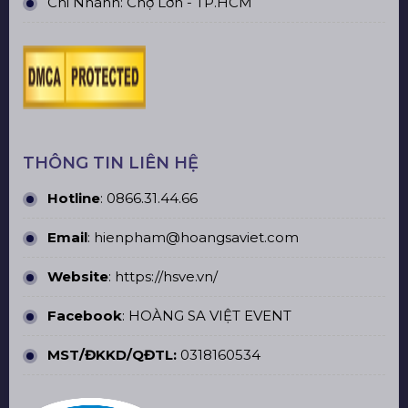
Chi Nhánh: Chợ Lớn - TP.HCM
THÔNG TIN LIÊN HỆ
Hotline
:
0866.31.44.66
Email
: hienpham@hoangsaviet.com
Website
:
https://hsve.vn/
Facebook
:
HOÀNG SA VIỆT EVENT
MST/ĐKKD/QĐTL:
0318160534