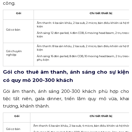
công.
Gói
Chi tiết thiết bị
Âm thanh: 4 loa sân khấu, 2 loa sub, 2 micro, bàn điều khiển và hệ th
kiện
Gói cơ bản
Ánh sáng: 12 đèn parled, 4 đèn COB, 6 moving head beam, 2 trụ treo đ
kiện
Âm thanh: 8 loa sân khấu, 2 loa sub, 2 micro, bàn điều khiển và hệ th
kiện
Gói chuyên
nghiệp
Ánh sáng: 16 đèn parled, 8 đèn COB, 10 moving head beam, 2 trụ treo đ
phụ kiện
Gói cho thuê âm thanh, ánh sáng cho sự kiện
có quy mô 200-300 khách
Gói âm thanh, ánh sáng 200-300 khách phù hợp cho
tiệc tất niên, gala dinner, triển lãm quy mô vừa, khai
trương, khánh thành.
Gói
Chi tiết thiết bị
Âm thanh: 6 loa sân khấu, 2 loa sub, 4 micro, bàn điều khiển và hệ thống
Gói cơ bản