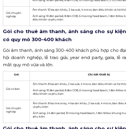
Ánh sáng: 16 đèn parled, 8 đèn COB, 10 moving head beam, 2 trụ treo đèn
Âm thanh: 10 loa sân khấu, 2 loa sub, 4 micro, bàn điều khiển và hệ thốn
Gói chuyên
Ánh sáng: 10 đèn parled, 8 đèn COB, 6 moving head beam, 1 đèn follow kh
nghiệp
điều khiển và phụ kiện
Gói cho thuê âm thanh, ánh sáng cho sự kiện
có quy mô 300-400 khách
Gói âm thanh, ánh sáng 300-400 khách phù hợp cho đại
hội doanh nghiệp, lễ trao giải, year end party, gala, lễ ra
mắt quy mô vừa và lớn.
Gói
Chi tiết thiết bị
Âm thanh: 8 loa sân khấu, 2 loa sub, 4 micro, bàn điều khiển và hệ thống
Gói cơ bản
Ánh sáng: 10 đèn parled, 8 đèn COB, 6 moving head beam, 1 đèn follow kh
điều khiển và phụ kiện
Âm thanh: 8 loa line array, 4 loa sân khấu, 2 loa sub, 4 micro, bàn điều k
và phụ kiện
Gói chuyên
nghiệp
Ánh sáng: 24 đèn parled, 10 moving head beam, 1 đèn follow khung truss 
phụ kiện
Gói cho thuê âm thanh, ánh sáng cho sự kiện