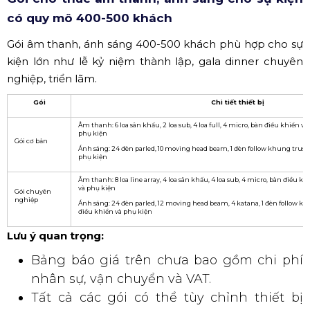
có quy mô 400-500 khách
Gói âm thanh, ánh sáng 400-500 khách phù hợp cho sự
kiện lớn như lễ kỷ niệm thành lập, gala dinner chuyên
nghiệp, triển lãm.
Gói
Chi tiết thiết bị
Âm thanh: 6 loa sân khấu, 2 loa sub, 4 loa full, 4 micro, bàn điều khiển v
phụ kiện
Gói cơ bản
Ánh sáng: 24 đèn parled, 10 moving head beam, 1 đèn follow khung truss 
phụ kiện
Âm thanh: 8 loa line array, 4 loa sân khấu, 4 loa sub, 4 micro, bàn điều k
và phụ kiện
Gói chuyên
nghiệp
Ánh sáng: 24 đèn parled, 12 moving head beam, 4 katana, 1 đèn follow kh
điều khiển và phụ kiện
Lưu ý quan trọng:
Bảng báo giá trên chưa bao gồm chi phí
nhân sự, vận chuyển và VAT.
Tất cả các gói có thể tùy chỉnh thiết bị