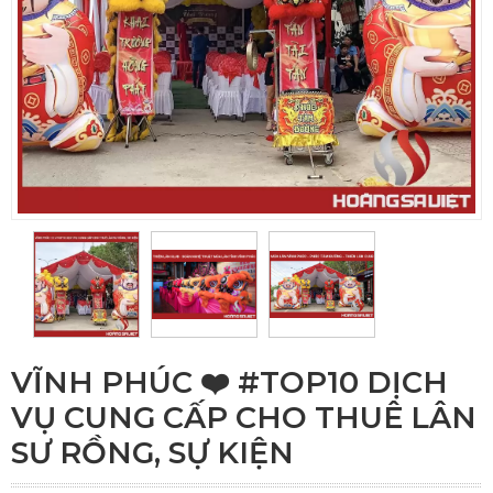
VĨNH PHÚC ❤️️ #TOP10 DỊCH
VỤ CUNG CẤP CHO THUÊ LÂN
SƯ RỒNG, SỰ KIỆN