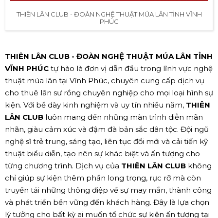
THIÊN LÂN CLUB - ĐOÀN NGHỆ THUẬT MÚA LÂN TỈNH VĨNH
PHÚC
THIÊN LÂN CLUB - ĐOÀN NGHỆ THUẬT MÚA LÂN TỈNH
VĨNH PHÚC
tự hào là đơn vị dẫn đầu trong lĩnh vực nghệ
thuật múa lân tại Vĩnh Phúc, chuyên cung cấp dịch vụ
cho thuê lân sư rồng chuyên nghiệp cho mọi loại hình sự
kiện. Với bề dày kinh nghiệm và uy tín nhiều năm,
THIÊN
LÂN CLUB
luôn mang đến những màn trình diễn mãn
nhãn, giàu cảm xúc và đậm đà bản sắc dân tộc. Đội ngũ
nghệ sĩ trẻ trung, sáng tạo, liên tục đổi mới và cải tiến kỹ
thuật biểu diễn, tạo nên sự khác biệt và ấn tượng cho
từng chương trình. Dịch vụ của
THIÊN LÂN CLUB
không
chỉ giúp sự kiện thêm phần long trọng, rực rỡ mà còn
truyền tải những thông điệp về sự may mắn, thành công
và phát triển bền vững đến khách hàng. Đây là lựa chọn
lý tưởng cho bất kỳ ai muốn tổ chức sự kiện ấn tượng tại