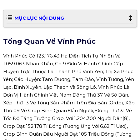
MỤC LỤC NỘI DUNG
Tổng Quan Về Vĩnh Phúc
Vĩnh Phúc Có 123.176,43 Ha Diện Tích Tự Nhiên Và
1.059.063 Nhân Khẩu, Có 9 Đơn Vị Hành Chính Cấp
Huyện Trực Thuộc Là: Thành Phố Vĩnh Yên; Thị Xã Phúc
Yên; Các Huyện: Tam Dương, Tam Đảo, Vĩnh Tường, Yên
Lạc, Bình Xuyên, Lập Thạch Và Sông Lô. Vĩnh Phúc Là
Đơn Vị Hành Chính Việt Nam Đông Thứ 37 Về Số Dân,
Xếp Thứ 13 Về Tổng Sản Phẩm Trên Địa Bàn (Grdp), Xếp
Thứ 09 Về Grdp Bình Quân Đầu Người, Đứng Thứ 31 Về
Tốc Độ Tăng Trưởng Grdp. Với 1.204.300 Người Dân[8],
Grdp Đạt 152.178 Tỉ Đồng (Tương Ứng Với 6,62 Tỉ Usd),
Grdp Bình Quân Đầu Người Đạt 105 Triệu Đồng (Tương