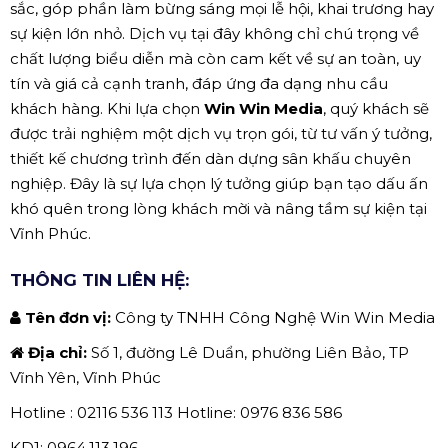
sắc, góp phần làm bừng sáng mọi lễ hội, khai trương hay
sự kiện lớn nhỏ. Dịch vụ tại đây không chỉ chú trọng về
chất lượng biểu diễn mà còn cam kết về sự an toàn, uy
tín và giá cả cạnh tranh, đáp ứng đa dạng nhu cầu
khách hàng. Khi lựa chọn
Win Win Media
, quý khách sẽ
được trải nghiệm một dịch vụ trọn gói, từ tư vấn ý tưởng,
thiết kế chương trình đến dàn dựng sân khấu chuyên
nghiệp. Đây là sự lựa chọn lý tưởng giúp bạn tạo dấu ấn
khó quên trong lòng khách mời và nâng tầm sự kiện tại
Vĩnh Phúc.
THÔNG TIN LIÊN HỆ:
Tên đơn vị:
Công ty TNHH Công Nghệ Win Win Media
Địa chỉ:
Số 1, đường Lê Duẩn, phường Liên Bảo, TP
Vĩnh Yên, Vĩnh Phúc
Hotline : 02116 536 113 Hotline: 0976 836 586
KD1: 0964.113.196