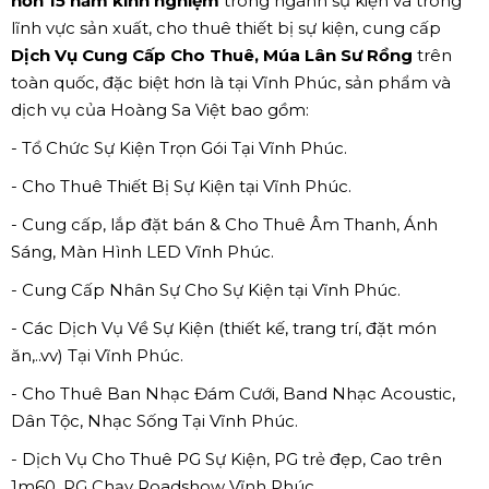
hơn 15 năm kinh nghiệm
trong ngành sự kiện và trong
lĩnh vực sản xuất, cho thuê thiết bị sự kiện, cung cấp
Dịch Vụ Cung Cấp Cho Thuê, Múa Lân Sư Rồng
trên
toàn quốc, đặc biệt hơn là tại Vĩnh Phúc, sản phẩm và
dịch vụ của Hoàng Sa Việt bao gồm:
- Tổ Chức Sự Kiện Trọn Gói Tại Vĩnh Phúc.
- Cho Thuê Thiết Bị Sự Kiện tại Vĩnh Phúc.
- Cung cấp, lắp đặt bán & Cho Thuê Âm Thanh, Ánh
Sáng, Màn Hình LED Vĩnh Phúc.
- Cung Cấp Nhân Sự Cho Sự Kiện tại Vĩnh Phúc.
- Các Dịch Vụ Về Sự Kiện (thiết kế, trang trí, đặt món
ăn,..vv) Tại Vĩnh Phúc.
- Cho Thuê Ban Nhạc Đám Cưới, Band Nhạc Acoustic,
Dân Tộc, Nhạc Sống Tại Vĩnh Phúc.
- Dịch Vụ Cho Thuê PG Sự Kiện, PG trẻ đẹp, Cao trên
1m60, PG Chạy Roadshow Vĩnh Phúc.