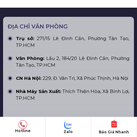
ĐỊA CHỈ VĂN PHÒNG
Trụ sở:
271/15 Lê Đình Cẩn, Phường Tân Tạo,
TP.HCM
Văn Phòng:
Lầu 2, 184/20 Lê Đình Cẩn, Phường
Tân Tạo, TP.HCM
CN Hà Nội:
229, Đ. Vân Trì, Xã Phúc Thịnh, Hà Nội
Nhà Máy Sản Xuất:
Thích Thiện Hòa, Xã Bình Lợi,
TP.HCM
TÀI KHOẢN NGÂN HÀNG
Hotline
Zalo
Báo Giá Nhanh
CÔNG TY TNHH CÔNG NGHỆ HOÀNG SA VIỆT