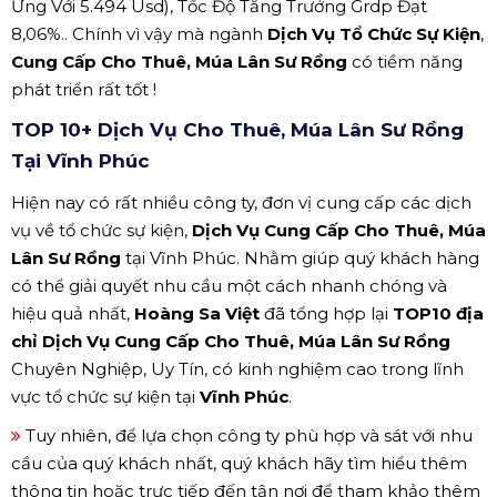
Ứng Với 5.494 Usd), Tốc Độ Tăng Trưởng Grdp Đạt
8,06%.. Chính vì vậy mà ngành
Dịch Vụ Tổ Chức Sự Kiện
,
Cung Cấp Cho Thuê, Múa Lân Sư Rồng
có tiềm năng
phát triển rất tốt !
TOP 10+ Dịch Vụ Cho Thuê, Múa Lân Sư Rồng
Tại Vĩnh Phúc
Hiện nay có rất nhiều công ty, đơn vị cung cấp các dịch
vụ về tổ chức sự kiện,
Dịch Vụ Cung Cấp Cho Thuê, Múa
Lân Sư Rồng
tại Vĩnh Phúc. Nhằm giúp quý khách hàng
có thể giải quyết nhu cầu một cách nhanh chóng và
hiệu quả nhất,
Hoàng Sa Việt
đã tổng hợp lại
TOP10 địa
chỉ Dịch Vụ Cung Cấp Cho Thuê, Múa Lân Sư Rồng
Chuyên Nghiệp, Uy Tín, có kinh nghiệm cao trong lĩnh
vực tổ chức sự kiện tại
Vĩnh Phúc
.
Tuy nhiên, để lựa chọn công ty phù hợp và sát với nhu
cầu của quý khách nhất, quý khách hãy tìm hiểu thêm
thông tin hoặc trực tiếp đến tận nơi để tham khảo thêm