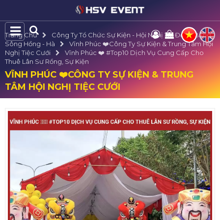
Trang Chủ
Công Ty Tổ Chức Sự Kiện - Hội Nghị Tại Đồng Bằng
Sông Hồng - Hà
Vĩnh Phúc ❤️️Công Ty Sự Kiện & Trung Tâm Hội
Nghị Tiệc Cưới
Vĩnh Phúc ❤️️ #top10 Dịch Vụ Cung Cấp Cho
Thuê Lân Sư Rồng, Sự Kiện
VĨNH PHÚC ❤️️CÔNG TY SỰ KIỆN & TRUNG
TÂM HỘI NGHỊ TIỆC CƯỚI