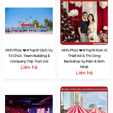
Vĩnh Phúc ❤️️ #top10 Dịch Vụ
Vĩnh Phúc ❤️️ #top10 Đơn Vị
Tổ Chức: Team Building &
Thiết Kế & Thi Công
Company Trip Trọn Gói
Backdrop Sự Kiện & Sinh
Liên hệ
Nhật
Liên hệ