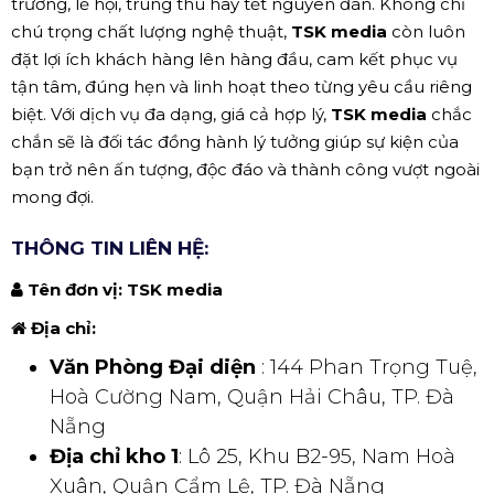
trương, lễ hội, trung thu hay tết nguyên đán. Không chỉ
chú trọng chất lượng nghệ thuật,
TSK media
còn luôn
đặt lợi ích khách hàng lên hàng đầu, cam kết phục vụ
tận tâm, đúng hẹn và linh hoạt theo từng yêu cầu riêng
biệt. Với dịch vụ đa dạng, giá cả hợp lý,
TSK media
chắc
chắn sẽ là đối tác đồng hành lý tưởng giúp sự kiện của
bạn trở nên ấn tượng, độc đáo và thành công vượt ngoài
mong đợi.
THÔNG TIN LIÊN HỆ:
Tên đơn vị: TSK media
Địa chỉ:
Văn Phòng Đại diện
: 144 Phan Trọng Tuệ,
Hoà Cường Nam, Quận Hải Châu, TP. Đà
Nẵng
Địa chỉ kho 1
: Lô 25, Khu B2-95, Nam Hoà
Xuân, Quận Cẩm Lệ, TP. Đà Nẵng