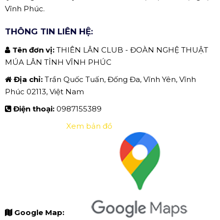
Vĩnh Phúc.
THÔNG TIN LIÊN HỆ:
Tên đơn vị:
THIÊN LÂN CLUB - ĐOÀN NGHỆ THUẬT
MÚA LÂN TỈNH VĨNH PHÚC
Địa chỉ:
Trần Quốc Tuấn, Đống Đa, Vĩnh Yên, Vĩnh
Phúc 02113, Việt Nam
Điện thoại:
0987155389
Xem bản đồ
Google Map: