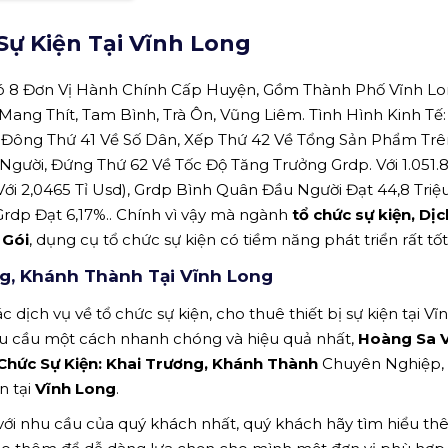
ự Kiện Tại Vĩnh Long
ó 8 Đơn Vị Hành Chính Cấp Huyện, Gồm Thành Phố Vĩnh Lon
Mang Thít, Tam Bình, Trà Ôn, Vũng Liêm. Tình Hình Kinh T
 Đông Thứ 41 Về Số Dân, Xếp Thứ 42 Về Tổng Sản Phẩm Trê
gười, Đứng Thứ 62 Về Tốc Độ Tăng Trưởng Grdp. Với 1.051.
Với 2,0465 Tỉ Usd), Grdp Bình Quân Đầu Người Đạt 44,8 Tri
Grdp Đạt 6,17%.. Chính vì vậy mà ngành
tổ chức sự kiện, Dị
 Gói
, dụng cụ tổ chức sự kiện có tiềm năng phát triển rất tốt 
ng, Khánh Thành Tại Vĩnh Long
 dịch vụ về tổ chức sự kiện, cho thuê thiết bị sự kiện tại Vĩ
hu cầu một cách nhanh chóng và hiệu quả nhất,
Hoàng Sa V
 Chức Sự Kiện: Khai Trương, Khánh Thành
Chuyên Nghiệp, 
n tại
Vĩnh Long
.
 với nhu cầu của quý khách nhất, quý khách hãy tìm hiểu t