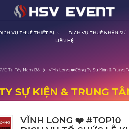
DỊCH VỤ THUÊ THIẾT BỊ
DỊCH VỤ THUÊ NHÂN SỰ
LIÊN HỆ
HSVE Tại Tây Nam Bộ
Vĩnh Long ❤️️Công Ty Sự Kiện & Trung T
TY SỰ KIỆN & TRUNG TÂ
VĨNH LONG ❤️️ #TOP10