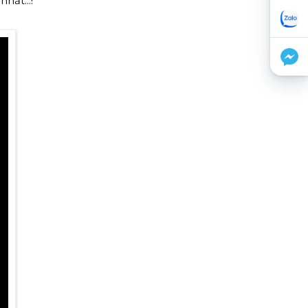
hất...!