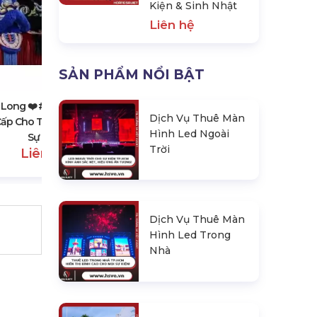
Kiện & Sinh Nhật
Liên hệ
Vĩnh Long ❤️️ #top10 Đơn Vị Thiết
Kế & Thi Công Backdrop Sự Kiện
SẢN PHẨM NỔI BẬT
& Sinh Nhật
Liên hệ
 Long ❤️️ #top10 Dịch Vụ
Dịch Vụ Thuê Màn
ấp Cho Thuê Lân Sư Rồng,
Hình Led Ngoài
Sự Kiện
Trời
Liên hệ
Dịch Vụ Thuê Màn
Hình Led Trong
Nhà