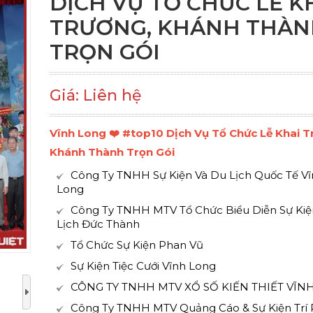
DỊCH VỤ TỔ CHỨC LỄ K
TRƯƠNG, KHÁNH THÀN
TRỌN GÓI
Giá: Liên hệ
Vĩnh Long ❤️️ #top10 Dịch Vụ Tổ Chức Lễ Khai T
Khánh Thành Trọn Gói
Công Ty TNHH Sự Kiện Và Du Lịch Quốc Tế V
Long
Công Ty TNHH MTV Tổ Chức Biểu Diễn Sự Kiệ
Lịch Đức Thành
Tổ Chức Sự Kiện Phan Vũ
Sự Kiện Tiệc Cưới Vĩnh Long
CÔNG TY TNHH MTV XỔ SỐ KIẾN THIẾT VĨN
Công Ty TNHH MTV Quảng Cáo & Sự Kiện Trí