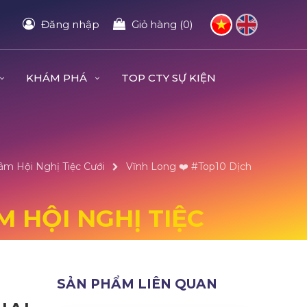
Đăng nhập
Giỏ hàng (0)
KHÁM PHÁ
TOP CTY SỰ KIỆN
âm Hội Nghị Tiệc Cưới
Vĩnh Long ❤️️ #top10 Dịch
M HỘI NGHỊ TIỆC
SẢN PHẨM LIÊN QUAN