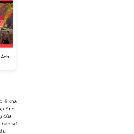
 Ánh
 lễ khai
m, công
ụ của
 bảo sự
cầu