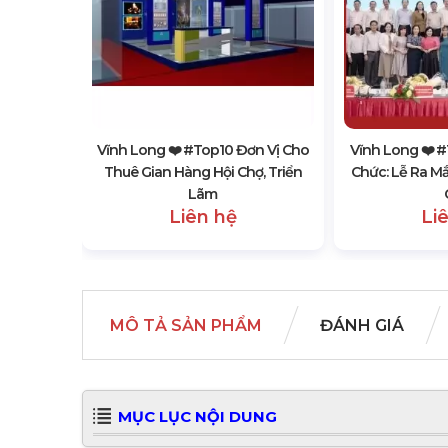
ơn Vị Bán
Kiện, Hội
Vĩnh Long ❤️️ #top10 Đơn Vị Cho
Vĩnh Long ❤️️ 
Thuê Gian Hàng Hội Chợ, Triển
Chức: Lễ Ra M
Lãm
Liên hệ
Li
MÔ TẢ SẢN PHẨM
ĐÁNH GIÁ
MỤC LỤC NỘI DUNG