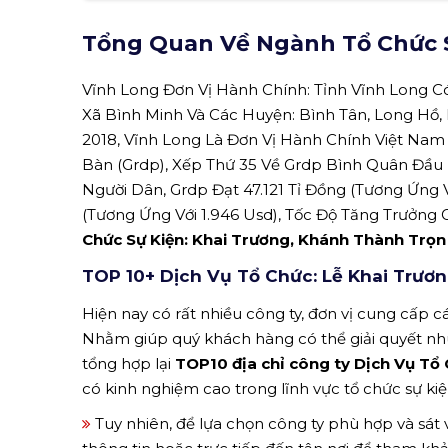
Tổng Quan Về Ngành Tổ Chức S
Vĩnh Long Đơn Vị Hành Chính: Tỉnh Vĩnh Long C
Xã Bình Minh Và Các Huyện: Bình Tân, Long Hồ, 
2018, Vĩnh Long Là Đơn Vị Hành Chính Việt Nam
Bàn (Grdp), Xếp Thứ 35 Về Grdp Bình Quân Đầu N
Người Dân, Grdp Đạt 47.121 Tỉ Đồng (Tương Ứng 
(Tương Ứng Với 1.946 Usd), Tốc Độ Tăng Trưởng 
Chức Sự Kiện: Khai Trương, Khánh Thành Trọn
TOP 10+ Dịch Vụ Tổ Chức: Lễ Khai Trươ
Hiện nay có rất nhiều công ty, đơn vị cung cấp các
Nhằm giúp quý khách hàng có thể giải quyết n
tổng hợp lại
TOP10 địa chỉ công ty Dịch Vụ Tổ
có kinh nghiệm cao trong lĩnh vực tổ chức sự kiệ
Tuy nhiên, để lựa chọn công ty phù hợp và sát