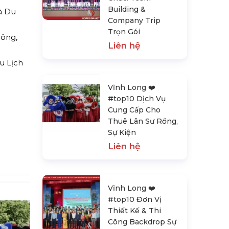
Building &
à Du
Company Trip
Trọn Gói
Công,
Liên hệ
u Lịch
Vĩnh Long ❤️️
#top10 Dịch Vụ
Cung Cấp Cho
Thuê Lân Sư Rồng,
Sự Kiện
Liên hệ
Vĩnh Long ❤️️
#top10 Đơn Vị
Thiết Kế & Thi
Công Backdrop Sự