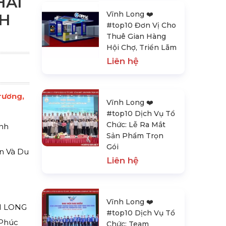
HAI
Vĩnh Long ❤️️
H
#top10 Đơn Vị Cho
Thuê Gian Hàng
Hội Chợ, Triển Lãm
Liên hệ
rương,
Vĩnh Long ❤️️
#top10 Dịch Vụ Tổ
Chức: Lễ Ra Mắt
ĩnh
Sản Phẩm Trọn
Gói
n Và Du
Liên hệ
Vĩnh Long ❤️️
H LONG
#top10 Dịch Vụ Tổ
 Phúc
Chức: Team