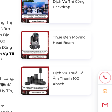
Dịch Vụ Thi Công
Backdrop
g, Thị
ế: Năm
n Địa
Thuê Đèn Moving
800
Head Beam
ệu Đồng
ch Vụ Tổ
!
Dịch Vụ Thuê Gói
nh Long.
Âm Thanh 100
Khách
iệt
đã
Uy Tín,
hêm