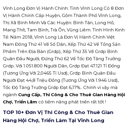
Vĩnh Long Đơn Vị Hành Chính: Tỉnh Vĩnh Long Có 8 Đơn
Vị Hành Chính Cấp Huyện, Gồm Thành Phố Vĩnh Long,
Thị Xã Bình Minh Và Các Huyện: Bình Tân, Long Hồ,
Mang Thít, Tam Bình, Trà Ôn, Vũng Liêm. Tình Hình Kinh
Tế: Năm 2018, Vĩnh Long Là Đơn Vị Hành Chính Việt
Nam Đông Thứ 41 Về Số Dân, Xếp Thứ 42 Về Tổng Sản
Phẩm Trên Địa Bàn (Grdp), Xếp Thứ 35 Về Grdp Bình
Quân Đầu Người, Đứng Thứ 62 Về Tốc Độ Tăng Trưởng
Grdp. Với 1.051.800 Người Dân, Grdp Đạt 47.121 Tỉ Đồng
(Tương Ứng Với 2,0465 Tỉ Usd), Grdp Bình Quân Đầu
Người Đạt 44,8 Triệu Đồng (Tương Ứng Với 1.946 Usd),
Tốc Độ Tăng Trưởng Grdp Đạt 6,17%.. Chính vì vậy mà
ngành
Cung Cấp, Thi Công & Cho Thuê Gian Hàng Hội
Chợ, Triển Lãm
có tiềm năng phát triển rất tốt !
TOP 10+ Đơn Vị Thi Công & Cho Thuê Gian
Hàng Hội Chợ, Triển Lãm Tại Vĩnh Long