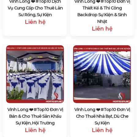
Vĩnh Long ❤️️ #top10 Dịch
Vĩnh Long ❤️️ #top10 Đơn Vị
Vụ Cung Cấp Cho Thuê Lân
Thiết Kế & Thi Công
Sư Rồng, Sự Kiện
Backdrop Sự Kiện & Sinh
Liên hệ
Nhật
Liên hệ
Vĩnh Long ❤️️ #top10 Đơn Vị
Vĩnh Long ❤️️ #top10 Đơn Vị
Bán & Cho Thuê Sân Khấu
Cho Thuê Nhà Bạt, Dù Che
Sự Kiện, Hội Trường
Sự Kiện
Liên hệ
Liên hệ