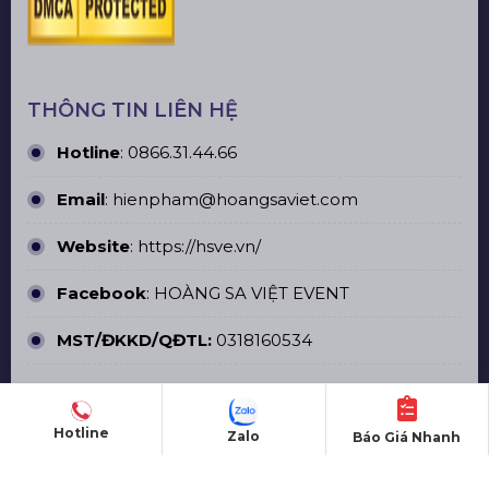
THÔNG TIN LIÊN HỆ
Hotline
:
0866.31.44.66
Email
: hienpham@hoangsaviet.com
Website
:
https://hsve.vn/
Facebook
:
HOÀNG SA VIỆT EVENT
MST/ĐKKD/QĐTL:
0318160534
Hotline
Zalo
Báo Giá Nhanh