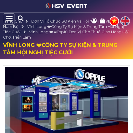
Trang Chủ
Đơn Vị Tổ Chức Sự Kiện Và Hội Nghị HSVE Tại Tây
Nam Bộ
Vĩnh Long ❤️️Công Ty Sự Kiện & Trung Tâm Hội Nghị
Tiệc Cưới
Vĩnh Long ❤️️ #top10 Đơn Vị Cho Thuê Gian Hàng Hội
Chợ, Triển Lãm
VĨNH LONG ❤️️CÔNG TY SỰ KIỆN & TRUNG
TÂM HỘI NGHỊ TIỆC CƯỚI