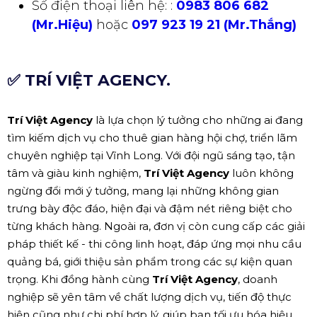
Số điện thoại liên hệ: :
0983 806 682
(Mr.Hiệu)
hoặc
097 923 19 21 (Mr.Thắng)
✅ TRÍ VIỆT AGENCY.
Trí Việt Agency
là lựa chọn lý tưởng cho những ai đang
tìm kiếm dịch vụ cho thuê gian hàng hội chợ, triển lãm
chuyên nghiệp tại Vĩnh Long. Với đội ngũ sáng tạo, tận
tâm và giàu kinh nghiệm,
Trí Việt Agency
luôn không
ngừng đổi mới ý tưởng, mang lại những không gian
trưng bày độc đáo, hiện đại và đậm nét riêng biệt cho
từng khách hàng. Ngoài ra, đơn vị còn cung cấp các giải
pháp thiết kế - thi công linh hoạt, đáp ứng mọi nhu cầu
quảng bá, giới thiệu sản phẩm trong các sự kiện quan
trọng. Khi đồng hành cùng
Trí Việt Agency
, doanh
nghiệp sẽ yên tâm về chất lượng dịch vụ, tiến độ thực
hiện cũng như chi phí hợp lý, giúp bạn tối ưu hóa hiệu