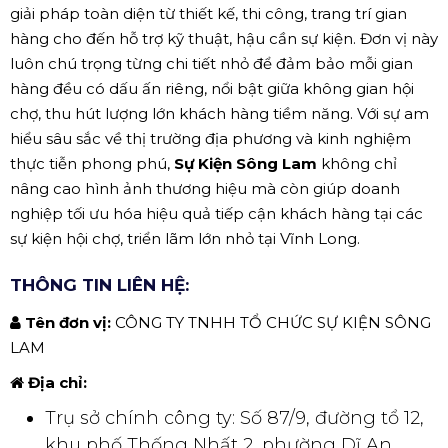
giải pháp toàn diện từ thiết kế, thi công, trang trí gian
hàng cho đến hỗ trợ kỹ thuật, hậu cần sự kiện. Đơn vị này
luôn chú trọng từng chi tiết nhỏ để đảm bảo mỗi gian
hàng đều có dấu ấn riêng, nổi bật giữa không gian hội
chợ, thu hút lượng lớn khách hàng tiềm năng. Với sự am
hiểu sâu sắc về thị trường địa phương và kinh nghiệm
thực tiễn phong phú,
Sự Kiện Sông Lam
không chỉ
nâng cao hình ảnh thương hiệu mà còn giúp doanh
nghiệp tối ưu hóa hiệu quả tiếp cận khách hàng tại các
sự kiện hội chợ, triển lãm lớn nhỏ tại Vĩnh Long.
THÔNG TIN LIÊN HỆ:
Tên đơn vị:
CÔNG TY TNHH TỔ CHỨC SỰ KIỆN SÔNG
LAM
Địa chỉ:
Trụ sở chính công ty: Số 87/9, đường tổ 12,
khu phố Thống Nhất 2, phường Dĩ An,