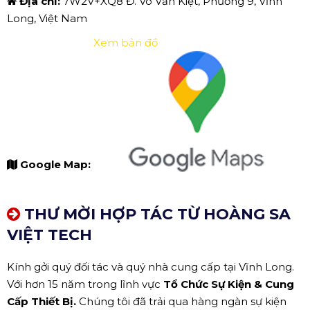
Địa chỉ:
7W2V+XQ8 Đ. Võ Văn Kiệt, Phường 9, Vĩnh
Long, Việt Nam
Xem bản đồ
Google Map:
THƯ MỜI HỢP TÁC TỪ HOÀNG SA
VIỆT TECH
Kính gởi quý đối tác và quý nhà cung cấp tại Vĩnh Long.
Với hơn 15 năm trong lĩnh vực
Tổ Chức Sự Kiện & Cung
Cấp Thiết Bị.
Chúng tôi đã trải qua hàng ngàn sự kiện