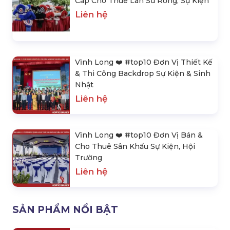
Cấp Cho Thuê Lân Sư Rồng, Sự Kiện
Liên hệ
Vĩnh Long ❤️️ #top10 Đơn Vị Thiết Kế
& Thi Công Backdrop Sự Kiện & Sinh
Nhật
Liên hệ
Vĩnh Long ❤️️ #top10 Đơn Vị Bán &
Cho Thuê Sân Khấu Sự Kiện, Hội
Trường
Liên hệ
SẢN PHẨM NỔI BẬT