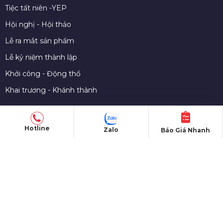
Tiệc tất niên -YEP
Hội nghị - Hội thảo
Lễ ra mắt sản phẩm
Lễ kỷ niệm thành lập
Khởi công - Động thổ
Khai trương - Khánh thành
CHO THUÊ THIẾT BỊ
Hotline
Zalo
Báo Giá Nhanh
Màn hình LED
Nhà bạt sự kiện
Bàn ghế sự kiện
Sân khấu di dộng
Gian hàng triển lãm
Âm thanh - Ánh sáng