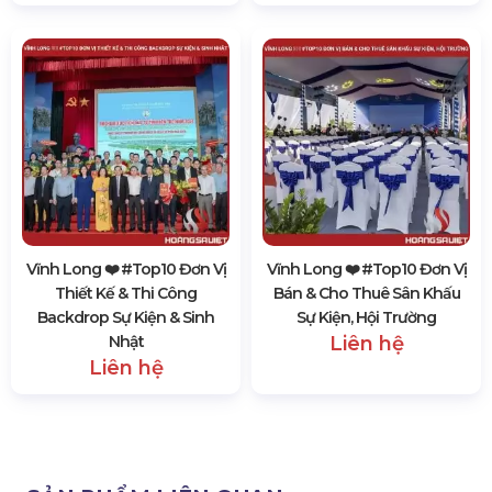
Vĩnh Long ❤️️ #top10 Đơn Vị
Vĩnh Long ❤️️ #top10 Đơn Vị
Thiết Kế & Thi Công
Bán & Cho Thuê Sân Khấu
Backdrop Sự Kiện & Sinh
Sự Kiện, Hội Trường
Nhật
Liên hệ
Liên hệ