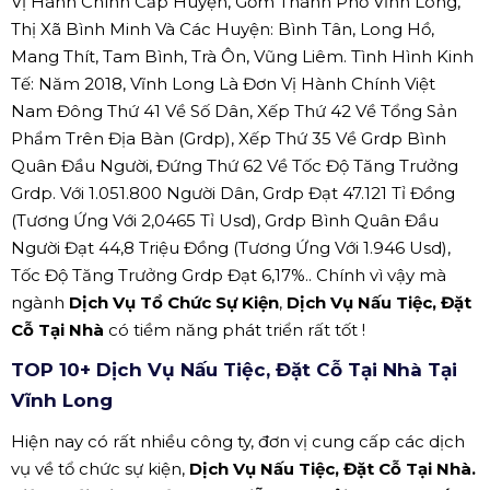
Vị Hành Chính Cấp Huyện, Gồm Thành Phố Vĩnh Long,
Thị Xã Bình Minh Và Các Huyện: Bình Tân, Long Hồ,
Mang Thít, Tam Bình, Trà Ôn, Vũng Liêm. Tình Hình Kinh
Tế: Năm 2018, Vĩnh Long Là Đơn Vị Hành Chính Việt
Nam Đông Thứ 41 Về Số Dân, Xếp Thứ 42 Về Tổng Sản
Phẩm Trên Địa Bàn (Grdp), Xếp Thứ 35 Về Grdp Bình
Quân Đầu Người, Đứng Thứ 62 Về Tốc Độ Tăng Trưởng
Grdp. Với 1.051.800 Người Dân, Grdp Đạt 47.121 Tỉ Đồng
(Tương Ứng Với 2,0465 Tỉ Usd), Grdp Bình Quân Đầu
Người Đạt 44,8 Triệu Đồng (Tương Ứng Với 1.946 Usd),
Tốc Độ Tăng Trưởng Grdp Đạt 6,17%.. Chính vì vậy mà
ngành
Dịch Vụ Tổ Chức Sự Kiện
,
Dịch Vụ Nấu Tiệc, Đặt
Cỗ Tại Nhà
có tiềm năng phát triển rất tốt !
TOP 10+ Dịch Vụ Nấu Tiệc, Đặt Cỗ Tại Nhà Tại
Vĩnh Long
Hiện nay có rất nhiều công ty, đơn vị cung cấp các dịch
vụ về tổ chức sự kiện,
Dịch Vụ Nấu Tiệc, Đặt Cỗ Tại Nhà.