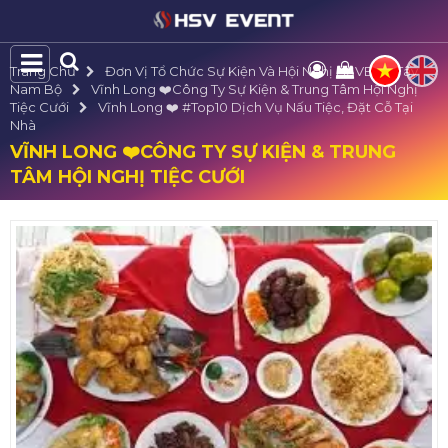
Trang Chủ
Đơn Vị Tổ Chức Sự Kiện Và Hội Nghị HSVE Tại Tây
Nam Bộ
Vĩnh Long ❤️️Công Ty Sự Kiện & Trung Tâm Hội Nghị
Tiệc Cưới
Vĩnh Long ❤️️ #top10 Dịch Vụ Nấu Tiệc, Đặt Cỗ Tại
Nhà
VĨNH LONG ❤️️CÔNG TY SỰ KIỆN & TRUNG
TÂM HỘI NGHỊ TIỆC CƯỚI