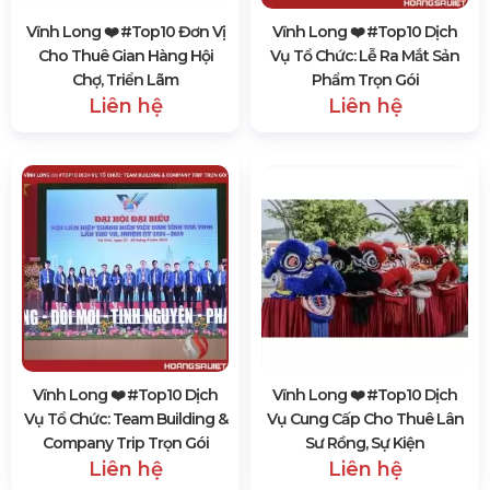
Vĩnh Long ❤️️ #top10 Đơn Vị
Vĩnh Long ❤️️ #top10 Dịch
Cho Thuê Gian Hàng Hội
Vụ Tổ Chức: Lễ Ra Mắt Sản
Chợ, Triển Lãm
Phẩm Trọn Gói
Liên hệ
Liên hệ
Vĩnh Long ❤️️ #top10 Dịch
Vĩnh Long ❤️️ #top10 Dịch
Vụ Tổ Chức: Team Building &
Vụ Cung Cấp Cho Thuê Lân
Company Trip Trọn Gói
Sư Rồng, Sự Kiện
Liên hệ
Liên hệ