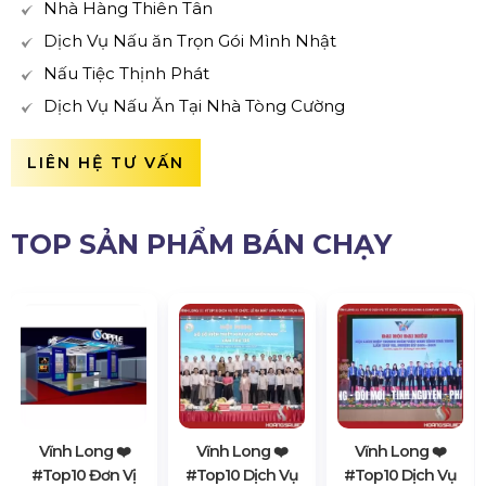
Nhà Hàng Thiên Tân
Dịch Vụ Nấu ăn Trọn Gói Mình Nhật
Nấu Tiệc Thịnh Phát
Dịch Vụ Nấu Ăn Tại Nhà Tòng Cường
LIÊN HỆ TƯ VẤN
TOP SẢN PHẨM BÁN CHẠY
Vĩnh Long ❤️️
Vĩnh Long ❤️️
Vĩnh Long ❤️️
#top10 Đơn Vị
#top10 Dịch Vụ
#top10 Dịch Vụ