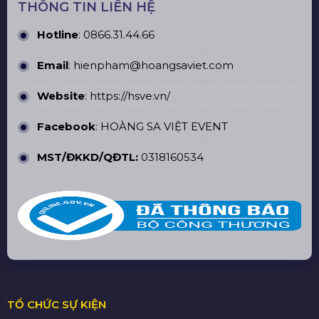
THÔNG TIN LIÊN HỆ
Hotline
:
0866.31.44.66
Email
: hienpham@hoangsaviet.com
Website
:
https://hsve.vn/
Facebook
:
HOÀNG SA VIỆT EVENT
MST/ĐKKD/QĐTL:
0318160534
TỔ CHỨC SỰ KIỆN