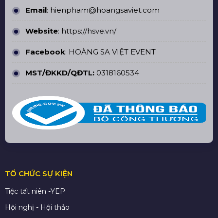
Email
: hienpham@hoangsaviet.com
Website
:
https://hsve.vn/
Facebook
:
HOÀNG SA VIỆT EVENT
MST/ĐKKD/QĐTL:
0318160534
TỔ CHỨC SỰ KIỆN
Tiệc tất niên -YEP
Hội nghị - Hội thảo