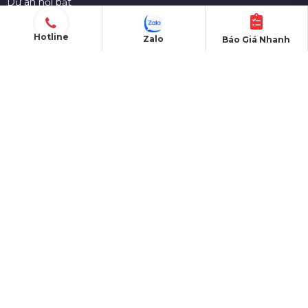
Dự án nổi bật
Thư viện video
Hotline
Zalo
Báo Giá Nhanh
Dịch vụ báo giá nhanh
Thông tin liên hệ tư vấn
Top 10 Cty tại địa phương
Tin tức - Kinh nghiệm sự kiện
QUY CHẾ HOẠT ĐỘNG
Chính sách chung
Chính sách đổi trả
Chính sách bảo mật
Chính sách bán hàng
Chính sách vận chuyển
Hình thức thanh toán