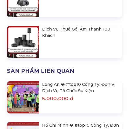
Dịch Vụ Thuê Gói Âm Thanh 100
Khách
SẢN PHẨM LIÊN QUAN
Long An ❤️️ #top10 Công Ty, Đơn Vị
Dịch Vụ Tổ Chức Sự Kiện
5.000.000 đ
Hồ Chí Minh ❤️️ #top10 Công Ty, Đơn