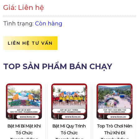
Giá: Liên hệ
Tình trạng:
Còn hàng
LIÊN HỆ TƯ VẤN
TOP SẢN PHẨM BÁN CHẠY
Bật Mí Bí Mật Khi
Bật Mí Quy Trình
Top Trò Chơi Nên
Tổ Chức
Tổ Chức
Thử Khi Đi