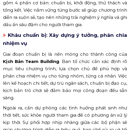
gồm 4 phần cơ bản: chuẩn bị, khởi động, thử thách và
tổng kết. Việc nắm vững từng bước sẽ giúp chương trình
diễn ra suôn sẻ, tạo nên những trải nghiệm ý nghĩa và ghi
dấu ấn sâu đậm cho người tham gia.
Khâu chuẩn bị: Xây dựng ý tưởng, phân chia
nhiệm vụ
Giai đoạn chuẩn bị là nền móng cho thành công của
Kịch Bản Team Building
. Ban tổ chức cần xác định rõ
mục tiêu chương trình, lựa chọn chủ đề phù hợp và
phân chia nhiệm vụ cho từng nhóm, từng cá nhân. Việc
lên kế hoạch chi tiết, dự trù ngân sách, chuẩn bị đạo cụ,
kịch bản trò chơi sẽ đảm bảo mọi công đoạn đều sẵn
sàng.
Ngoài ra, cần dự phòng các tình huống phát sinh như
thời tiết, sức khỏe người tham gia để có phương án xử lý
kịp thời. Sự phối hợp nhịp nhàng giữa các bộ phận sẽ
giúp chương trình diễn ra hiệu quả, hạn chế rủi ro và tối