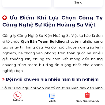
Sáng
Ưu Điểm Khi Lựa Chọn Công Ty
Công Nghệ Sự Kiện Hoàng Sa Việt
Công ty Công Nghệ Sự Kiện Hoàng Sa Việt tự hào là đơn
vị tổ chức
Kịch Bản Team Building
chuyên nghiệp, sáng
tạo và uy tín hàng đầu. Với đội ngũ chuyên gia giàu kinh
nghiệm, hệ thống văn phòng trên toàn quốc và nhiều
giải thưởng lớn, chúng tôi cam kết mang đến những
chương trình team building ấn tượng nhất cho doanh
nghiệp bạn.
Đội ngũ chuyên gia nhiều năm kinh nghiệm
Sở hữu đội ngũ chuyên gia tổ chức sự kiện dày dạn kinh
nghiệm, Hoàng Sa Việt luôn thấu hiểu từng nhu cầu của
khách hàng để xây dựng
Kịch Bản Team Building
phù
Hotline
Zalo
Báo Giá Nhanh