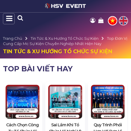
Trang Chủ
Tin Tức & Xu Hướng Tổ Chức Sự Kiện
Top Đơn Vị
Cung Cấp Mc Sự Kiện Chuyên Nghiệp Nhất Hiện Nay
TIN TỨC & XU HƯỚNG TỔ CHỨC SỰ KIỆN
TOP BÀI VIẾT HAY
Cách Chọn Công
Sai Lầm Khi Tổ
Quy Trình Phối