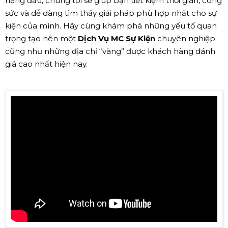
hàng đầu, chúng tôi sẽ giúp bạn tiết kiệm thời gian, công
sức và dễ dàng tìm thấy giải pháp phù hợp nhất cho sự
kiện của mình. Hãy cùng khám phá những yếu tố quan
trọng tạo nên một
Dịch Vụ MC Sự Kiện
chuyên nghiệp
cũng như những địa chỉ “vàng” được khách hàng đánh
giá cao nhất hiện nay.