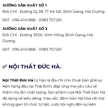
XƯỞNG SẢN XUẤT SỐ 1
ĐỊA CHỈ : Đường QL38, TT Kẻ Sặt, Bình Giang, Hải Dương.
SĐT : 096.4141.868 - 0983.757.261
XƯỞNG SẢN XUẤT SỐ 2
ĐỊA CHỈ : Đường 392A, Vĩnh Hồng, Bình Giang, Hải
Dương.
SĐT : 096.4141.868 - 0983.757.261
✅ NỘI THẤT ĐỨC HÀ.
Nội Thất Đức Hà
tự hào là địa chỉ cho thuê bàn ghế sự
kiện hàng đầu tại Thái Bình, đáp ứng mọi yêu cầu về
thẩm mỹ lẫn chất lượng. Sản phẩm của Nội Thất Đức Hà
đa dạng về kiểu dáng, màu sắc, đảm bảo hài hòa với mọi
không gian tổ chức từ tiệc cưới, hội nghị đến sự kiện