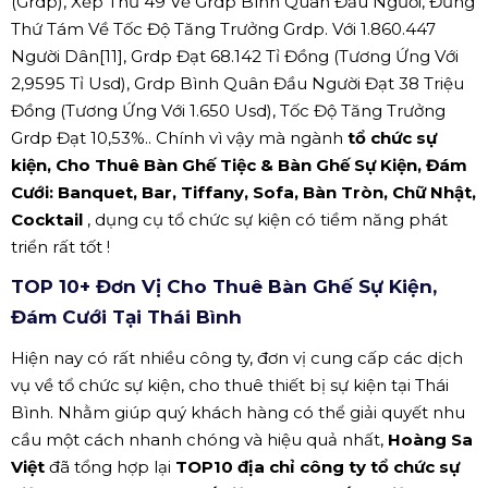
(Grdp), Xếp Thứ 49 Về Grdp Bình Quân Đầu Người, Đứng
Thứ Tám Về Tốc Độ Tăng Trưởng Grdp. Với 1.860.447
Người Dân[11], Grdp Đạt 68.142 Tỉ Đồng (Tương Ứng Với
2,9595 Tỉ Usd), Grdp Bình Quân Đầu Người Đạt 38 Triệu
Đồng (Tương Ứng Với 1.650 Usd), Tốc Độ Tăng Trưởng
Grdp Đạt 10,53%.. Chính vì vậy mà ngành
tổ chức sự
kiện, Cho Thuê Bàn Ghế Tiệc & Bàn Ghế Sự Kiện, Đám
Cưới: Banquet, Bar, Tiffany, Sofa, Bàn Tròn, Chữ Nhật,
Cocktail
, dụng cụ tổ chức sự kiện có tiềm năng phát
triển rất tốt !
TOP 10+ Đơn Vị Cho Thuê Bàn Ghế Sự Kiện,
Đám Cưới Tại Thái Bình
Hiện nay có rất nhiều công ty, đơn vị cung cấp các dịch
vụ về tổ chức sự kiện, cho thuê thiết bị sự kiện tại Thái
Bình. Nhằm giúp quý khách hàng có thể giải quyết nhu
cầu một cách nhanh chóng và hiệu quả nhất,
Hoàng Sa
Việt
đã tổng hợp lại
TOP10 địa chỉ công ty tổ chức sự