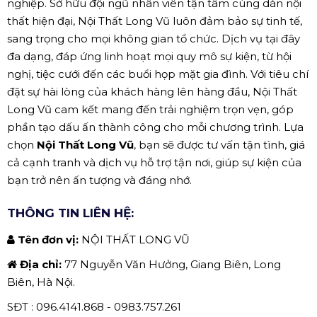
nghiệp. Sở hữu đội ngũ nhân viên tận tâm cùng dàn nội
thất hiện đại, Nội Thất Long Vũ luôn đảm bảo sự tinh tế,
sang trọng cho mọi không gian tổ chức. Dịch vụ tại đây
đa dạng, đáp ứng linh hoạt mọi quy mô sự kiện, từ hội
nghị, tiệc cưới đến các buổi họp mặt gia đình. Với tiêu chí
đặt sự hài lòng của khách hàng lên hàng đầu, Nội Thất
Long Vũ cam kết mang đến trải nghiệm trọn vẹn, góp
phần tạo dấu ấn thành công cho mỗi chương trình. Lựa
chọn
Nội Thất Long Vũ
, bạn sẽ được tư vấn tận tình, giá
cả cạnh tranh và dịch vụ hỗ trợ tận nơi, giúp sự kiện của
bạn trở nên ấn tượng và đáng nhớ.
THÔNG TIN LIÊN HỆ:
Tên đơn vị:
NỘI THẤT LONG VŨ
Địa chỉ:
77 Nguyễn Văn Hưởng, Giang Biên, Long
Biên, Hà Nội.
SĐT : 096.4141.868 - 0983.757.261