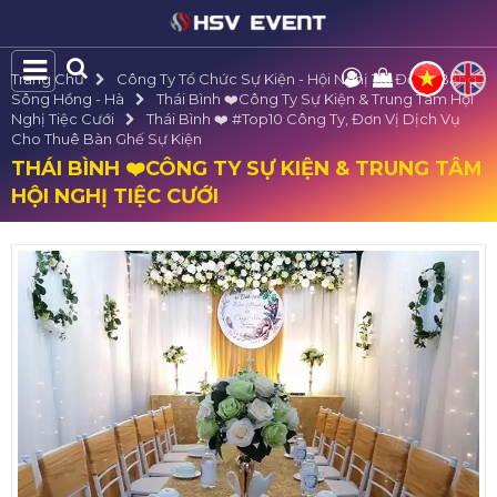
Trang Chủ
Công Ty Tổ Chức Sự Kiện - Hội Nghị Tại Đồng Bằng
Sông Hồng - Hà
Thái Bình ❤️️Công Ty Sự Kiện & Trung Tâm Hội
Nghị Tiệc Cưới
Thái Bình ❤️️ #top10 Công Ty, Đơn Vị Dịch Vụ
Cho Thuê Bàn Ghế Sự Kiện
THÁI BÌNH ❤️️CÔNG TY SỰ KIỆN & TRUNG TÂM
HỘI NGHỊ TIỆC CƯỚI