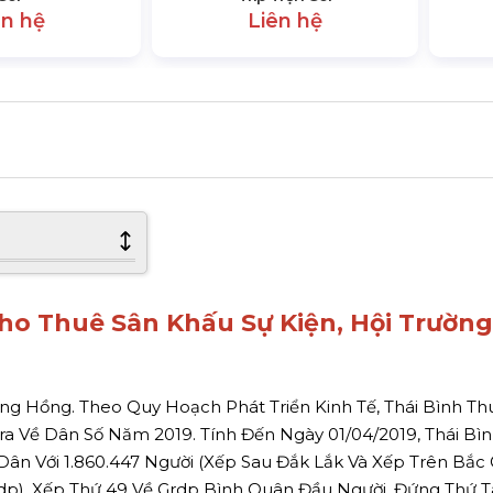
ên hệ
Liên hệ
ho Thuê Sân Khấu Sự Kiện, Hội Trường
ng Hồng. Theo Quy Hoạch Phát Triển Kinh Tế, Thái Bình Th
a Về Dân Số Năm 2019. Tính Đến Ngày 01/04/2019, Thái Bìn
ân Với 1.860.447 Người (Xếp Sau Đắk Lắk Và Xếp Trên Bắc 
dp), Xếp Thứ 49 Về Grdp Bình Quân Đầu Người, Đứng Thứ 