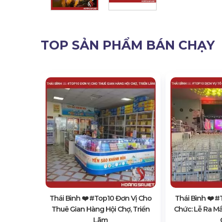
TOP SẢN PHẨM BÁN CHẠY
ơn Vị Cho
Sự Kiện
Thái Bình ❤️️ #top10 Đơn Vị Cho
Thái Bình ❤️️ 
Thuê Gian Hàng Hội Chợ, Triển
Chức: Lễ Ra M
Lãm