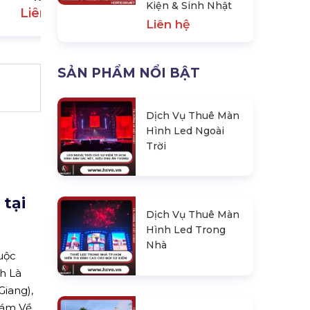
Kiện & Sinh Nhật
Liên hệ
Liên hệ
SẢN PHẨM NỔI BẬT
Dịch Vụ Thuê Màn
Hình Led Ngoài
Trời
tại
Dịch Vụ Thuê Màn
Hình Led Trong
Nhà
uộc
h Là
Giang),
Tám Về