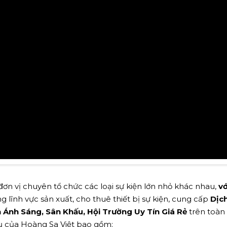
ơn vị chuyên tổ chức các loại sự kiện lớn nhỏ khác nhau,
vớ
g lĩnh vực sản xuất, cho thuê thiết bị sự kiện, cung cấp
Dịc
Ánh Sáng, Sân Khấu, Hội Trường Uy Tín Giá Rẻ
trên toàn
 vụ của Hoàng Sa Việt bao gồm: