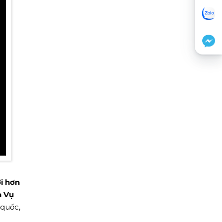
i hơn
h Vụ
 quốc,