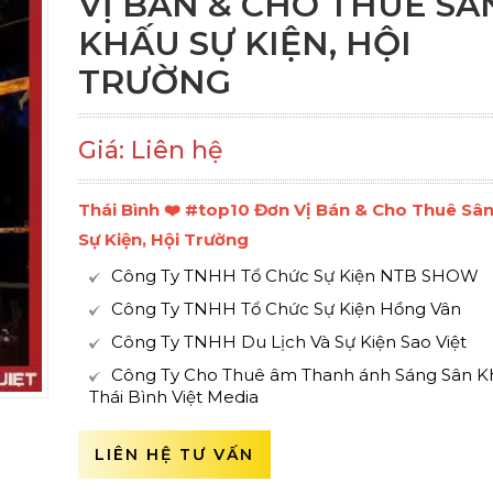
VỊ BÁN & CHO THUÊ SÂ
KHẤU SỰ KIỆN, HỘI
TRƯỜNG
Giá: Liên hệ
Thái Bình ❤️️ #top10 Đơn Vị Bán & Cho Thuê Sâ
Sự Kiện, Hội Trường
Công Ty TNHH Tổ Chức Sự Kiện NTB SHOW
Công Ty TNHH Tổ Chức Sự Kiện Hồng Vân
Công Ty TNHH Du Lịch Và Sự Kiện Sao Việt
Công Ty Cho Thuê âm Thanh ánh Sáng Sân K
Thái Bình Việt Media
LIÊN HỆ TƯ VẤN