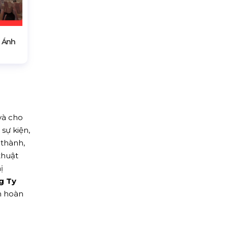
 Ánh
và cho
sự kiện,
 thành,
thuật
ị
g Ty
n hoàn