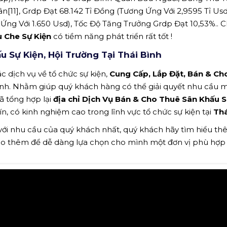
n[11], Grdp Đạt 68.142 Tỉ Đồng (Tương Ứng Với 2,9595 Tỉ Usd
ng Với 1.650 Usd), Tốc Độ Tăng Trưởng Grdp Đạt 10,53%.. C
ù Che Sự Kiện
có tiềm năng phát triển rất tốt !
 Sự Kiện, Hội Trường Tại Thái Bình
c dịch vụ về tổ chức sự kiện,
Cung Cấp, Lắp Đặt, Bán & Ch
Bình. Nhằm giúp quý khách hàng có thể giải quyết nhu cầu 
ã tổng hợp lại
địa chỉ Dịch Vụ Bán & Cho Thuê Sân Khấu S
, có kinh nghiệm cao trong lĩnh vực tổ chức sự kiện tại
Thá
 với nhu cầu của quý khách nhất, quý khách hãy tìm hiểu t
ảo thêm để dễ dàng lựa chọn cho mình một đơn vị phù hợp n