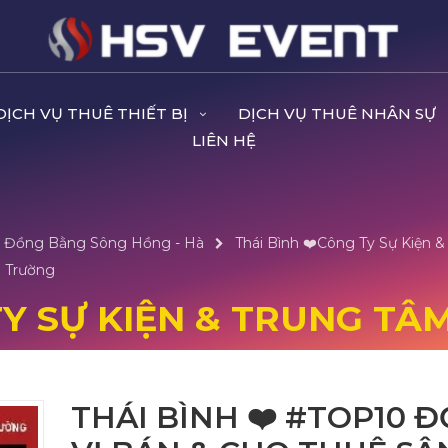
DỊCH VỤ THUÊ THIẾT BỊ
DỊCH VỤ THUÊ NHÂN SỰ
LIÊN HỆ
ại Đồng Bằng Sông Hồng - Hà
Thái Bình ❤️️Công Ty Sự Kiện 
i Trường
TY SỰ KIỆN & TRUNG TÂM
THÁI BÌNH ❤️️ #TOP10 