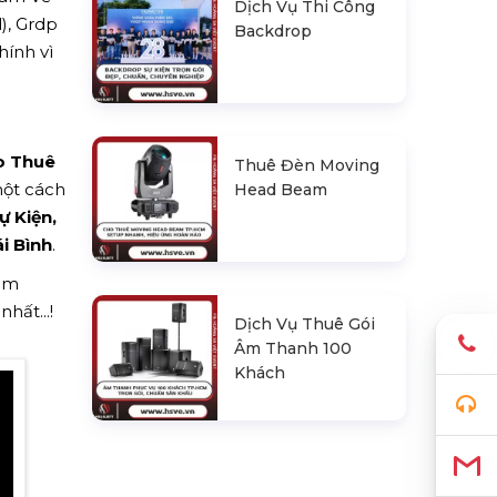
Dịch Vụ Thi Công
), Grdp
Backdrop
hính vì
o Thuê
Thuê Đèn Moving
một cách
Head Beam
ự Kiện,
i Bình
.
hêm
hất...!
Dịch Vụ Thuê Gói
Âm Thanh 100
Khách