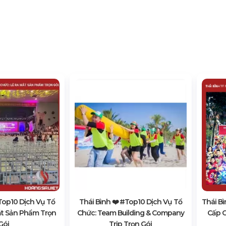
#top10 Dịch Vụ Tổ
Thái Bình ❤️️ #top10 Dịch Vụ Tổ
Thái Bì
ắt Sản Phẩm Trọn
Chức: Team Building & Company
Cấp C
Gói
Trip Trọn Gói