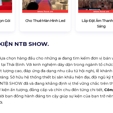
ọn Gói
Cho Thuê Màn Hình Led
Lắp Đặt Âm Thanh
Sáng
KIỆN NTB SHOW.
 lựa chọn hàng đầu cho những ai đang tìm kiếm đơn vị bán 
tại Thái Bình. Với kinh nghiệm dày dặn trong ngành tổ chức 
ượng cao, đáp ứng đa dạng nhu cầu từ hội nghị, lễ khánh
áng. Sở hữu hệ thống thiết bị sân khấu hiện đại, đội ngũ kỹ 
 NTB SHOW đã và đang khẳng định vị thế vững chắc trên th
ện ấn tượng, đẳng cấp và chỉn chu đến từng chi tiết,
Côn
ười bạn đồng hành đáng tin cậy giúp sự kiện của bạn trở nê
i.