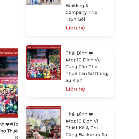
Building &
Company Trip
Trọn Gói
Liên hệ
Thái Bình ❤️️
#top10 Dịch Vụ
Cung Cấp Cho
Thuê Lân Sư Rồng,
Sự Kiện
Liên hệ
Thái Bình ❤️️ #top10 Đơn Vị Thiết
Kế & Thi Công Backdrop Sự Kiện
Thái Bình ❤️️
& Sinh Nhật
#top10 Đơn Vị
Liên hệ
nh ❤️️ #top10 Dịch Vụ Cung
Thiết Kế & Thi
ho Thuê Lân Sư Rồng, Sự
Công Backdrop Sự
Kiện