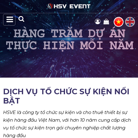
DỊCH VỤ TỔ CHỨC SỰ KIỆN NỔI
BẬT
HSVE là công ty tổ chức sự kiện và cho thuê thiết bị sự
kiện hàng đầu Việt Nam, với hơn 10 năm cung cấp dịch
vụ tổ chức sự kiện trọn gói chuyên nghiệp chất lượng
hàng đầu