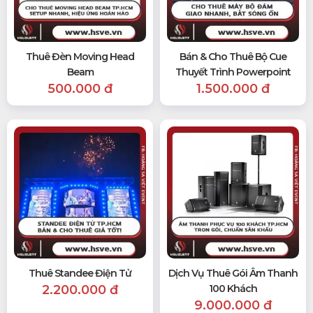
Thuê Đèn Moving Head
Bán & Cho Thuê Bộ Cue
Beam
Thuyết Trình Powerpoint
500.000 đ
1.500.000 đ
Thuê Standee Điện Tử
Dịch Vụ Thuê Gói Âm Thanh
2.200.000 đ
100 Khách
9.000.000 đ