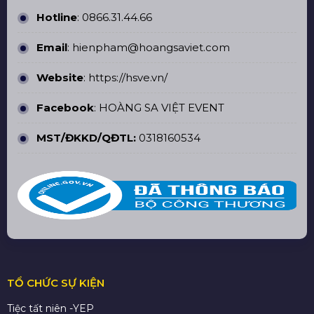
Hotline
:
0866.31.44.66
Email
: hienpham@hoangsaviet.com
Website
:
https://hsve.vn/
Facebook
:
HOÀNG SA VIỆT EVENT
MST/ĐKKD/QĐTL:
0318160534
TỔ CHỨC SỰ KIỆN
Tiệc tất niên -YEP