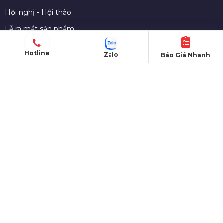
Hội nghị - Hội thảo
Lễ ra mắt sản phẩm
Lễ kỷ niệm thành lập
Hotline
Zalo
Báo Giá Nhanh
Khởi công - Động thổ
Khai trương - Khánh thành
CHO THUÊ THIẾT BỊ
Màn hình LED
Nhà bạt sự kiện
Bàn ghế sự kiện
Sân khấu di dộng
Gian hàng triển lãm
Âm thanh - Ánh sáng