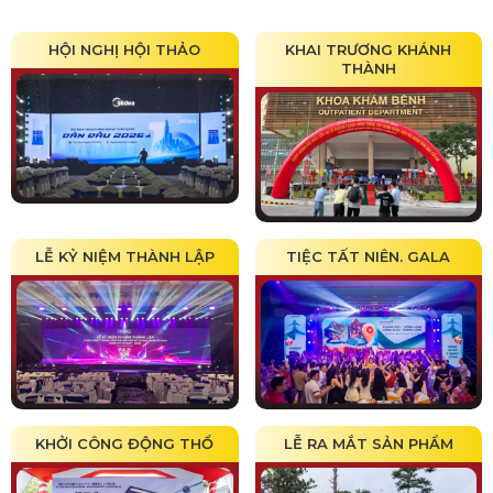
HỘI NGHỊ HỘI THẢO
KHAI TRƯƠNG KHÁNH
THÀNH
LỄ KỶ NIỆM THÀNH LẬP
TIỆC TẤT NIÊN. GALA
KHỞI CÔNG ĐỘNG THỔ
LỄ RA MẮT SẢN PHẨM