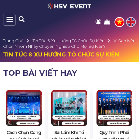
Trang Chủ
Tin Tức & Xu Hướng Tổ Chức Sự Kiện
Vì Sao Nên
Chọn Nhóm Nhảy Chuyên Nghiệp Cho Mọi Sự Kiện?
TIN TỨC & XU HƯỚNG TỔ CHỨC SỰ KIỆN
TOP BÀI VIẾT HAY
Cách Chọn Công
Sai Lầm Khi Tổ
Quy Trình Phối