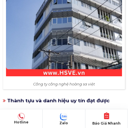
Công ty công nghệ hoàng sa việt
Thành tựu và danh hiệu uy tín đạt được
Trong suốt quá trình hoạt động, Hoàng Sa Việt đã vinh
dự nhận được nhiều giải thưởng, danh hiệu danh giá như
Hotline
Zalo
Báo Giá Nhanh
"Thương Hiệu Xuất Sắc Excellent Brand 2013", "Thương