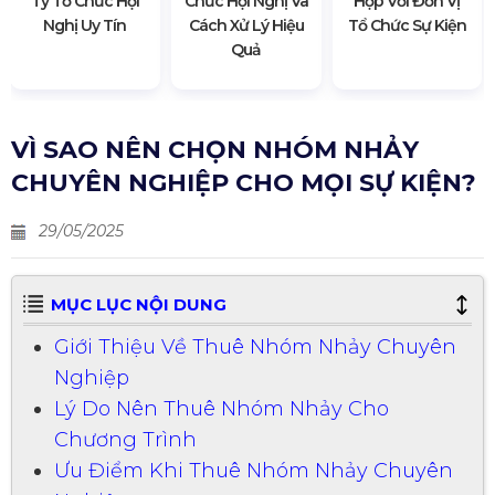
Ty Tổ Chức Hội
Chức Hội Nghị Và
Hợp Với Đơn Vị
Nghị Uy Tín
Cách Xử Lý Hiệu
Tổ Chức Sự Kiện
Quả
VÌ SAO NÊN CHỌN NHÓM NHẢY
CHUYÊN NGHIỆP CHO MỌI SỰ KIỆN?
29/05/2025
MỤC LỤC NỘI DUNG
Giới Thiệu Về Thuê Nhóm Nhảy Chuyên
Nghiệp
Lý Do Nên Thuê Nhóm Nhảy Cho
Chương Trình
Ưu Điểm Khi Thuê Nhóm Nhảy Chuyên