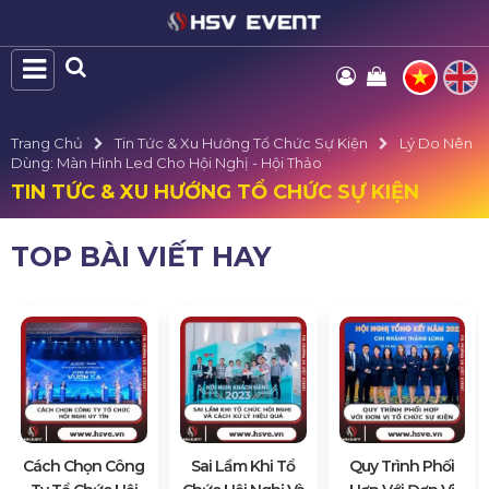
Trang Chủ
Tin Tức & Xu Hướng Tổ Chức Sự Kiện
Lý Do Nên
Dùng: Màn Hình Led Cho Hội Nghị - Hội Thảo
TIN TỨC & XU HƯỚNG TỔ CHỨC SỰ KIỆN
TOP BÀI VIẾT HAY
Cách Chọn Công
Sai Lầm Khi Tổ
Quy Trình Phối