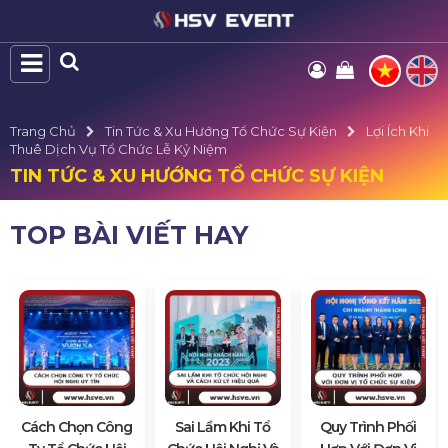
Trang Chủ
Tin Tức & Xu Hướng Tổ Chức Sự Kiện
Lợi Ích Khi
Thuê Dịch Vụ Tổ Chức Lễ Kỷ Niệm
TIN TỨC & XU HƯỚNG TỔ CHỨC SỰ KIỆN
TOP BÀI VIẾT HAY
Cách Chọn Công
Sai Lầm Khi Tổ
Quy Trình Phối