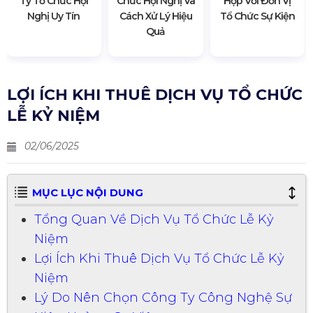
Ty Tổ Chức Hội
Chức Hội Nghị Và
Hợp Với Đơn Vị
Nghị Uy Tín
Cách Xử Lý Hiệu
Tổ Chức Sự Kiện
Quả
LỢI ÍCH KHI THUÊ DỊCH VỤ TỔ CHỨC
LỄ KỶ NIỆM
02/06/2025
MỤC LỤC NỘI DUNG
Tổng Quan Về Dịch Vụ Tổ Chức Lễ Kỷ
Niệm
Lợi Ích Khi Thuê Dịch Vụ Tổ Chức Lễ Kỷ
Niệm
Lý Do Nên Chọn Công Ty Công Nghệ Sự