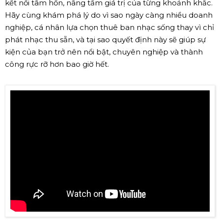
kết nối tâm hồn, nâng tầm giá trị của từng khoảnh khắc.
Hãy cùng khám phá lý do vì sao ngày càng nhiều doanh
nghiệp, cá nhân lựa chọn thuê ban nhạc sống thay vì chỉ
phát nhạc thu sẵn, và tại sao quyết định này sẽ giúp sự
kiện của bạn trở nên nổi bật, chuyên nghiệp và thành
công rực rỡ hơn bao giờ hết.