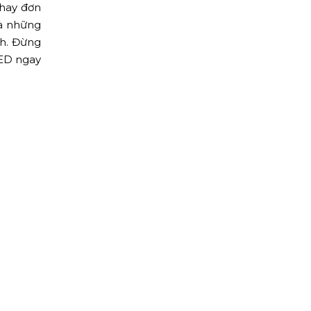
 hay đơn
và những
nh. Đừng
LED ngay