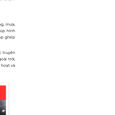
ng, mưa,
iúp hình
lắp ghép
c truyền
ài trời,
 hoạt và