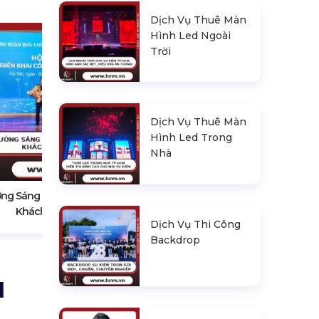
Dịch Vụ Thuê Màn
Hình Led Ngoài
Trời
Dịch Vụ Thuê Màn
Hình Led Trong
Cách Chọn Công Ty Tổ Chức Hội
Nhà
Nghị Uy Tín
ởng Sáng Tạo Cho Hội Nghị
Khách Hàng
Dịch Vụ Thi Công
Backdrop
I