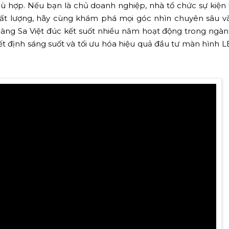
ù hợp. Nếu bạn là chủ doanh nghiệp, nhà tổ chức sự kiện
 chất lượng, hãy cùng khám phá mọi góc nhìn chuyên sâu 
ng Sa Việt đúc kết suốt nhiều năm hoạt động trong ngà
yết định sáng suốt và tối ưu hóa hiệu quả đầu tư màn hình 