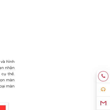
 và hình
ạn nhận
 cụ thể.
chọn màn
loại màn