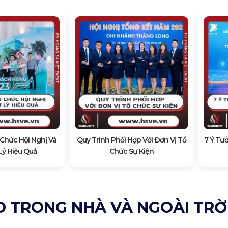
 Chức Hội Nghị Và
Quy Trình Phối Hợp Với Đơn Vị Tổ
7 Ý Tư
Lý Hiệu Quả
Chức Sự Kiện
D TRONG NHÀ VÀ NGOÀI TRỜ