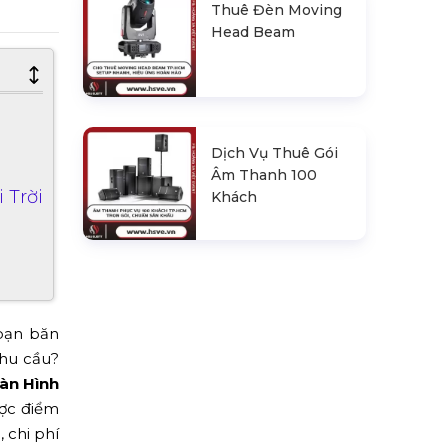
Thuê Đèn Moving
Head Beam
Dịch Vụ Thuê Gói
Âm Thanh 100
 Trời
Khách
 bạn băn
hu cầu?
àn Hình
ược điểm
, chi phí