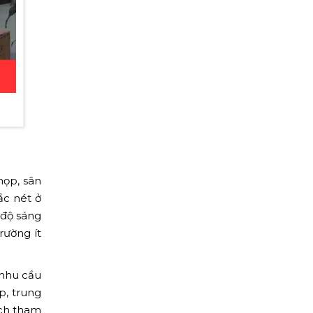
họp, sân
ắc nét ở
 độ sáng
rường ít
 nhu cầu
p, trung
ách tham