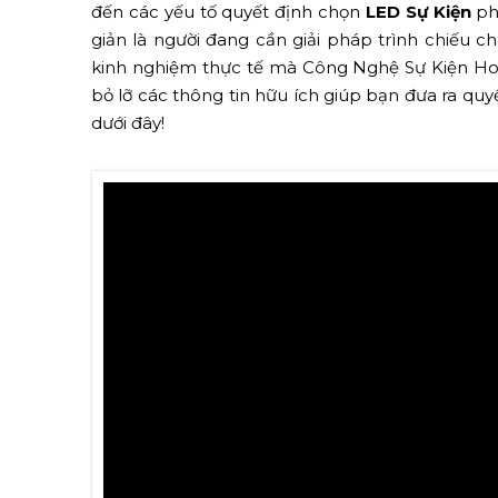
đến các yếu tố quyết định chọn
LED Sự Kiện
ph
giản là người đang cần giải pháp trình chiếu
kinh nghiệm thực tế mà Công Nghệ Sự Kiện Hoà
bỏ lỡ các thông tin hữu ích giúp bạn đưa ra qu
dưới đây!