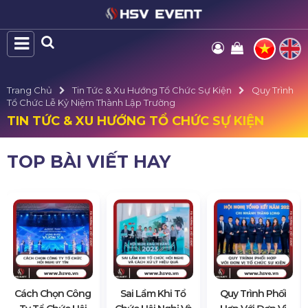
Trang Chủ
Tin Tức & Xu Hướng Tổ Chức Sự Kiện
Quy Trình
Tổ Chức Lễ Kỷ Niệm Thành Lập Trường
TIN TỨC & XU HƯỚNG TỔ CHỨC SỰ KIỆN
TOP BÀI VIẾT HAY
Cách Chọn Công
Sai Lầm Khi Tổ
Quy Trình Phối