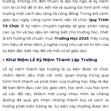
trường. Không chỉ đơn thuần là dịp hội ngộ, lễ kỷ niệm
còn là cơ hội để tri ân, kết nối và quảng bá hình ảnh nhà
trường một cách sâu rộng tới cộng đồng. Trong bối cảnh
giáo dục ngày càng cạnh tranh, việc tổ chức
Quy Trình
Tổ Chức
lễ kỷ niệm chuyên nghiệp sẽ góp phần nâng
cao uy tín và tạo dấu ấn riêng biệt cho trường học, nhất
là khi hướng tới chuẩn mực
Trường Học 2025
. Hãy cùng
tìm hiểu về khái niệm, ý nghĩa cũng như vai trò to lớn của
sự kiện đặc biệt này đối với mỗi cơ sở giáo dục.
Khái Niệm Lễ Kỷ Niệm Thành Lập Trường
Lễ kỷ niệm thành lập trường là sự kiện được tổ chức
nhằm đánh dấu một cột mốc quan trọng trong quá
trình hình thành và phát triển của trường học. Đây là dịp
để ban lãnh đạo, cán bộ, giáo viên, học sinh, cựu học sinh
và các đối tác, khách mời cùng nhau nhìn lại chặng
đường đã qua, ghi nhận những thành tựu và vạch ra
hướng phát triển tương lai. Sự kiện này thường được lên