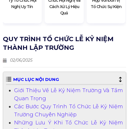
Ty Tổ Chức Hội
Chức Hội Nghị Và
Hợp Với Đơn Vị
Nghị Uy Tín
Cách Xử Lý Hiệu
Tổ Chức Sự Kiện
Quả
QUY TRÌNH TỔ CHỨC LỄ KỶ NIỆM
THÀNH LẬP TRƯỜNG
02/06/2025
MỤC LỤC NỘI DUNG
Giới Thiệu Về Lễ Kỷ Niệm Trường Và Tầm
Quan Trọng
Các Bước Quy Trình Tổ Chức Lễ Kỷ Niệm
Trường Chuyên Nghiệp
Những Lưu Ý Khi Tổ Chức Lễ Kỷ Niệm