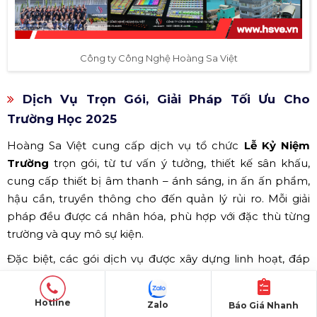
Công ty Công Nghệ Hoàng Sa Việt
Dịch Vụ Trọn Gói, Giải Pháp Tối Ưu Cho
Trường Học 2025
Hoàng Sa Việt cung cấp dịch vụ tổ chức
Lễ Kỷ Niệm
Trường
trọn gói, từ tư vấn ý tưởng, thiết kế sân khấu,
cung cấp thiết bị âm thanh – ánh sáng, in ấn ấn phẩm,
hậu cần, truyền thông cho đến quản lý rủi ro. Mỗi giải
pháp đều được cá nhân hóa, phù hợp với đặc thù từng
trường và quy mô sự kiện.
Đặc biệt, các gói dịch vụ được xây dựng linh hoạt, đáp
ứng mọi tiêu chuẩn của
Trường Học 2025
, giúp tối ưu
hóa ngân sách, tiết kiệm thời gian mà vẫn đảm bảo chất
Hotline
Zalo
Báo Giá Nhanh
lượng và hiệu quả truyền thông vượt trội.