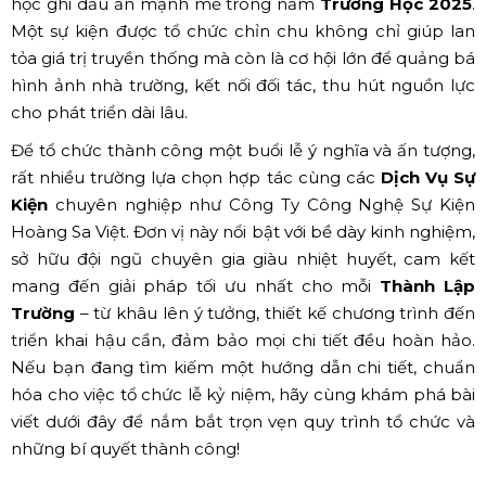
học ghi dấu ấn mạnh mẽ trong năm
Trường Học 2025
.
Một sự kiện được tổ chức chỉn chu không chỉ giúp lan
tỏa giá trị truyền thống mà còn là cơ hội lớn để quảng bá
hình ảnh nhà trường, kết nối đối tác, thu hút nguồn lực
cho phát triển dài lâu.
Để tổ chức thành công một buổi lễ ý nghĩa và ấn tượng,
rất nhiều trường lựa chọn hợp tác cùng các
Dịch Vụ Sự
Kiện
chuyên nghiệp như Công Ty Công Nghệ Sự Kiện
Hoàng Sa Việt. Đơn vị này nổi bật với bề dày kinh nghiệm,
sở hữu đội ngũ chuyên gia giàu nhiệt huyết, cam kết
mang đến giải pháp tối ưu nhất cho mỗi
Thành Lập
Trường
– từ khâu lên ý tưởng, thiết kế chương trình đến
triển khai hậu cần, đảm bảo mọi chi tiết đều hoàn hảo.
Nếu bạn đang tìm kiếm một hướng dẫn chi tiết, chuẩn
hóa cho việc tổ chức lễ kỷ niệm, hãy cùng khám phá bài
viết dưới đây để nắm bắt trọn vẹn quy trình tổ chức và
những bí quyết thành công!