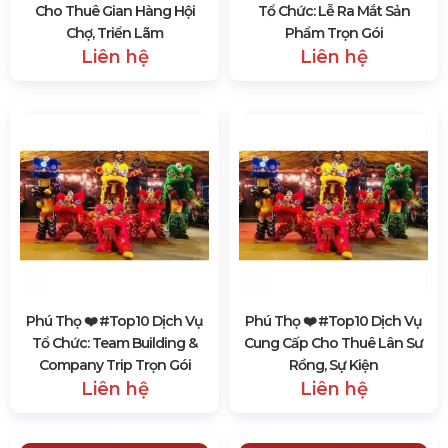
Cho Thuê Gian Hàng Hội
Tổ Chức: Lễ Ra Mắt Sản
Chợ, Triển Lãm
Phẩm Trọn Gói
Liên hệ
Liên hệ
Phú Thọ ❤️️ #top10 Dịch Vụ
Phú Thọ ❤️️ #top10 Dịch Vụ
Tổ Chức: Team Building &
Cung Cấp Cho Thuê Lân Sư
Company Trip Trọn Gói
Rồng, Sự Kiện
Liên hệ
Liên hệ