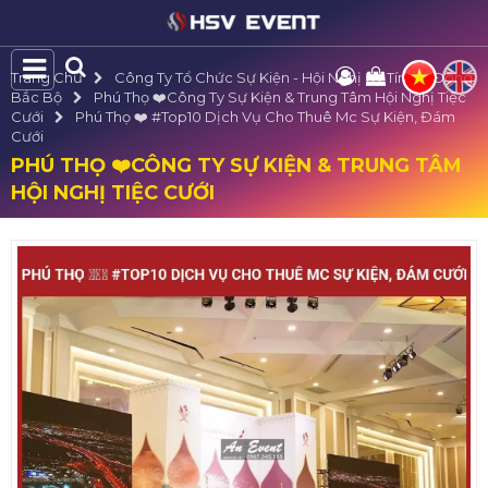
Trang Chủ
Công Ty Tổ Chức Sự Kiện - Hội Nghị Uy Tín Tại Đông
Bắc Bộ
Phú Thọ ❤️️Công Ty Sự Kiện & Trung Tâm Hội Nghị Tiệc
Cưới
Phú Thọ ❤️️ #top10 Dịch Vụ Cho Thuê Mc Sự Kiện, Đám
Cưới
PHÚ THỌ ❤️️CÔNG TY SỰ KIỆN & TRUNG TÂM
HỘI NGHỊ TIỆC CƯỚI