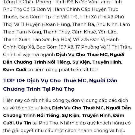
Từng Là Châu Phong - Kinh Đô Nước Văn Lang. Tỉnh
Phú Thọ Có 13 Đơn Vị Hành Chính Cấp Huyện Trực
Thuộc, Bao Gồm 1 Tp (Tp Viết Trì), 1 Thị Xã (Thị Xã Phú
Thọ) Và 11 Huyện (Đoan Hùng, Thanh Ba, Phù Ninh, Lâm
Thao, Tam Nông, Thanh Thủy, Cẩm Khuê, Yên Lập,
Thanh Xuân, Tân Sơn, Hạ Hòa) Với 225 Đơn Vị Hành
Chính Cấp Xã, Bao Gồm 197 Xã, 17 Phường Và 11 Thị Trấn..
Chính vì vậy mà ngành
Dịch Vụ Cho Thuê MC, Người
Dẫn Chương Trình Nổi Tiếng, Sự Kiện, Truyền Hình,
Đám Cưới
có tiềm năng phát triển rất tốt !
TOP 10+ Dịch Vụ Cho Thuê MC, Người Dẫn
Chương Trình Tại Phú Thọ
Hiện nay có rất nhiều công ty, đơn vị cung cấp các dịch
vụ về tổ chức sự kiện,
Dịch Vụ Cho Thuê MC, Người Dẫn
Chương Trình Nổi Tiếng, Sự Kiện, Truyền Hình, Đám
Cưới, Uy Tín
tại Phú Thọ. Nhằm giúp quý khách hàng có
thể giải quyết nhu cầu một cách nhanh chóng và hiệu