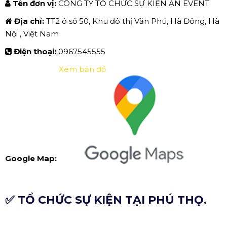
Tên đơn vị:
CÔNG TY TỔ CHỨC SỰ KIỆN AN EVENT
Địa chỉ:
TT2 ô số 50, Khu đô thị Văn Phú, Hà Đông, Hà
Nội , Việt Nam
Điện thoại:
0967545555
Xem bản đồ
Google Map:
✅ TỔ CHỨC SỰ KIỆN TẠI PHÚ THỌ.