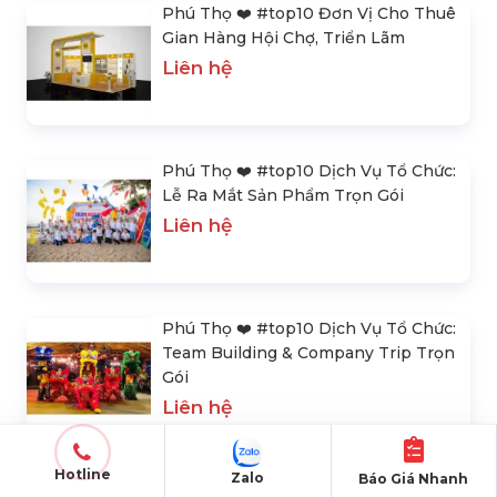
Phú Thọ ❤️️ #top10 Đơn Vị Cho Thuê
Gian Hàng Hội Chợ, Triển Lãm
Liên hệ
Phú Thọ ❤️️ #top10 Dịch Vụ Tổ Chức:
Lễ Ra Mắt Sản Phẩm Trọn Gói
Liên hệ
Phú Thọ ❤️️ #top10 Dịch Vụ Tổ Chức:
Team Building & Company Trip Trọn
Gói
Liên hệ
Hotline
Zalo
Báo Giá Nhanh
Phú Thọ ❤️️ #top10 Dịch Vụ Cung