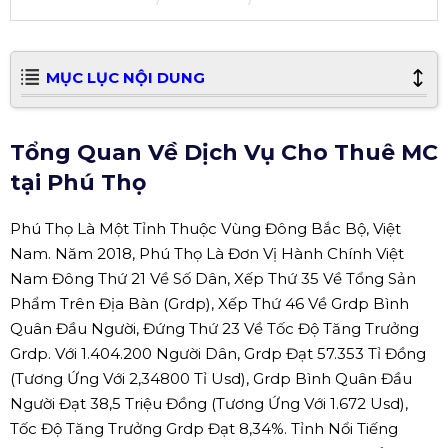
MỤC LỤC NỘI DUNG
Tổng Quan Về Dịch Vụ Cho Thuê MC
tại Phú Thọ
Phú Thọ Là Một Tỉnh Thuộc Vùng Đông Bắc Bộ, Việt
Nam. Năm 2018, Phú Thọ Là Đơn Vị Hành Chính Việt
Nam Đông Thứ 21 Về Số Dân, Xếp Thứ 35 Về Tổng Sản
Phẩm Trên Địa Bàn (Grdp), Xếp Thứ 46 Về Grdp Bình
Quân Đầu Người, Đứng Thứ 23 Về Tốc Độ Tăng Trưởng
Grdp. Với 1.404.200 Người Dân, Grdp Đạt 57.353 Tỉ Đồng
(Tương Ứng Với 2,34800 Tỉ Usd), Grdp Bình Quân Đầu
Người Đạt 38,5 Triệu Đồng (Tương Ứng Với 1.672 Usd),
Tốc Độ Tăng Trưởng Grdp Đạt 8,34%. Tỉnh Nổi Tiếng