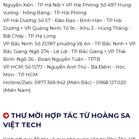
Nguyễn Xiển - TP Hà Nội + VP Hải Phòng: Số 497 Hùng
Vương - Hồng Bàng - TP Hải Phòng
VP Hải Dương: Số 57 - Đào Đạo - Bình Hàn - TP Hải
Dương + VP Quảng Ninh: Tổ 9c - Khu 3 - Hùng Thắng -
Bãi Cháy - TP Hạ Long
VP Bắc Ninh: Số 21/187 phường Vệ An - TP Bắc Ninh + VP
Bắc Giang: Ngõ 274 - Lê Lợi - TP Bắc Giang + VP Thái
Bình: Ngõ 36 - Đoàn Nguyễn Tuấn - TPTB
VP HCM: Số 11/7J - Nguyễn Ảnh Thủ - Bà Điểm - Hóc
Môn - TP HCM
Hotline/Zalo: 0977.369.942 (Miền Bắc) - 0968.127.020
(Miền Nam)
THƯ MỜI HỢP TÁC TỪ HOÀNG SA
VIỆT TECH