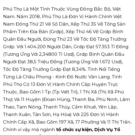
Phú Thọ Là Một Tỉnh Thuộc Vùng Đông Bắc Bộ, Việt
Nam. Năm 2018, Phú Thọ Là Đơn Vị Hành Chính Việt
Nam Đông Thứ 21 Về Số Dân, Xếp Thứ 35 Về Tổng Sản
Phẩm Trên Địa Bàn (Grdp), Xếp Thứ 46 Về Grdp Bình
Quân Đầu Người, Đứng Thứ 23 Về Tốc Độ Tăng Trưởng
Grdp. Với 1.404.200 Người Dân, Grdp Đạt 57.353 Tỉ Đồng
(Tương Ứng Với 2,34800 Tỉ Usd), Grdp Bình Quân Đầu
Người Đạt 38,5 Triệu Đồng (Tương Ứng Với 1.672 Usd),
Tốc Độ Tăng Trưởng Grdp Đạt 8,34%. Tỉnh Nổi Tiếng
Từng Là Châu Phong - Kinh Đô Nước Văn Lang. Tỉnh
Phú Thọ Có 13 Đơn Vị Hành Chính Cấp Huyện Trực
Thuộc, Bao Gồm 1 Tp (Tp Viết Trì), 1 Thị Xã (Thị Xã Phú
Thọ) Và 11 Huyện (Đoan Hùng, Thanh Ba, Phù Ninh, Lâm
Thao, Tam Nông, Thanh Thủy, Cẩm Khuê, Yên Lập,
Thanh Xuân, Tân Sơn, Hạ Hòa) Với 225 Đơn Vị Hành
Chính Cấp Xã, Bao Gồm 197 Xã, 17 Phường Và 11 Thị Trấn..
Chính vì vậy mà ngành
tổ chức sự kiện, Dịch Vụ Tổ