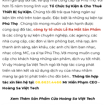
Kính gởi quý đối tác và quý nhà cung cấp tại Phú Thọ. Với
hơn 15 năm trong lĩnh vực
Tổ Chức Sự Kiện & Cho Thuê
Thiết Bị Sự Kiện.
Chúng tôi đã trải qua hàng ngàn sự
kiện lớn nhỏ trên toàn quốc. Đặc biệt là những sự kiện tại
Phú Thọ
. Chúng tôi mong muốn và hân hạnh được
cùng quý đối tác,
công ty tổ chức Lễ Ra Mắt Sản Phẩm
là các công ty sự kiện chuyên nghiệp, các agency, các
nhà cung cấp, các đơn vị làm phông bạt, nhà rạp, âm
thanh ánh sáng, sân khấu, các anh chị làm ban nhạc,
nhạc công, MC, ca sĩ tại Phú Thọ...Với mong muốn cung
cấp cho khách hàng những sản phẩm, dịch vụ tốt nhất.
Vì vậy Hoàng Sa Việt Tech ngỏ lời hợp tác cùng phát
triển và liên kết và sử dụng dịch vụ của nhau nhằm
mang lại giá trị phát triển cho đôi bên...
Thông tin hợp
tác xin liên hệ tại:
08.6631.4466
Mr Hiền Phạm CEO -
Hoàng Sa Việt Tech
Xem Thêm Sản Phẩm Cửa Hoàng Sa Việt Tech