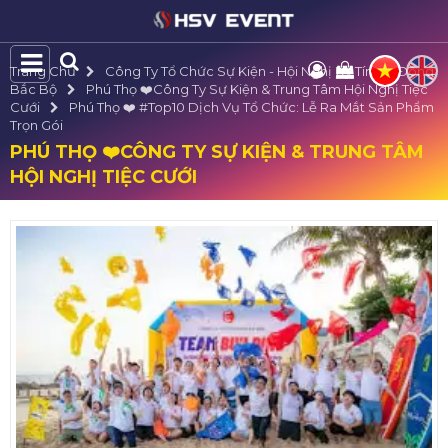
Trang Chủ
Công Ty Tổ Chức Sự Kiện - Hội Nghị Uy Tín Tại Đông
Bắc Bộ
Phú Thọ ❤️️Công Ty Sự Kiện & Trung Tâm Hội Nghị Tiệc
Cưới
Phú Thọ ❤️️ #top10 Dịch Vụ Tổ Chức: Lễ Ra Mắt Sản Phẩm
Trọn Gói
PHÚ THỌ ❤️️CÔNG TY SỰ KIỆN & TRUNG TÂM
HỘI NGHỊ TIỆC CƯỚI