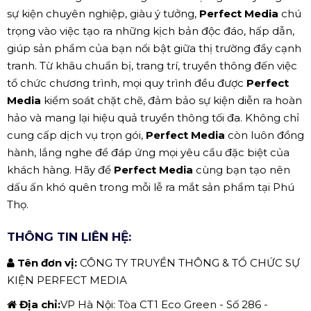
sự kiện chuyên nghiệp, giàu ý tưởng,
Perfect Media
chú
trọng vào việc tạo ra những kịch bản độc đáo, hấp dẫn,
giúp sản phẩm của bạn nổi bật giữa thị trường đầy cạnh
tranh. Từ khâu chuẩn bị, trang trí, truyền thông đến việc
tổ chức chương trình, mọi quy trình đều được
Perfect
Media
kiểm soát chặt chẽ, đảm bảo sự kiện diễn ra hoàn
hảo và mang lại hiệu quả truyền thông tối đa. Không chỉ
cung cấp dịch vụ trọn gói,
Perfect Media
còn luôn đồng
hành, lắng nghe để đáp ứng mọi yêu cầu đặc biệt của
khách hàng. Hãy để
Perfect Media
cùng bạn tạo nên
dấu ấn khó quên trong mỗi lễ ra mắt sản phẩm tại Phú
Thọ.
THÔNG TIN LIÊN HỆ:
Tên đơn vị:
CÔNG TY TRUYỀN THÔNG & TỔ CHỨC SỰ
KIỆN PERFECT MEDIA
Địa chỉ:
VP Hà Nội: Tòa CT1 Eco Green - Số 286 -