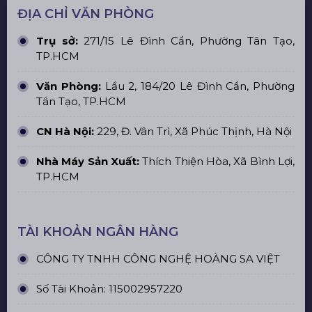
ĐỊA CHỈ VĂN PHÒNG
Trụ sở:
271/15 Lê Đình Cẩn, Phường Tân Tạo,
TP.HCM
Văn Phòng:
Lầu 2, 184/20 Lê Đình Cẩn, Phường
Tân Tạo, TP.HCM
CN Hà Nội:
229, Đ. Vân Trì, Xã Phúc Thịnh, Hà Nội
Nhà Máy Sản Xuất:
Thích Thiện Hòa, Xã Bình Lợi,
TP.HCM
TÀI KHOẢN NGÂN HÀNG
CÔNG TY TNHH CÔNG NGHỆ HOÀNG SA VIỆT
Số Tài Khoản: 115002957220