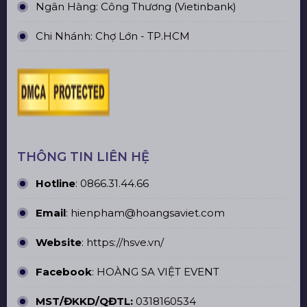
Ngân Hàng: Công Thương (Vietinbank)
Chi Nhánh: Chợ Lớn - TP.HCM
THÔNG TIN LIÊN HỆ
Hotline
:
0866.31.44.66
Email
: hienpham@hoangsaviet.com
Website
:
https://hsve.vn/
Facebook
:
HOÀNG SA VIỆT EVENT
MST/ĐKKD/QĐTL:
0318160534