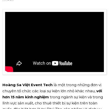
Hoàng Sa Việt Event Tech
là một trong những đơn vị
chuyên tổ chức các loại sự kiện lớn nhỏ khác nhau,
với
hơn 15 năm kinh nghiệm
trong ngành sự kiện và trong
lĩnh vực sản xuất, cho thuê thiết bị sự kiện trên toàn