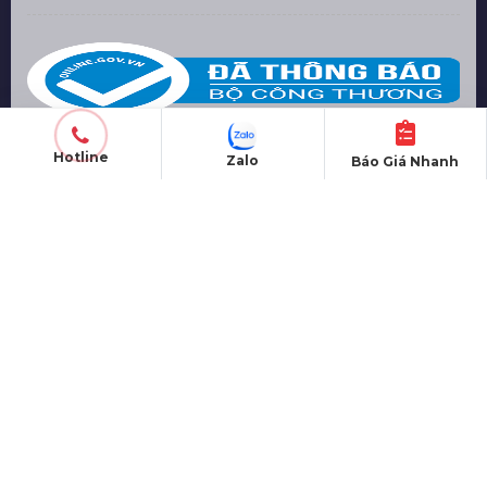
Hotline
Zalo
Báo Giá Nhanh
TỔ CHỨC SỰ KIỆN
Tiệc tất niên -YEP
Hội nghị - Hội thảo
Lễ ra mắt sản phẩm
Lễ kỷ niệm thành lập
Khởi công - Động thổ
Khai trương - Khánh thành