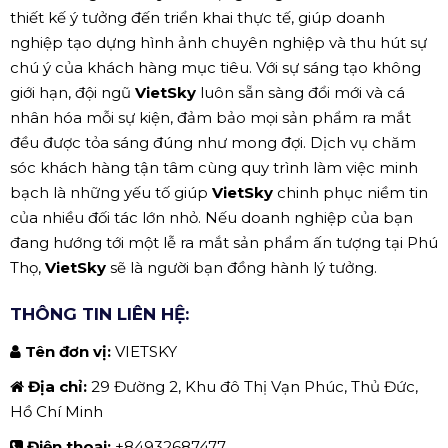
thiết kế ý tưởng đến triển khai thực tế, giúp doanh
nghiệp tạo dựng hình ảnh chuyên nghiệp và thu hút sự
chú ý của khách hàng mục tiêu. Với sự sáng tạo không
giới hạn, đội ngũ
VietSky
luôn sẵn sàng đổi mới và cá
nhân hóa mỗi sự kiện, đảm bảo mọi sản phẩm ra mắt
đều được tỏa sáng đúng như mong đợi. Dịch vụ chăm
sóc khách hàng tận tâm cùng quy trình làm việc minh
bạch là những yếu tố giúp
VietSky
chinh phục niềm tin
của nhiều đối tác lớn nhỏ. Nếu doanh nghiệp của bạn
đang hướng tới một lễ ra mắt sản phẩm ấn tượng tại Phú
Thọ,
VietSky
sẽ là người bạn đồng hành lý tưởng.
THÔNG TIN LIÊN HỆ:
Tên đơn vị:
VIETSKY
Địa chỉ:
29 Đường 2, Khu đô Thị Vạn Phúc, Thủ Đức,
Hồ Chí Minh
Điện thoại:
+84932687477