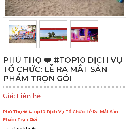
PHÚ THỌ ❤️️ #TOP10 DỊCH VỤ
TỔ CHỨC: LỄ RA MẮT SẢN
PHẨM TRỌN GÓI
Giá: Liên hệ
Phú Thọ ❤️️ #top10 Dịch Vụ Tổ Chức: Lễ Ra Mắt Sản
Phẩm Trọn Gói
Viets Media