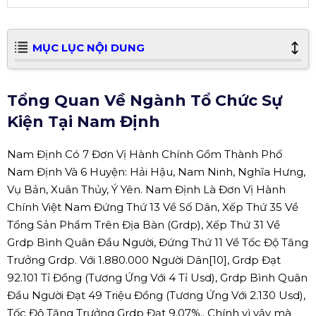
MỤC LỤC NỘI DUNG
Tổng Quan Về Ngành Tổ Chức Sự
Kiện Tại Nam Định
Nam Định Có 7 Đơn Vị Hành Chính Gồm Thành Phố
Nam Định Và 6 Huyện: Hải Hậu, Nam Ninh, Nghĩa Hưng,
Vụ Bản, Xuân Thủy, Ý Yên. Nam Định Là Đơn Vị Hành
Chính Việt Nam Đứng Thứ 13 Về Số Dân, Xếp Thứ 35 Về
Tổng Sản Phẩm Trên Địa Bàn (Grdp), Xếp Thứ 31 Về
Grdp Bình Quân Đầu Người, Đứng Thứ 11 Về Tốc Độ Tăng
Trưởng Grdp. Với 1.880.000 Người Dân[10], Grdp Đạt
92.101 Tỉ Đồng (Tương Ứng Với 4 Tỉ Usd), Grdp Bình Quân
Đầu Người Đạt 49 Triệu Đồng (Tương Ứng Với 2.130 Usd),
Tốc Độ Tăng Trưởng Grdp Đạt 9,07%.. Chính vì vậy mà