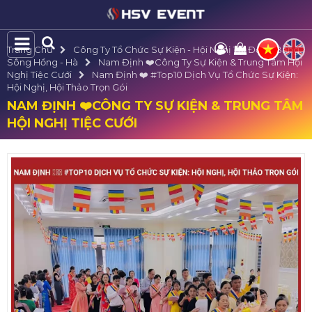
Trang Chủ
Công Ty Tổ Chức Sự Kiện - Hội Nghị Tại Đồng Bằng
Sông Hồng - Hà
Nam Định ❤️️Công Ty Sự Kiện & Trung Tâm Hội
Nghị Tiệc Cưới
Nam Định ❤️️ #top10 Dịch Vụ Tổ Chức Sự Kiện:
Hội Nghị, Hội Thảo Trọn Gói
NAM ĐỊNH ❤️️CÔNG TY SỰ KIỆN & TRUNG TÂM
HỘI NGHỊ TIỆC CƯỚI