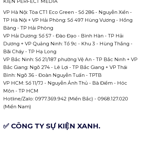
KIỆN PERFECT MEDIA
VP Hà Nội: Tòa CT1 Eco Green - Số 286 - Nguyễn Xiển -
TP Hà Nội + VP Hải Phòng: Số 497 Hùng Vương - Hồng
Bàng - TP Hải Phòng
VP Hải Dương: Số 57 - Đào Đạo - Bình Hàn - TP Hải
Dương + VP Quảng Ninh: Tổ 9c - Khu 3 - Hùng Thắng -
Bãi Cháy - TP Hạ Long
VP Bắc Ninh: Số 21/187 phường Vệ An - TP Bắc Ninh + VP
Bắc Giang: Ngõ 274 - Lê Lợi - TP Bắc Giang + VP Thái
Bình: Ngõ 36 - Đoàn Nguyễn Tuấn - TPTB
VP HCM: Số 11/7J - Nguyễn Ảnh Thủ - Bà Điểm - Hóc
Môn - TP HCM
Hotline/Zalo: 0977.369.942 (Miền Bắc) - 0968.127.020
(Miền Nam)
✅ CÔNG TY SỰ KIỆN XANH.