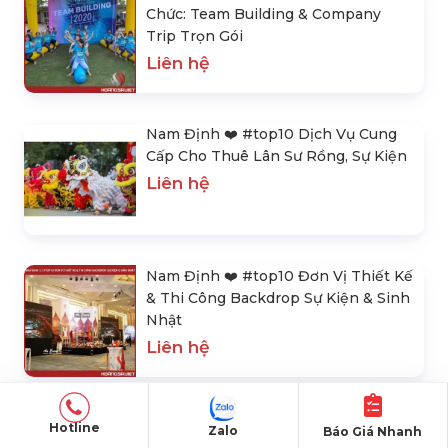
Chức: Team Building & Company
Trip Trọn Gói
Liên hệ
Nam Định ❤️️ #top10 Dịch Vụ Cung
Cấp Cho Thuê Lân Sư Rồng, Sự Kiện
Liên hệ
Nam Định ❤️️ #top10 Đơn Vị Thiết Kế
& Thi Công Backdrop Sự Kiện & Sinh
Nhật
Liên hệ
SẢN PHẨM NỔI BẬT
Hotline
Zalo
Báo Giá Nhanh