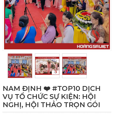
NAM ĐỊNH ❤️️ #TOP10 DỊCH
VỤ TỔ CHỨC SỰ KIỆN: HỘI
NGHỊ, HỘI THẢO TRỌN GÓI