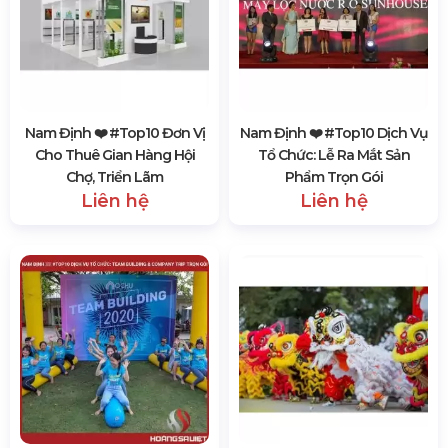
Nam Định ❤️️ #top10 Đơn Vị
Nam Định ❤️️ #top10 Dịch Vụ
Cho Thuê Gian Hàng Hội
Tổ Chức: Lễ Ra Mắt Sản
Chợ, Triển Lãm
Phẩm Trọn Gói
Liên hệ
Liên hệ