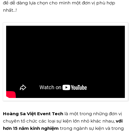
để dễ dàng lựa chọn cho mình một đơn vị phù hợp
nhất...!
Hoàng Sa Việt Event Tech
là một trong những đơn vị
chuyên tổ chức các loại sự kiện lớn nhỏ khác nhau,
với
hơn 15 năm kinh nghiệm
trong ngành sự kiện và trong