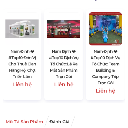
Nam Định ❤️️
Nam Định ❤️️
Nam Định ❤️️
#top10 Đơn Vị
#top10 Dịch Vụ
#top10 Dịch Vụ
Cho Thuê Gian
Tổ Chức: Lễ Ra
Tổ Chức: Team
Hàng Hội Chợ,
Mắt Sản Phẩm
Building &
Triển Lãm
Trọn Gói
Company Trip
Trọn Gói
Liên hệ
Liên hệ
Liên hệ
Mô Tả Sản Phẩm
Đánh Giá