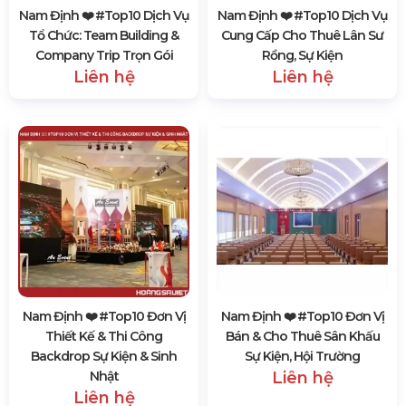
Nam Định ❤️️ #top10 Dịch Vụ
Nam Định ❤️️ #top10 Dịch Vụ
Tổ Chức: Team Building &
Cung Cấp Cho Thuê Lân Sư
Company Trip Trọn Gói
Rồng, Sự Kiện
Liên hệ
Liên hệ
Nam Định ❤️️ #top10 Đơn Vị
Nam Định ❤️️ #top10 Đơn Vị
Thiết Kế & Thi Công
Bán & Cho Thuê Sân Khấu
Backdrop Sự Kiện & Sinh
Sự Kiện, Hội Trường
Nhật
Liên hệ
Liên hệ