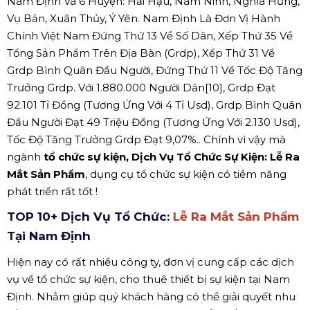
Nam Định Và 6 Huyện: Hải Hậu, Nam Ninh, Nghĩa Hưng,
Vụ Bản, Xuân Thủy, Ý Yên. Nam Định Là Đơn Vị Hành
Chính Việt Nam Đứng Thứ 13 Về Số Dân, Xếp Thứ 35 Về
Tổng Sản Phẩm Trên Địa Bàn (Grdp), Xếp Thứ 31 Về
Grdp Bình Quân Đầu Người, Đứng Thứ 11 Về Tốc Độ Tăng
Trưởng Grdp. Với 1.880.000 Người Dân[10], Grdp Đạt
92.101 Tỉ Đồng (Tương Ứng Với 4 Tỉ Usd), Grdp Bình Quân
Đầu Người Đạt 49 Triệu Đồng (Tương Ứng Với 2.130 Usd),
Tốc Độ Tăng Trưởng Grdp Đạt 9,07%.. Chính vì vậy mà
ngành
tổ chức sự kiện, Dịch Vụ Tổ Chức Sự Kiện: Lễ Ra
Mắt Sản Phẩm
, dụng cụ tổ chức sự kiện có tiềm năng
phát triển rất tốt !
TOP 10+ Dịch Vụ Tổ Chức:
Lễ Ra Mắt Sản Phẩm
Tại Nam Định
Hiện nay có rất nhiều công ty, đơn vị cung cấp các dịch
vụ về tổ chức sự kiện, cho thuê thiết bị sự kiện tại Nam
Định. Nhằm giúp quý khách hàng có thể giải quyết nhu