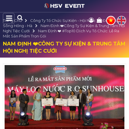
Trang Chủ
Công Ty Tổ Chức Sự Kiện - Hội Nghị Tại Đồng Bằng
Sông Hồng - Hà
Nam Định ❤️️Công Ty Sự Kiện & Trung Tâm Hội
Nghị Tiệc Cưới
Nam Định ❤️️ #top10 Dịch Vụ Tổ Chức: Lễ Ra
Mắt Sản Phẩm Trọn Gói
NAM ĐỊNH ❤️️CÔNG TY SỰ KIỆN & TRUNG TÂM
HỘI NGHỊ TIỆC CƯỚI