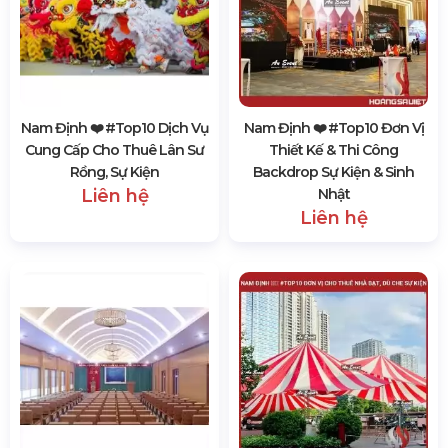
Nam Định ❤️️ #top10 Dịch Vụ
Nam Định ❤️️ #top10 Đơn Vị
Cung Cấp Cho Thuê Lân Sư
Thiết Kế & Thi Công
Rồng, Sự Kiện
Backdrop Sự Kiện & Sinh
Liên hệ
Nhật
Liên hệ