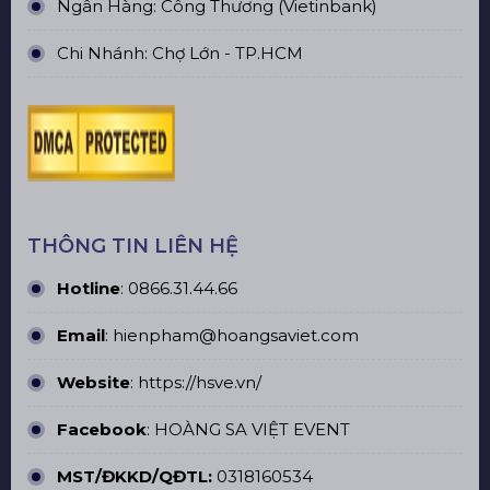
Ngân Hàng: Công Thương (Vietinbank)
Chi Nhánh: Chợ Lớn - TP.HCM
THÔNG TIN LIÊN HỆ
Hotline
:
0866.31.44.66
Email
: hienpham@hoangsaviet.com
Website
:
https://hsve.vn/
Facebook
:
HOÀNG SA VIỆT EVENT
MST/ĐKKD/QĐTL:
0318160534