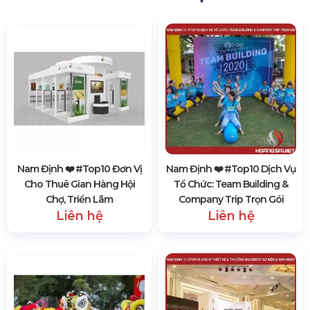
Nam Định ❤️️ #top10 Đơn Vị
Nam Định ❤️️ #top10 Dịch Vụ
Cho Thuê Gian Hàng Hội
Tổ Chức: Team Building &
Chợ, Triển Lãm
Company Trip Trọn Gói
Liên hệ
Liên hệ