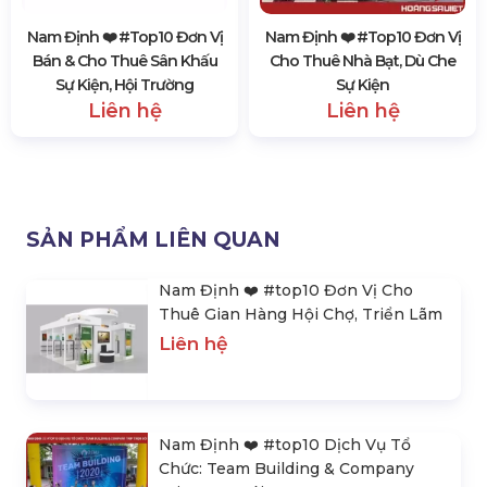
Nam Định ❤️️ #top10 Đơn Vị
Nam Định ❤️️ #top10 Đơn Vị
Bán & Cho Thuê Sân Khấu
Cho Thuê Nhà Bạt, Dù Che
Sự Kiện, Hội Trường
Sự Kiện
Liên hệ
Liên hệ
SẢN PHẨM LIÊN QUAN
Nam Định ❤️️ #top10 Đơn Vị Cho
Thuê Gian Hàng Hội Chợ, Triển Lãm
Liên hệ
Nam Định ❤️️ #top10 Dịch Vụ Tổ
Chức: Team Building & Company