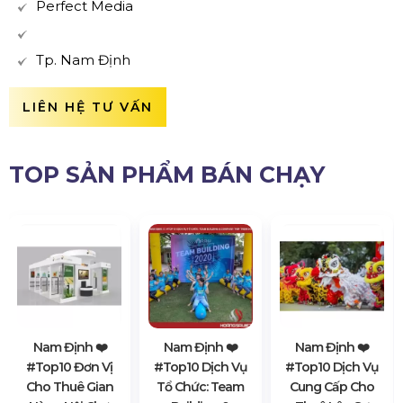
Perfect Media
Tp. Nam Định
LIÊN HỆ TƯ VẤN
TOP SẢN PHẨM BÁN CHẠY
Nam Định ❤️️
Nam Định ❤️️
Nam Định ❤️️
#top10 Đơn Vị
#top10 Dịch Vụ
#top10 Dịch Vụ
Cho Thuê Gian
Tổ Chức: Team
Cung Cấp Cho