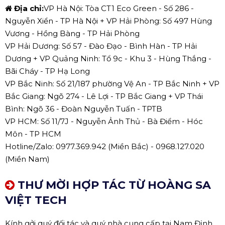
Địa chỉ:
VP Hà Nội: Tòa CT1 Eco Green - Số 286 -
Nguyễn Xiển - TP Hà Nội + VP Hải Phòng: Số 497 Hùng
Vương - Hồng Bàng - TP Hải Phòng
VP Hải Dương: Số 57 - Đào Đạo - Bình Hàn - TP Hải
Dương + VP Quảng Ninh: Tổ 9c - Khu 3 - Hùng Thắng -
Bãi Cháy - TP Hạ Long
VP Bắc Ninh: Số 21/187 phường Vệ An - TP Bắc Ninh + VP
Bắc Giang: Ngõ 274 - Lê Lợi - TP Bắc Giang + VP Thái
Bình: Ngõ 36 - Đoàn Nguyễn Tuấn - TPTB
VP HCM: Số 11/7J - Nguyễn Ảnh Thủ - Bà Điểm - Hóc
Môn - TP HCM
Hotline/Zalo: 0977.369.942 (Miền Bắc) - 0968.127.020
(Miền Nam)
THƯ MỜI HỢP TÁC TỪ HOÀNG SA
VIỆT TECH
Kính gởi quý đối tác và quý nhà cung cấp tại Nam Định.