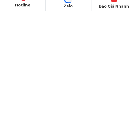
Hotline
Zalo
Báo Giá Nhanh
Màn hình LED
Nhà bạt sự kiện
Bàn ghế sự kiện
Sân khấu di dộng
Gian hàng triển lãm
Âm thanh - Ánh sáng
KHÁM PHÁ
Dự án nổi bật
Thư viện video
Dịch vụ báo giá nhanh
Thông tin liên hệ tư vấn
Top 10 Cty tại địa phương