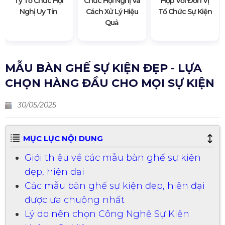
Ty Tổ Chức Hội
Chức Hội Nghị Và
Hợp Với Đơn Vị
Nghị Uy Tín
Cách Xử Lý Hiệu
Tổ Chức Sự Kiện
Quả
MẪU BÀN GHẾ SỰ KIỆN ĐẸP - LỰA
CHỌN HÀNG ĐẦU CHO MỌI SỰ KIỆN
30/05/2025
MỤC LỤC NỘI DUNG
Giới thiệu về các mẫu bàn ghế sự kiện
đẹp, hiện đại
Các mẫu bàn ghế sự kiện đẹp, hiện đại
được ưa chuộng nhất
Lý do nên chọn Công Nghệ Sự Kiện