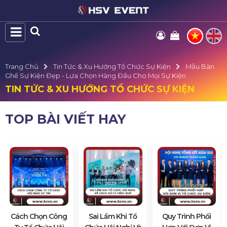
Trang Chủ
Tin Tức & Xu Hướng Tổ Chức Sự Kiện
Mẫu Bàn
Ghế Sự Kiện Đẹp - Lựa Chọn Hàng Đầu Cho Mọi Sự Kiện
TIN TỨC & XU HƯỚNG TỔ CHỨC SỰ KIỆN
TOP BÀI VIẾT HAY
Cách Chọn Công
Sai Lầm Khi Tổ
Quy Trình Phối