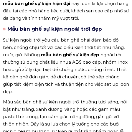
mẫu bàn ghế sự kiện hiện đại
này luôn là lựa chọn hàng
đầu tại các nhà hàng tiệc cưới, khách sạn cao cấp nhờ sự
đa dạng và tính thẩm mỹ vượt trội.
Mẫu bàn ghế sự kiện ngoài trời đẹp
Sự kiện ngoài trời yêu cầu bàn ghế phải đảm bảo độ
bền, chống chịu tốt với các điều kiện thời tiết như nắng,
mưa, gió. Những
mẫu bàn ghế sự kiện đẹp
ngoài trời
thường sử dụng chất liệu nhựa ABS cao cấp, nhôm, inox
hoặc gỗ xử lý đặc biệt để chống nước, chống rỉ sét. Thiết
kế bàn ghế đơn giản, dễ di chuyển, có thể xếp chồng
giúp tiết kiệm diện tích và thuận tiện cho việc set up, dọn
dẹp.
Màu sắc bàn ghế sự kiện ngoài trời thường tươi sáng, nổi
bật như trắng, xanh dương, vàng hoặc các gam màu
pastel trẻ trung, tạo cảm giác năng động, gần gũi với
thiên nhiên. Đây là sự lựa chọn lý tưởng cho các buổi
picnic, team building, sự kiện ra mắt sản phẩm hoặc lễ