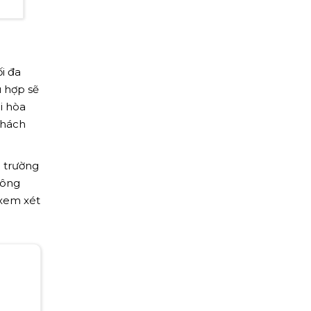
i đa
ù hợp sẽ
i hòa
khách
i trường
hông
 xem xét