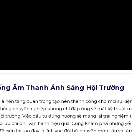
hống Âm Thanh Ánh Sáng Hội Trường
là nền tảng quan trọng tạo nên thành công cho mọi sự kiện
ệ thống chuyên nghiệp không chỉ đáp ứng về mặt kỹ thuật 
hội trường. Việc đầu tư đúng hướng sẽ mang lại trải nghiệm t
tối ưu chi phí, vận hành hiệu quả. Cùng khám phá những yếu
 để hiểu tại sao đây là lĩnh vực đòi hỏi chuyên môn sâu và tầ