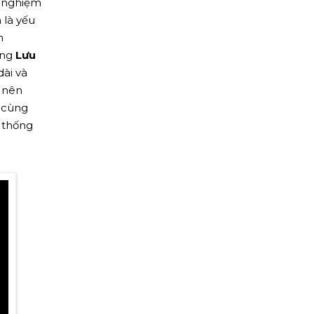
ải nghiệm
 là yếu
n
ững
Lưu
dài và
o nên
cùng
 thống