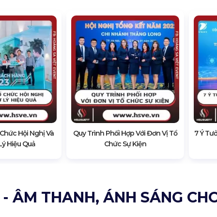
 Chức Hội Nghị Và
Quy Trình Phối Hợp Với Đơn Vị Tổ
7 Ý Tư
Lý Hiệu Quả
Chức Sự Kiện
 - ÂM THANH, ÁNH SÁNG CH