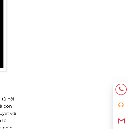
 từ hội
mà còn
uyệt vời
 tố
m nhìn