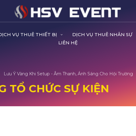
DỊCH VỤ THUÊ THIẾT BỊ
DỊCH VỤ THUÊ NHÂN SỰ
LIÊN HỆ
Lưu Ý Vàng Khi Setup - Âm Thanh, Ánh Sáng Cho Hội Trường
G TỔ CHỨC SỰ KIỆN