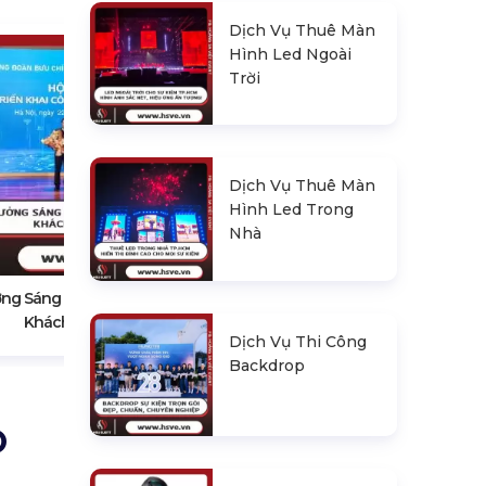
Dịch Vụ Thuê Màn
Hình Led Ngoài
Trời
Dịch Vụ Thuê Màn
Hình Led Trong
Cách Chọn Công Ty Tổ Chức Hội
Nhà
Nghị Uy Tín
ởng Sáng Tạo Cho Hội Nghị
Khách Hàng
Dịch Vụ Thi Công
Backdrop
O