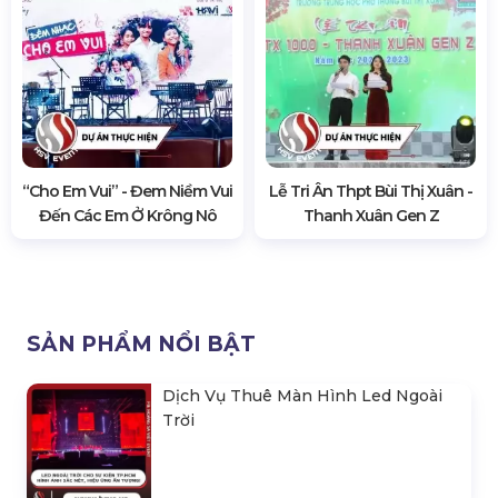
“Cho Em Vui” - Đem Niềm Vui
Lễ Tri Ân Thpt Bùi Thị Xuân -
Đến Các Em Ở Krông Nô
Thanh Xuân Gen Z
SẢN PHẨM NỔI BẬT
Dịch Vụ Thuê Màn Hình Led Ngoài
Trời