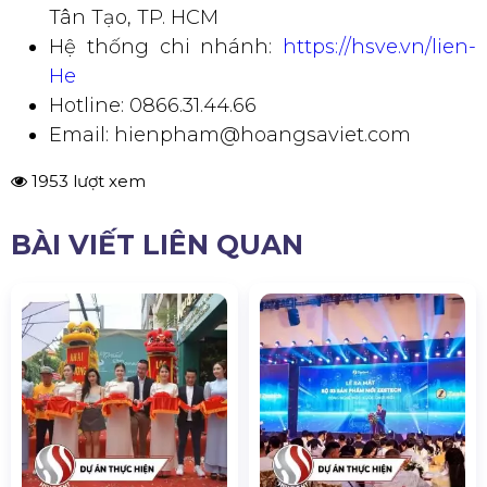
Tân Tạo, TP. HCM
Hệ thống chi nhánh:
https://hsve.vn/lien-
He
Hotline: 0866.31.44.66
Email: hienpham@hoangsaviet.com
1953 lượt xem
BÀI VIẾT LIÊN QUAN