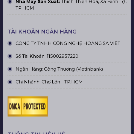
Nhà Máy Sản Xuất:
Thích Thiện Hòa, Xã Bình Lợi,
TP.HCM
TÀI KHOẢN NGÂN HÀNG
CÔNG TY TNHH CÔNG NGHỆ HOÀNG SA VIỆT
Số Tài Khoản: 115002957220
Ngân Hàng: Công Thương (Vietinbank)
Chi Nhánh: Chợ Lớn - TP.HCM