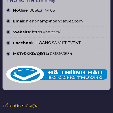
THÔNG TIN LIÊN HỆ
Hotline
:
0866.31.44.66
Email
: hienpham@hoangsaviet.com
Website
:
https://hsve.vn/
Facebook
:
HOÀNG SA VIỆT EVENT
MST/ĐKKD/QĐTL:
0318160534
TỔ CHỨC SỰ KIỆN