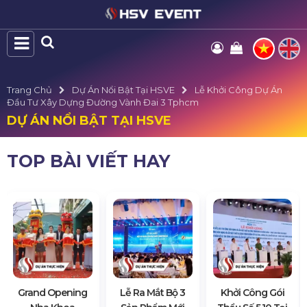
Trang Chủ
Dự Án Nổi Bật Tại HSVE
Lễ Khởi Công Dự Án
Đầu Tư Xây Dựng Đường Vành Đai 3 Tphcm
DỰ ÁN NỔI BẬT TẠI HSVE
TOP BÀI VIẾT HAY
Grand Opening
Lễ Ra Mắt Bộ 3
Khởi Công Gói