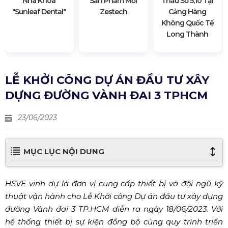
Nha Khoa
Sản Phẩm Mới
Thầu Số 5,10 Tại
"sunleaf Dental"
Zestech
Cảng Hàng
Không Quốc Tế
Long Thành
LỄ KHỞI CÔNG DỰ ÁN ĐẦU TƯ XÂY
DỰNG ĐƯỜNG VÀNH ĐAI 3 TPHCM
23/06/2023
MỤC LỤC NỘI DUNG
HSVE vinh dự là đơn vị cung cấp thiết bị và đội ngũ kỹ
thuật vận hành cho Lễ Khởi công Dự án đầu tư xây dựng
đường Vành đai 3 TP.HCM diễn ra ngày 18/06/2023. Với
hệ thống thiết bị sự kiện đồng bộ cùng quy trình triển