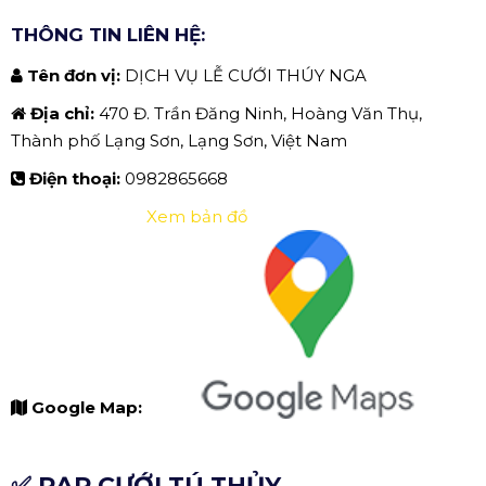
THÔNG TIN LIÊN HỆ:
Tên đơn vị:
DỊCH VỤ LỄ CƯỚI THÚY NGA
Địa chỉ:
470 Đ. Trần Đăng Ninh, Hoàng Văn Thụ,
Thành phố Lạng Sơn, Lạng Sơn, Việt Nam
Điện thoại:
0982865668
Xem bản đồ
Google Map:
✅ RẠP CƯỚI TÚ THỦY.