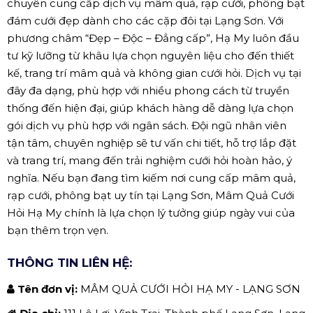
chuyên cung cấp dịch vụ mâm quả, rạp cưới, phông bạt
đám cưới đẹp dành cho các cặp đôi tại Lạng Sơn. Với
phương châm “Đẹp – Độc – Đẳng cấp”, Hạ My luôn đầu
tư kỹ lưỡng từ khâu lựa chọn nguyên liệu cho đến thiết
kế, trang trí mâm quả và không gian cưới hỏi. Dịch vụ tại
đây đa dạng, phù hợp với nhiều phong cách từ truyền
thống đến hiện đại, giúp khách hàng dễ dàng lựa chọn
gói dịch vụ phù hợp với ngân sách. Đội ngũ nhân viên
tận tâm, chuyên nghiệp sẽ tư vấn chi tiết, hỗ trợ lắp đặt
và trang trí, mang đến trải nghiệm cưới hỏi hoàn hảo, ý
nghĩa. Nếu bạn đang tìm kiếm nơi cung cấp mâm quả,
rạp cưới, phông bạt uy tín tại Lạng Sơn, Mâm Quả Cưới
Hỏi Hạ My chính là lựa chọn lý tưởng giúp ngày vui của
bạn thêm trọn vẹn.
THÔNG TIN LIÊN HỆ:
Tên đơn vị:
MÂM QUẢ CƯỚI HỎI HẠ MY - LẠNG SƠN