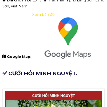
Địa chỉ:
111 Lê Lợi, Vĩnh Trại, Thành phố Lạng Sơn, Lạng
Sơn, Việt Nam
Xem bản đồ
Google Map:
✅ CƯỚI HỎI MINH NGUYỆT.