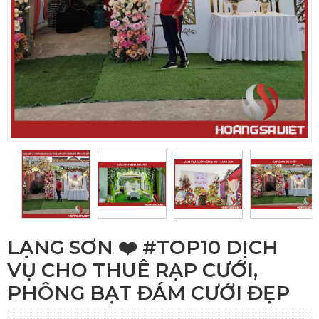
LẠNG SƠN ❤️️ #TOP10 DỊCH
VỤ CHO THUÊ RẠP CƯỚI,
PHÔNG BẠT ĐÁM CƯỚI ĐẸP