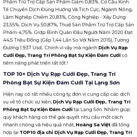
Phẩm Trừ Trợ Cấp Sản Phẩm Giảm 0,83%. Cơ Cấu Kinh
Tế Chuyển Dịch Đúng Hướng Và Tích Cực, Ngành Nông,
Lâm Nghiệp Chiếm 20,83%, Công Nghiệp - Xây Dựng
23,55%, Dịch Vụ 50,87%, Thuế Sản Phẩm Trừ Trợ Cấp Sản
Phẩm 4,75%. Grdp Bình Quân Đầu Người Năm 2020 Đạt
44,5 Triệu Đồng (Gấp 1,44 Lần So Với Năm 2015), Tương
Đương 1.937 Usd.. Chính vì vậy mà ngành
Dịch Vụ Rạp
Cưới Đẹp, Trang Trí Phông Bạt Sự Kiện Đám Cưới
có
tiềm năng phát triển rất tốt !
TOP 10+ Dịch Vụ Rạp Cưới Đẹp, Trang Trí
Phông Bạt Sự Kiện Đám Cưới Tại Lạng Sơn
Hiện nay có rất nhiều công ty, đơn vị cung cấp các dịch
vụ về tổ chức sự kiện,
Dịch Vụ Rạp Cưới Đẹp, Trang Trí
Phông Bạt Sự Kiện Đám Cưới
tại Lạng Sơn. Nhằm giúp
quý khách hàng có thể giải quyết nhu cầu một cách
nhanh chóng và hiệu quả nhất,
Hoàng Sa Việt
đã tổng
hợp lại
TOP10 địa chỉ Dịch Vụ Rạp Cưới Đẹp, Trang Trí