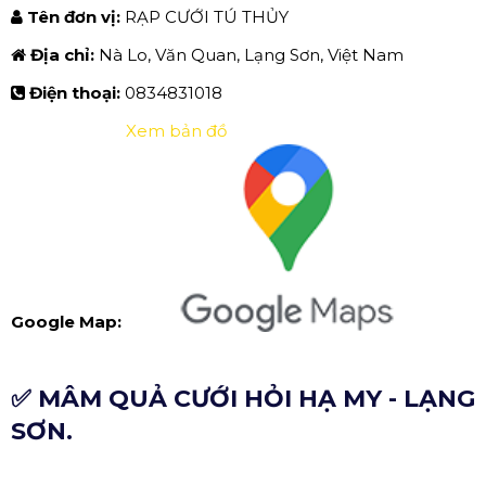
Tên đơn vị:
RẠP CƯỚI TÚ THỦY
Địa chỉ:
Nà Lo, Văn Quan, Lạng Sơn, Việt Nam
Điện thoại:
0834831018
Xem bản đồ
Google Map:
✅ MÂM QUẢ CƯỚI HỎI HẠ MY - LẠNG
SƠN.