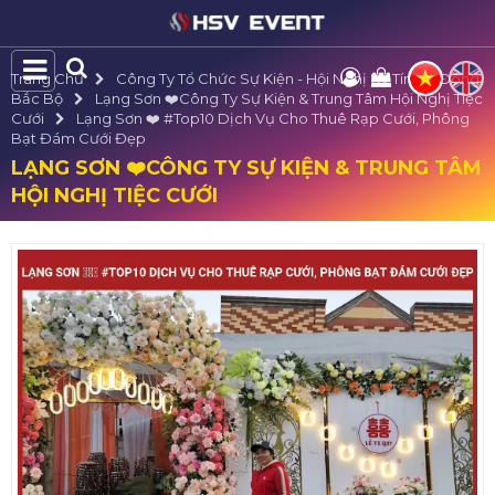
Trang Chủ
Công Ty Tổ Chức Sự Kiện - Hội Nghị Uy Tín Tại Đông
Bắc Bộ
Lạng Sơn ❤️️Công Ty Sự Kiện & Trung Tâm Hội Nghị Tiệc
Cưới
Lạng Sơn ❤️️ #top10 Dịch Vụ Cho Thuê Rạp Cưới, Phông
Bạt Đám Cưới Đẹp
LẠNG SƠN ❤️️CÔNG TY SỰ KIỆN & TRUNG TÂM
HỘI NGHỊ TIỆC CƯỚI