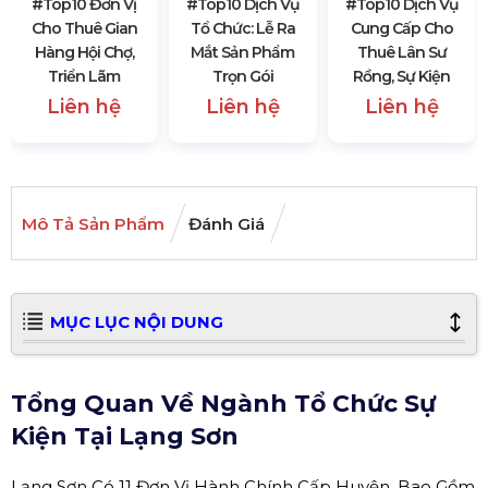
#top10 Đơn Vị
#top10 Dịch Vụ
#top10 Dịch Vụ
Cho Thuê Gian
Tổ Chức: Lễ Ra
Cung Cấp Cho
Hàng Hội Chợ,
Mắt Sản Phẩm
Thuê Lân Sư
Triển Lãm
Trọn Gói
Rồng, Sự Kiện
Liên hệ
Liên hệ
Liên hệ
Mô Tả Sản Phẩm
Đánh Giá
MỤC LỤC NỘI DUNG
Tổng Quan Về Ngành Tổ Chức Sự
Kiện Tại Lạng Sơn
Lạng Sơn Có 11 Đơn Vị Hành Chính Cấp Huyện, Bao Gồm