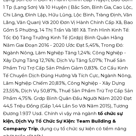
1 Tp (Lạng Sơn) Và 10 Huyện ( Bắc Sơn, Bình Gia, Cao Lộc,
Chi Lăng, Đình Lập, Hữu Lũng, Lộc Bình, Tràng Định, Văn
Lãng, Văn Quan) Với 200 Đơn Vị Hành Chính Cấp Xã, Bao
Gồm 5 Phường, 14 Thị Trấn Và 181 Xã. Tình Hình Kinh Tế:
Tốc Độ Tăng Trưởng Kinh Tế (Grdp) Bình Quân Hằng
Năm Giai Đoạn 2016 - 2020 Ước Đạt 5,45%, Trong Đó:
Ngành Nông, Lâm Nghiệp Tăng 1,24%; Công Nghiệp -
Xây Dựng Tăng 12,76%; Dịch Vụ Tăng 5,07%; Thuế Sản
Phẩm Trừ Trợ Cấp Sản Phẩm Giảm 0,83%. Cơ Cấu Kinh
Tế Chuyển Dịch Đúng Hướng Và Tích Cực, Ngành Nông,
Lâm Nghiệp Chiếm 20,83%, Công Nghiệp - Xây Dựng
23,55%, Dịch Vụ 50,87%, Thuế Sản Phẩm Trừ Trợ Cấp Sản
Phẩm 4,75%. Grdp Bình Quân Đầu Người Năm 2020 Đạt
44,5 Triệu Đồng (Gấp 1,44 Lần So Với Năm 2015), Tương
Đương 1.937 Usd.. Chính vì vậy mà ngành
tổ chức sự
kiện, Dịch Vụ Tổ Chức Sự Kiện: Team Building &
Company Trip
, dụng cụ tổ chức sự kiện có tiềm năng