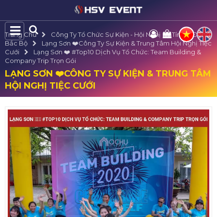
Trang Chủ
Công Ty Tổ Chức Sự Kiện - Hội Nghị Uy Tín Tại Đông
Bắc Bộ
Lạng Sơn ❤️️Công Ty Sự Kiện & Trung Tâm Hội Nghị Tiệc
Cưới
Lạng Sơn ❤️️ #top10 Dịch Vụ Tổ Chức: Team Building &
Company Trip Trọn Gói
LẠNG SƠN ❤️️CÔNG TY SỰ KIỆN & TRUNG TÂM
HỘI NGHỊ TIỆC CƯỚI