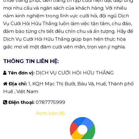
thuê trang phục đến trang trí rạp cưới hiện đại, đáp ứng
mọi nhu cầu và ngân sách của khách hàng. Với nhiều
năm kinh nghiệm trong lĩnh vực cưới hỏi, đội ngũ Dịch
Vụ Cưới Hỏi Hữu Thắng luôn làm việc tận tâm, chu đáo,
đảm bảo từng chi tiết đều chỉn chu và ấn tượng. Hãy để
Dịch Vụ Cưới Hỏi Hữu Thắng giúp bạn hiện thực hóa
giấc mơ về một đám cưới viên mãn, trọn vẹn ý nghĩa.
THÔNG TIN LIÊN HỆ:
Tên đơn vị:
DỊCH VỤ CƯỚI HỎI HỮU THẮNG
Địa chỉ:
1, KQH Mạc Thị Bưởi, Bàu Vá, Huế, Thành phố
Huế , Việt Nam
Điện thoại:
0787775999
Xem bản đồ