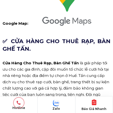
Google Map:
✅ CỬA HÀNG CHO THUÊ RẠP, BÀN
GHẾ TẤN.
Cửa Hàng Cho Thuê Rạp, Bàn Ghế Tấn
là giải pháp tối
ưu cho các gia đình, cặp đôi muốn tổ chức lễ cưới hỏi tại
nhà riêng hoặc địa điểm tự chọn ở Huế. Tấn cung cấp
dịch vụ cho thuê rạp cưới, bàn ghế, trang thiết bị sự kiện
chất lượng cao với giá cả hợp lý, đảm bảo không gian
tiệc cưới của bạn luôn sang trọng, tiện nghi. Đội ngũ
nhân viên chuyên nghiệp sẽ hỗ trợ tận tình từ khâu lắp
đặt, trang trí đến tháo dỡ, giúp bạn tiết kiệm thời gian,
Hotline
Zalo
Báo Giá Nhanh