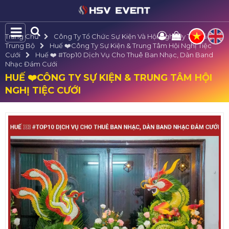
Trang Chủ
Công Ty Tổ Chức Sự Kiện Và Hội Nghị Uy Tín Bắc
Trung Bộ
Huế ❤️️Công Ty Sự Kiện & Trung Tâm Hội Nghị Tiệc
Cưới
Huế ❤️️ #top10 Dịch Vụ Cho Thuê Ban Nhạc, Dàn Band
Nhạc Đám Cưới
HUẾ ❤️️CÔNG TY SỰ KIỆN & TRUNG TÂM HỘI
NGHỊ TIỆC CƯỚI