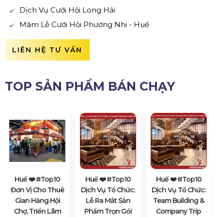
Dịch Vụ Cưới Hỏi Long Hải
Mâm Lễ Cưới Hỏi Phương Nhi - Huế
LIÊN HỆ TƯ VẤN
TOP SẢN PHẨM BÁN CHẠY
Huế ❤️️ #top10
Huế ❤️️ #top10
Huế ❤️️ #top10
Đơn Vị Cho Thuê
Dịch Vụ Tổ Chức:
Dịch Vụ Tổ Chức:
Gian Hàng Hội
Lễ Ra Mắt Sản
Team Building &
Chợ, Triển Lãm
Phẩm Trọn Gói
Company Trip