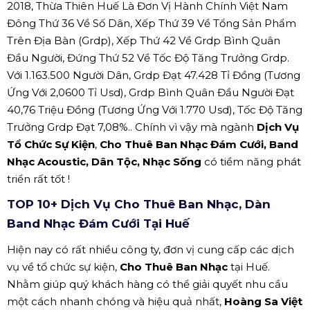
2018, Thừa Thiên Huế Là Đơn Vị Hành Chính Việt Nam
Đông Thứ 36 Về Số Dân, Xếp Thứ 39 Về Tổng Sản Phẩm
Trên Địa Bàn (Grdp), Xếp Thứ 42 Về Grdp Bình Quân
Đầu Người, Đứng Thứ 52 Về Tốc Độ Tăng Trưởng Grdp.
Với 1.163.500 Người Dân, Grdp Đạt 47.428 Tỉ Đồng (Tương
Ứng Với 2,0600 Tỉ Usd), Grdp Bình Quân Đầu Người Đạt
40,76 Triệu Đồng (Tương Ứng Với 1.770 Usd), Tốc Độ Tăng
Trưởng Grdp Đạt 7,08%.. Chính vì vậy mà ngành
Dịch Vụ
Tổ Chức Sự Kiện
,
Cho Thuê Ban Nhạc Đám Cưới, Band
Nhạc Acoustic, Dân Tộc, Nhạc Sống
có tiềm năng phát
triển rất tốt !
TOP 10+ Dịch Vụ Cho Thuê Ban Nhạc, Dàn
Band Nhạc Đám Cưới Tại Huế
Hiện nay có rất nhiều công ty, đơn vị cung cấp các dịch
vụ về tổ chức sự kiện,
Cho Thuê Ban Nhạc
tại Huế.
Nhằm giúp quý khách hàng có thể giải quyết nhu cầu
một cách nhanh chóng và hiệu quả nhất,
Hoàng Sa Việt