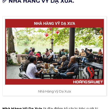
✅ NHÀ HÀNG VỸ DẠ XƯA.
Nhà Hàng Vỹ Dạ Xưa
Nhà Hàng Vỹ Dạ Xưa
là địa điểm tổ chức tiệc cưới lý