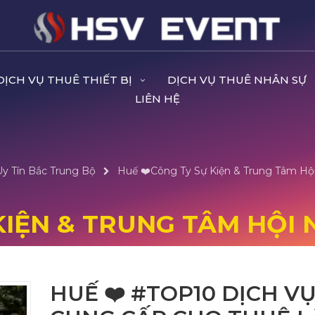
DỊCH VỤ THUÊ THIẾT BỊ
DỊCH VỤ THUÊ NHÂN SỰ
LIÊN HỆ
Uy Tín Bắc Trung Bộ
Huế ❤️️Công Ty Sự Kiện & Trung Tâm Hội
KIỆN & TRUNG TÂM HỘI 
HUẾ ❤️️ #TOP10 DỊCH V