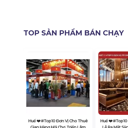
TOP SẢN PHẨM BÁN CHẠY
Cho Thuê
 Kiện
Huế ❤️️ #top10 Đơn Vị Cho Thuê
Huế ❤️️ #top10
Gian Hàng Hội Chợ, Triển Lãm
Lễ Ra Mắt Sả