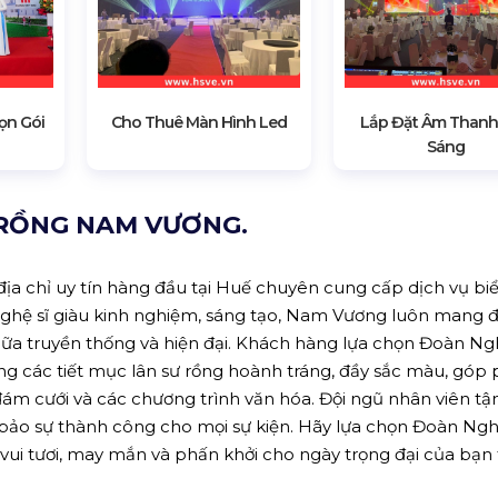
ọn Gói
Cho Thuê Màn Hình Led
Lắp Đặt Âm Thanh
Sáng
 RỒNG NAM VƯƠNG.
địa chỉ uy tín hàng đầu tại Huế chuyên cung cấp dịch vụ bi
ũ nghệ sĩ giàu kinh nghiệm, sáng tạo, Nam Vương luôn mang 
giữa truyền thống và hiện đại. Khách hàng lựa chọn Đoàn N
 các tiết mục lân sư rồng hoành tráng, đầy sắc màu, góp
đám cưới và các chương trình văn hóa. Đội ngũ nhân viên tận
 bảo sự thành công cho mọi sự kiện. Hãy lựa chọn Đoàn Ng
i tươi, may mắn và phấn khởi cho ngày trọng đại của bạn 