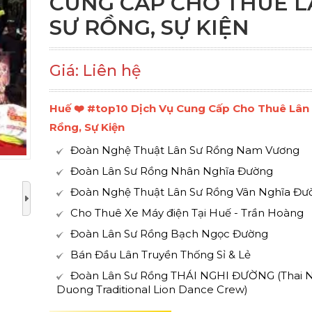
CUNG CẤP CHO THUÊ L
SƯ RỒNG, SỰ KIỆN
Giá: Liên hệ
Huế ❤️️ #top10 Dịch Vụ Cung Cấp Cho Thuê Lân
Rồng, Sự Kiện
Đoàn Nghệ Thuật Lân Sư Rồng Nam Vương
Đoàn Lân Sư Rồng Nhân Nghĩa Đường
Đoàn Nghệ Thuật Lân Sư Rồng Vân Nghĩa Đư
Cho Thuê Xe Máy điện Tại Huế - Trần Hoàng
Đoàn Lân Sư Rồng Bạch Ngọc Đường
Bán Đầu Lân Truyền Thống Sỉ & Lẻ
Đoàn Lân Sư Rồng THÁI NGHI ĐƯỜNG (Thai N
Duong Traditional Lion Dance Crew)