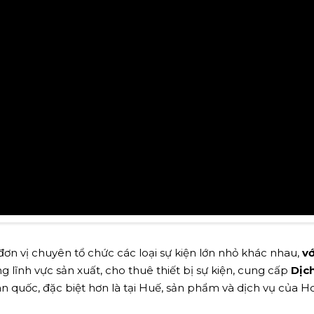
ơn vị chuyên tổ chức các loại sự kiện lớn nhỏ khác nhau,
vớ
g lĩnh vực sản xuất, cho thuê thiết bị sự kiện, cung cấp
Dịc
n quốc, đặc biệt hơn là tại Huế, sản phẩm và dịch vụ của 