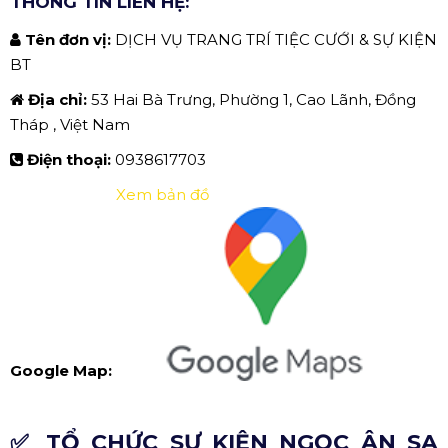
THÔNG TIN LIÊN HỆ:
Tên đơn vị:
DỊCH VỤ TRANG TRÍ TIỆC CƯỚI & SỰ KIỆN
BT
Địa chỉ:
53 Hai Bà Trưng, Phường 1, Cao Lãnh, Đồng
Tháp , Việt Nam
Điện thoại:
0938617703
Xem bản đồ
Google Map:
✅ TỔ CHỨC SỰ KIỆN NGỌC ÂN SA