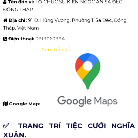
Tên đơn vị:
TỔ CHỨC SỰ KIỆN NGỌC ÂN SA ĐÉC
ĐỒNG THÁP
Địa chỉ:
91 Đ. Hùng Vương, Phường 1, Sa Đéc, Đồng
Tháp, Việt Nam
Điện thoại:
0919060994
Xem bản đồ
Google Map:
✅ TRANG TRÍ TIỆC CƯỚI NGHĨA
XUÂN.