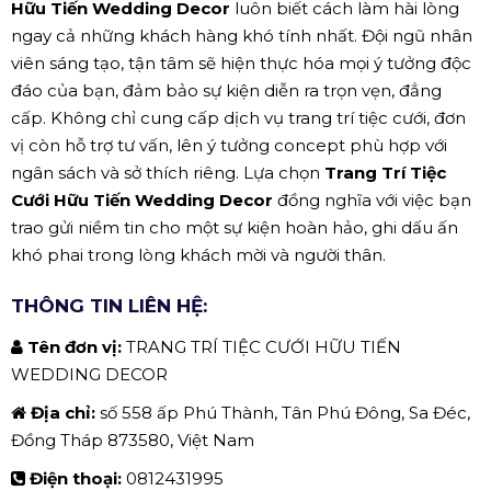
Hữu Tiến Wedding Decor
luôn biết cách làm hài lòng
ngay cả những khách hàng khó tính nhất. Đội ngũ nhân
viên sáng tạo, tận tâm sẽ hiện thực hóa mọi ý tưởng độc
đáo của bạn, đảm bảo sự kiện diễn ra trọn vẹn, đẳng
cấp. Không chỉ cung cấp dịch vụ trang trí tiệc cưới, đơn
vị còn hỗ trợ tư vấn, lên ý tưởng concept phù hợp với
ngân sách và sở thích riêng. Lựa chọn
Trang Trí Tiệc
Cưới Hữu Tiến Wedding Decor
đồng nghĩa với việc bạn
trao gửi niềm tin cho một sự kiện hoàn hảo, ghi dấu ấn
khó phai trong lòng khách mời và người thân.
THÔNG TIN LIÊN HỆ:
Tên đơn vị:
TRANG TRÍ TIỆC CƯỚI HỮU TIẾN
WEDDING DECOR
Địa chỉ:
số 558 ấp Phú Thành, Tân Phú Đông, Sa Đéc,
Đồng Tháp 873580, Việt Nam
Điện thoại:
0812431995