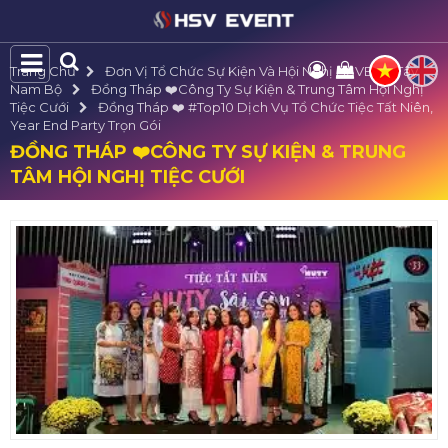
Trang Chủ
Đơn Vị Tổ Chức Sự Kiện Và Hội Nghị HSVE Tại Tây
Nam Bộ
Đồng Tháp ❤️️Công Ty Sự Kiện & Trung Tâm Hội Nghị
Tiệc Cưới
Đồng Tháp ❤️️ #top10 Dịch Vụ Tổ Chức Tiệc Tất Niên,
Year End Party Trọn Gói
ĐỒNG THÁP ❤️️CÔNG TY SỰ KIỆN & TRUNG
TÂM HỘI NGHỊ TIỆC CƯỚI