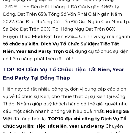
12,62%. Tính Đến Hết Tháng 11 Đã Giải Ngân 3.869 Tỷ
Đồng, Đạt Trên 65% Tổng Số Vốn Phải Giải Ngân Năm
2022. Các Địa Phương Có Tiến Độ Giải Ngân Cao Như: Tp.
Sa Đéc Đạt Trên 90%, Tp. Hồng Ngự Đạt Trên 86%,
Huyện Tháp Mười Đạt Trên 82%.... Chính vì vậy mà ngành
tổ chức sự kiện, Dịch Vụ Tổ Chức Sự Kiện: Tiệc Tất
Niên, Year End Party Trọn Gói
, dụng cụ tổ chức sự kiện
có tiềm năng phát triển rất tốt !
TOP 10+ Dịch Vụ Tổ Chức: Tiệc Tất Niên, Year
End Party Tại Đồng Tháp
Hiện nay có rất nhiều công ty, đơn vị cung cấp các dịch
vụ về tổ chức sự kiện, cho thuê thiết bị sự kiện tại Đồng
Tháp. Nhằm giúp quý khách hàng có thể giải quyết nhu
cầu một cách nhanh chóng và hiệu quả nhất,
Hoàng Sa
Việt
đã tổng hợp lại
TOP10 địa chỉ công ty Dịch Vụ Tổ
Chức Sự Kiện: Tiệc Tất Niên, Year End Party
Chuyên