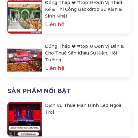
Đồng Tháp ❤️️ #top10 Đơn Vị Thiết
Kế & Thi Công Backdrop Sự Kiện &
Sinh Nhật
Liên hệ
Đồng Tháp ❤️️ #top10 Đơn Vị Bán &
Cho Thuê Sân Khấu Sự Kiện, Hội
Trường
Liên hệ
SẢN PHẨM NỔI BẬT
Dịch Vụ Thuê Màn Hình Led Ngoài
Trời