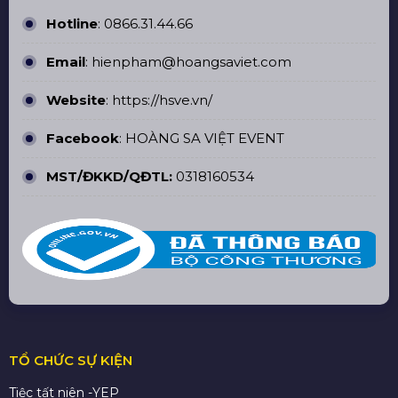
Hotline
:
0866.31.44.66
Email
: hienpham@hoangsaviet.com
Website
:
https://hsve.vn/
Facebook
:
HOÀNG SA VIỆT EVENT
MST/ĐKKD/QĐTL:
0318160534
TỔ CHỨC SỰ KIỆN
Tiệc tất niên -YEP