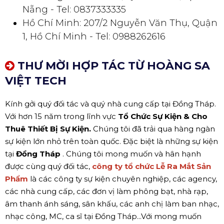
Nẵng - Tel: 0837333335
Hồ Chí Minh: 207/2 Nguyễn Văn Thụ, Quận
1, Hồ Chí Minh - Tel: 0988262616
THƯ MỜI HỢP TÁC TỪ HOÀNG SA
VIỆT TECH
Kính gởi quý đối tác và quý nhà cung cấp tại Đồng Tháp.
Với hơn 15 năm trong lĩnh vực
Tổ Chức Sự Kiện & Cho
Thuê Thiết Bị Sự Kiện.
Chúng tôi đã trải qua hàng ngàn
sự kiện lớn nhỏ trên toàn quốc. Đặc biệt là những sự kiện
tại
Đồng Tháp
. Chúng tôi mong muốn và hân hạnh
được cùng quý đối tác,
công ty tổ chức Lễ Ra Mắt Sản
Phẩm
là các công ty sự kiện chuyên nghiệp, các agency,
các nhà cung cấp, các đơn vị làm phông bạt, nhà rạp,
âm thanh ánh sáng, sân khấu, các anh chị làm ban nhạc,
nhạc công, MC, ca sĩ tại Đồng Tháp...Với mong muốn