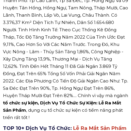
Thành Phố: Tp Cao Lãnh, Tp Sa Đéc, Tp. Hồng Ngự Và 09
Huyện: Tân Hồng, Hồng Ngự, Tam Nông, Tháp Mười, Cao
Lãnh, Thanh Bình, Lấp Vò, Lai Vung, Châu Thành. Có
3.376,37 Km² Diện Tích Tự Nhiên, Dân Số 1.654.680
Người. Tình Hình Kinh Tế: Theo Cục Thống Kê Đồng
Tháp, Tốc Độ Tăng Trưởng Năm 2022 Của Tỉnh Ước Đạt
9,11%, Cao Hơn So Với Các Năm Trước. Trong Đó, Khu
Vực Nông - Lâm - Thủy Sản Tăng 1,86%, Công Nghiệp -
Xây Dựng Tăng 13,9%, Thương Mại - Dịch Vụ Tăng
12,62%. Tính Đến Hết Tháng 11 Đã Giải Ngân 3.869 Tỷ
Đồng, Đạt Trên 65% Tổng Số Vốn Phải Giải Ngân Năm
2022. Các Địa Phương Có Tiến Độ Giải Ngân Cao Như: Tp.
Sa Đéc Đạt Trên 90%, Tp. Hồng Ngự Đạt Trên 86%,
Huyện Tháp Mười Đạt Trên 82%.... Chính vì vậy mà ngành
tổ chức sự kiện, Dịch Vụ Tổ Chức Sự Kiện: Lễ Ra Mắt
Sản Phẩm
, dụng cụ tổ chức sự kiện có tiềm năng phát
triển rất tốt !
TOP 10+ Dịch Vụ Tổ Chức:
Lễ Ra Mắt Sản Phẩm