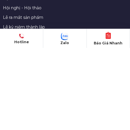
Hội nghị - Hội thảo
Lễ ra mắt sản phẩm
Lễ kỷ niệm thành lập
Khởi công - Động thổ
Hotline
Zalo
Báo Giá Nhanh
Khai trương - Khánh thành
CHO THUÊ THIẾT BỊ
Màn hình LED
Nhà bạt sự kiện
Bàn ghế sự kiện
Sân khấu di dộng
Gian hàng triển lãm
Âm thanh - Ánh sáng