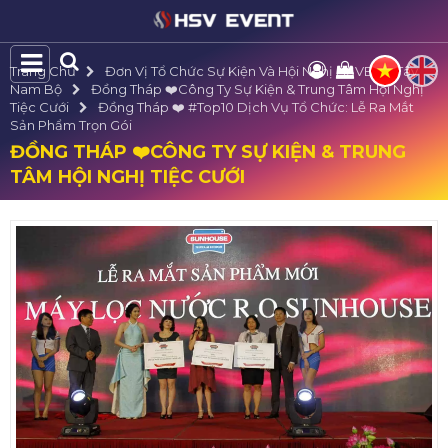
Trang Chủ
Đơn Vị Tổ Chức Sự Kiện Và Hội Nghị HSVE Tại Tây
Nam Bộ
Đồng Tháp ❤️️Công Ty Sự Kiện & Trung Tâm Hội Nghị
Tiệc Cưới
Đồng Tháp ❤️️ #top10 Dịch Vụ Tổ Chức: Lễ Ra Mắt
Sản Phẩm Trọn Gói
ĐỒNG THÁP ❤️️CÔNG TY SỰ KIỆN & TRUNG
TÂM HỘI NGHỊ TIỆC CƯỚI