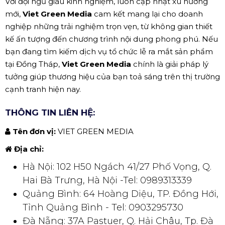
Với đội ngũ giàu kinh nghiệm, luôn cập nhật xu hướng
mới,
Viet Green Media
cam kết mang lại cho doanh
nghiệp những trải nghiệm trọn vẹn, từ không gian thiết
kế ấn tượng đến chương trình nội dung phong phú. Nếu
bạn đang tìm kiếm dịch vụ tổ chức lễ ra mắt sản phẩm
tại Đồng Tháp,
Viet Green Media
chính là giải pháp lý
tưởng giúp thương hiệu của bạn toả sáng trên thị trường
cạnh tranh hiện nay.
THÔNG TIN LIÊN HỆ:
Tên đơn vị:
VIET GREEN MEDIA
Địa chỉ:
Hà Nội: 102 H50 Ngách 41/27 Phố Vọng, Q.
Hai Bà Trưng, Hà Nội -Tel: 0989313339
Quảng Bình: 64 Hoàng Diệu, TP. Đồng Hới,
Tỉnh Quảng Bình - Tel: 0903295730
Đà Nẵng: 37A Pastuer, Q. Hải Châu, Tp. Đà