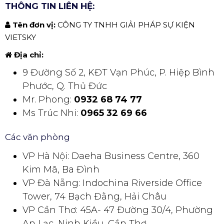
THÔNG TIN LIÊN HỆ:
Tên đơn vị:
CÔNG TY TNHH GIẢI PHÁP SỰ KIỆN
VIETSKY
Địa chỉ:
9 Đường Số 2, KĐT Vạn Phúc, P. Hiệp Bình
Phước, Q. Thủ Đức
Mr. Phong:
0932 68 74 77
Ms Trúc Nhi:
0965 32 69 66
Các văn phòng
VP Hà Nội: Daeha Business Centre, 360
Kim Mã, Ba Đình
VP Đà Nẵng: Indochina Riverside Office
Tower, 74 Bạch Đằng, Hải Châu
VP Cần Thơ: 45A- 47 Đường 30/4, Phường
An Lạc, Ninh Kiều, Cần Thơ