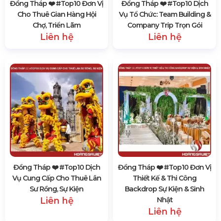
Đồng Tháp ❤️️ #top10 Đơn Vị
Đồng Tháp ❤️️ #top10 Dịch
Cho Thuê Gian Hàng Hội
Vụ Tổ Chức: Team Building &
Chợ, Triển Lãm
Company Trip Trọn Gói
Liên hệ
Liên hệ
Đồng Tháp ❤️️ #top10 Dịch
Đồng Tháp ❤️️ #top10 Đơn Vị
Vụ Cung Cấp Cho Thuê Lân
Thiết Kế & Thi Công
Sư Rồng, Sự Kiện
Backdrop Sự Kiện & Sinh
Liên hệ
Nhật
Liên hệ