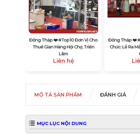
ơn Vị Bán
Kiện, Hội
Đồng Tháp ❤️️ #top10 Đơn Vị Cho
Đồng Tháp ❤️️ 
Thuê Gian Hàng Hội Chợ, Triển
Chức: Lễ Ra M
Lãm
Liên hệ
Li
MÔ TẢ SẢN PHẨM
ĐÁNH GIÁ
MỤC LỤC NỘI DUNG