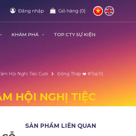
Đăng nhập
Giỏ hàng (0)
KHÁM PHÁ
TOP CTY SỰ KIỆN
Tâm Hội Nghị Tiệc Cưới
Đồng Tháp ❤️️ #top10
M HỘI NGHỊ TIỆC
SẢN PHẨM LIÊN QUAN