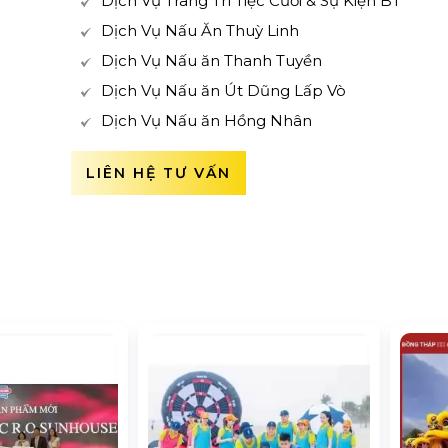
Dịch Vụ Trang Trí Tiệc Cưới & Sự Kiện BT
Dịch Vụ Nấu Ăn Thuỳ Linh
Dịch Vụ Nấu ăn Thanh Tuyền
Dịch Vụ Nấu ăn Út Dũng Lấp Vò
Dịch Vụ Nấu ăn Hồng Nhân
LIÊN HỆ TƯ VẤN