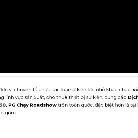
ơn vị chuyên tổ chức các loại sự kiện lớn nhỏ khác nhau,
vớ
g lĩnh vực sản xuất, cho thuê thiết bị sự kiện, cung cấp
Dịc
1m60, PG Chạy Roadshow
trên toàn quốc, đặc biệt hơn là tạ
ao gồm: