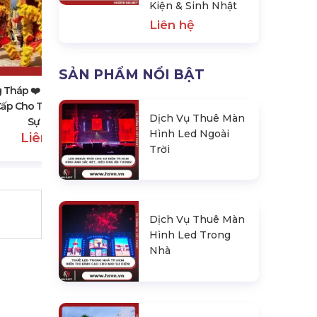
Kiện & Sinh Nhật
Liên hệ
Đồng Tháp ❤️️ #top10 Đơn Vị
Thiết Kế & Thi Công Backdrop Sự
Kiện & Sinh Nhật
SẢN PHẨM NỔI BẬT
Liên hệ
Tháp ❤️️ #top10 Dịch Vụ
ấp Cho Thuê Lân Sư Rồng,
Dịch Vụ Thuê Màn
Sự Kiện
Hình Led Ngoài
Liên hệ
Trời
Dịch Vụ Thuê Màn
Hình Led Trong
Nhà