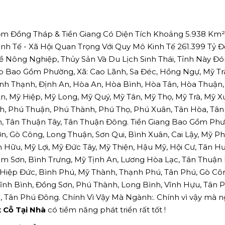
ồm Đồng Tháp & Tiền Giang Có Diện Tích Khoảng 5.938 Km
inh Tế - Xã Hội Quan Trọng Với Quy Mô Kinh Tế 261.399 Tỷ 
Nông Nghiệp, Thủy Sản Và Du Lịch Sinh Thái, Tỉnh Này Đó
p Bao Gồm Phường, Xã: Cao Lãnh, Sa Đéc, Hồng Ngự, Mỹ Tr
ình Thạnh, Định An, Hòa An, Hòa Bình, Hòa Tân, Hòa Thuận
, Mỹ Hiệp, Mỹ Long, Mỹ Quý, Mỹ Tân, Mỹ Thọ, Mỹ Trà, Mỹ X
h, Phú Thuận, Phú Thành, Phú Thọ, Phú Xuân, Tân Hòa, Tân 
, Tân Thuận Tây, Tân Thuận Đông. Tiền Giang Bao Gồm Phư
n, Gò Công, Long Thuận, Sơn Qui, Bình Xuân, Cai Lậy, Mỹ P
 Hữu, Mỹ Lợi, Mỹ Đức Tây, Mỹ Thiện, Hậu Mỹ, Hội Cư, Tân H
m Sơn, Bình Trưng, Mỹ Tịnh An, Lương Hòa Lạc, Tân Thuận 
, Hiệp Đức, Bình Phú, Mỹ Thành, Thạnh Phú, Tân Phú, Gò Cô
Vĩnh Bình, Đồng Sơn, Phú Thành, Long Bình, Vĩnh Hựu, Tân P
, Tân Phú Đông. Chính Vì Vậy Mà Ngành:. Chính vì vậy mà 
t Cỗ Tại Nhà
có tiềm năng phát triển rất tốt !