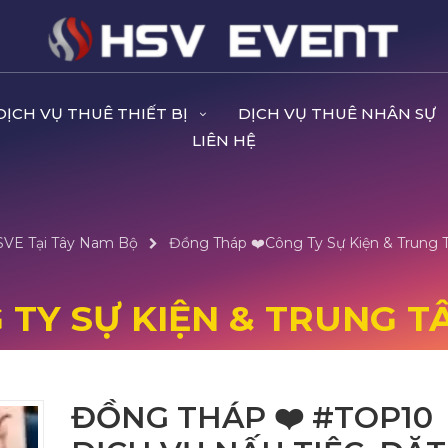
DỊCH VỤ THUÊ THIẾT BỊ
DỊCH VỤ THUÊ NHÂN SỰ
LIÊN HỆ
HSVE Tại Tây Nam Bộ
Đồng Tháp ❤️️Công Ty Sự Kiện & Trung 
 TY SỰ KIỆN & TRUNG TÂ
ĐỒNG THÁP ❤️️ #TOP10