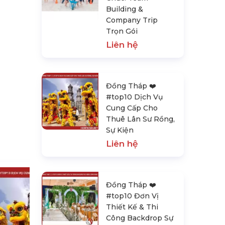
Building &
Company Trip
Trọn Gói
Liên hệ
Đồng Tháp ❤️️
#top10 Dịch Vụ
Cung Cấp Cho
Thuê Lân Sư Rồng,
Sự Kiện
Liên hệ
Đồng Tháp ❤️️
#top10 Đơn Vị
Thiết Kế & Thi
Công Backdrop Sự