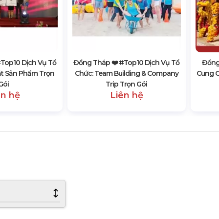
#top10 Dịch Vụ Tổ
Đồng Tháp ❤️️ #top10 Dịch Vụ Tổ
Đồng 
ắt Sản Phẩm Trọn
Chức: Team Building & Company
Cung C
Gói
Trip Trọn Gói
ên hệ
Liên hệ