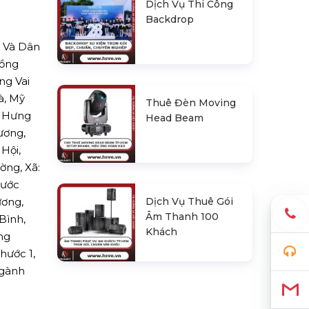
Dịch Vụ Thi Công
Backdrop
² Và Dân
Đồng
ng Vai
à, Mỹ
Thuê Đèn Moving
, Hưng
Head Beam
ương,
Hội,
ờng, Xã:
hước
Dịch Vụ Thuê Gói
ương,
Âm Thanh 100
Bình,
Khách
ng
hước 1,
ngành