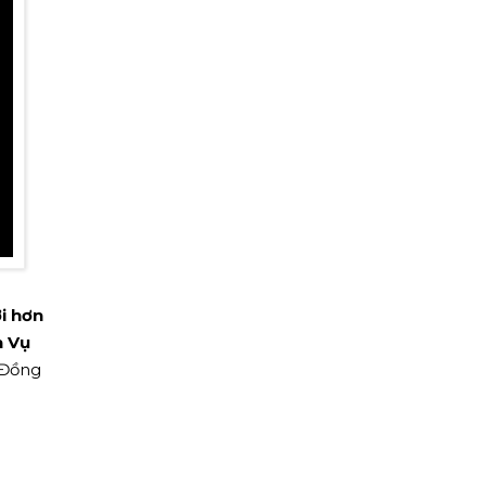
i hơn
h Vụ
i Đồng