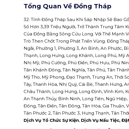
Tổng Quan Về Đồng Tháp
32. Tỉnh Đồng Tháp Sau Khi Sáp Nhập Sẽ Bao G
Số Hơn 3,39 Triệu Người, Trở Thành Trung Tâm K
Của Đồng Bằng Sông Cửu Long. Với Thế Mạnh Về 
Trò Then Chốt Trong Phát Triển Vùng. Đồng Thá
Ngãi, Phường 1, Phường 3, An Bình, An Phước, B
Thạnh, Long Hưng, Long Khánh, Long Phú, Mỹ An
Nhị Mỹ, Phú Cường, Phú Điền, Phú Hựu, Phú Nin
Tân Khánh Đông, Tân Nghĩa, Tân Phú, Tân Thành
Mỹ Tho, Mỹ Phong, Đạo Thạnh, Trung An, Thới Sơ
Tây, Thanh Hòa, Nhị Quý, Cái Bè, Thanh Hưng, An
Châu Thành, Long Hưng, Long Định, Vĩnh Kim, Ki
An Thạnh Thủy, Bình Ninh, Long Tiên, Ngũ Hiệp
Đông, Tân Điền, Tân Đông, Tân Hòa, Gia Thuận, 
Tân Phước 2, Tân Phước 3, Hưng Thạnh, Tân Thới
Dịch Vụ Tổ Chức Sự Kiện
,
Dịch Vụ Nấu Tiệc, Đặ