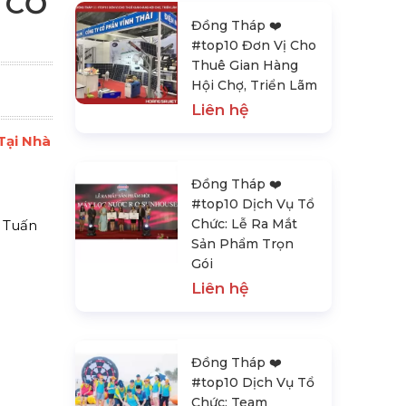
 CỖ
Đồng Tháp ❤️️
#top10 Đơn Vị Cho
Thuê Gian Hàng
Hội Chợ, Triển Lãm
Liên hệ
Tại Nhà
Đồng Tháp ❤️️
#top10 Dịch Vụ Tổ
Chức: Lễ Ra Mắt
a Tuấn
Sản Phẩm Trọn
Gói
Liên hệ
Đồng Tháp ❤️️
#top10 Dịch Vụ Tổ
Chức: Team