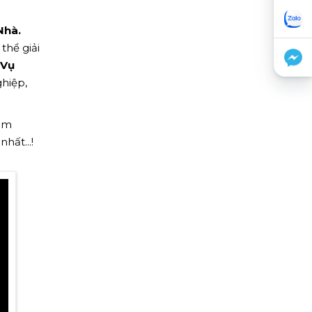
Nhà.
thể giải
 Vụ
hiệp,
hêm
hất...!