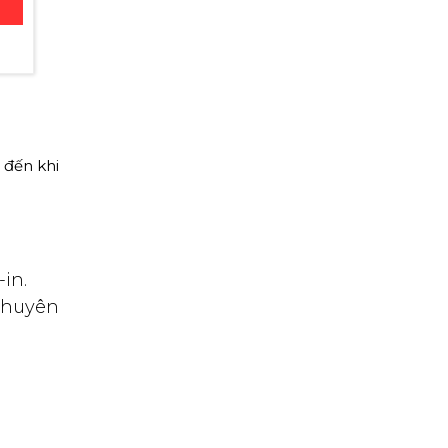
 đến khi
in.
chuyên