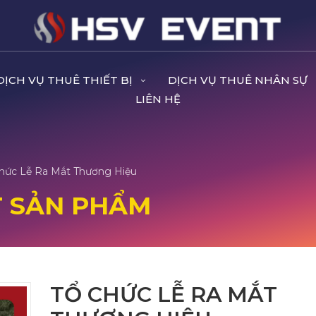
DỊCH VỤ THUÊ THIẾT BỊ
DỊCH VỤ THUÊ NHÂN SỰ
LIÊN HỆ
hức Lễ Ra Mắt Thương Hiệu
T SẢN PHẨM
TỔ CHỨC LỄ RA MẮT