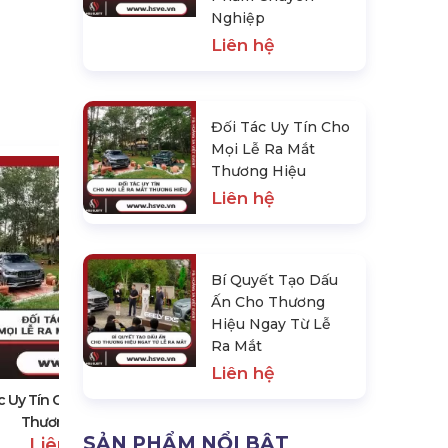
Nghiệp
Liên hệ
Đối Tác Uy Tín Cho
Mọi Lễ Ra Mắt
Thương Hiệu
Liên hệ
Bí Quyết Tạo Dấu
Ấn Cho Thương
Hiệu Ngay Từ Lễ
Bí Quyết Tạo Dấu Ấn Cho Thương
Ra Mắt
Hiệu Ngay Từ Lễ Ra Mắt
Liên hệ
Liên hệ
c Uy Tín Cho Mọi Lễ Ra Mắt
Thương Hiệu
SẢN PHẨM NỔI BẬT
Liên hệ