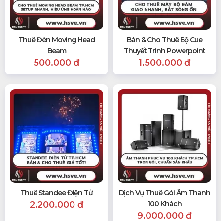
Thuê Đèn Moving Head
Bán & Cho Thuê Bộ Cue
Beam
Thuyết Trình Powerpoint
500.000 đ
1.500.000 đ
Thuê Standee Điện Tử
Dịch Vụ Thuê Gói Âm Thanh
2.200.000 đ
100 Khách
9.000.000 đ