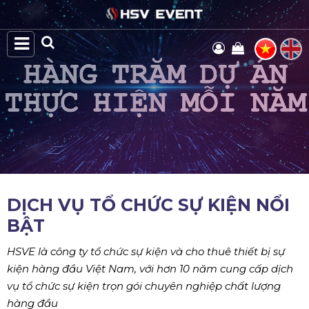
DỊCH VỤ TỔ CHỨC SỰ KIỆN NỔI
BẬT
HSVE là công ty tổ chức sự kiện và cho thuê thiết bị sự
kiện hàng đầu Việt Nam, với hơn 10 năm cung cấp dịch
vụ tổ chức sự kiện trọn gói chuyên nghiệp chất lượng
hàng đầu