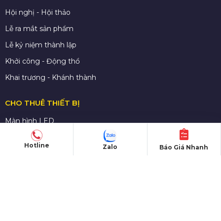
Hội nghị - Hội thảo
Lễ ra mắt sản phẩm
Lễ kỷ niệm thành lập
Khởi công - Động thổ
Khai trương - Khánh thành
CHO THUÊ THIẾT BỊ
Màn hình LED
Nhà bạt sự kiện
Hotline
Zalo
Báo Giá Nhanh
Bàn ghế sự kiện
Sân khấu di dộng
Gian hàng triển lãm
Âm thanh - Ánh sáng