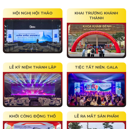
HỘI NGHỊ HỘI THẢO
KHAI TRƯƠNG KHÁNH
THÀNH
LỄ KỶ NIỆM THÀNH LẬP
TIỆC TẤT NIÊN. GALA
KHỞI CÔNG ĐỘNG THỔ
LỄ RA MẮT SẢN PHẨM