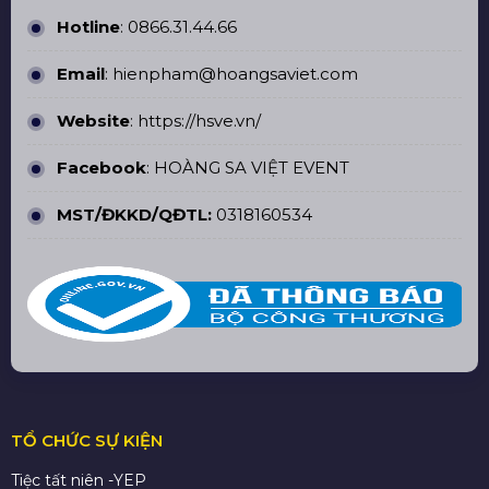
Hotline
:
0866.31.44.66
Email
: hienpham@hoangsaviet.com
Website
:
https://hsve.vn/
Facebook
:
HOÀNG SA VIỆT EVENT
MST/ĐKKD/QĐTL:
0318160534
TỔ CHỨC SỰ KIỆN
Tiệc tất niên -YEP