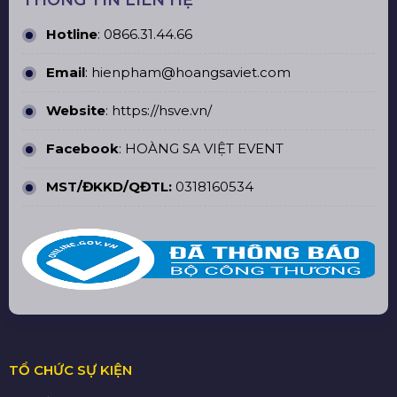
THÔNG TIN LIÊN HỆ
Hotline
:
0866.31.44.66
Email
: hienpham@hoangsaviet.com
Website
:
https://hsve.vn/
Facebook
:
HOÀNG SA VIỆT EVENT
MST/ĐKKD/QĐTL:
0318160534
TỔ CHỨC SỰ KIỆN