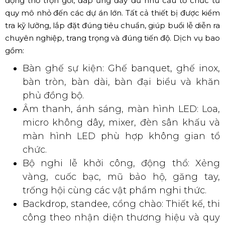
động thổ trọn gói, đáp ứng đầy đủ nhu cầu tổ chức từ
quy mô nhỏ đến các dự án lớn. Tất cả thiết bị được kiểm
tra kỹ lưỡng, lắp đặt đúng tiêu chuẩn, giúp buổi lễ diễn ra
chuyên nghiệp, trang trọng và đúng tiến độ. Dịch vụ bao
gồm:
Bàn ghế sự kiện: Ghế banquet, ghế inox,
bàn tròn, bàn dài, bàn đại biểu và khăn
phủ đồng bộ.
Âm thanh, ánh sáng, màn hình LED: Loa,
micro không dây, mixer, đèn sân khấu và
màn hình LED phù hợp không gian tổ
chức.
Bộ nghi lễ khởi công, động thổ: Xẻng
vàng, cuốc bạc, mũ bảo hộ, găng tay,
trống hội cùng các vật phẩm nghi thức.
Backdrop, standee, cổng chào: Thiết kế, thi
công theo nhận diện thương hiệu và quy