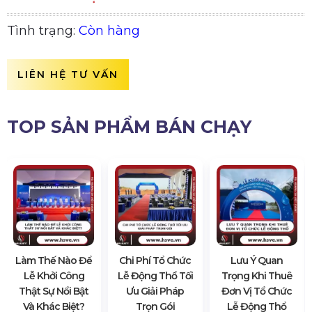
Tình trạng:
Còn hàng
LIÊN HỆ TƯ VẤN
TOP SẢN PHẨM BÁN CHẠY
Làm Thế Nào Để
Chi Phí Tổ Chức
Lưu Ý Quan
Lễ Khởi Công
Lễ Động Thổ Tối
Trọng Khi Thuê
Thật Sự Nổi Bật
Ưu Giải Pháp
Đơn Vị Tổ Chức
Và Khác Biệt?
Trọn Gói
Lễ Động Thổ