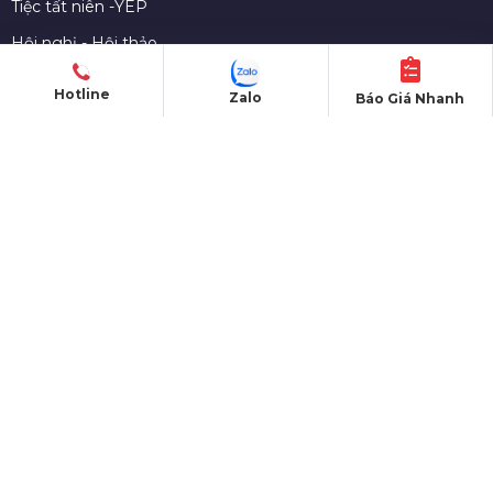
Tiệc tất niên -YEP
Hội nghị - Hội thảo
Lễ ra mắt sản phẩm
Hotline
Zalo
Báo Giá Nhanh
Lễ kỷ niệm thành lập
Khởi công - Động thổ
Khai trương - Khánh thành
CHO THUÊ THIẾT BỊ
Màn hình LED
Nhà bạt sự kiện
Bàn ghế sự kiện
Sân khấu di dộng
Gian hàng triển lãm
Âm thanh - Ánh sáng