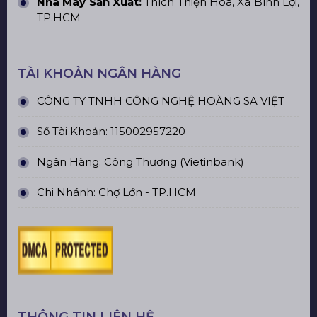
Nhà Máy Sản Xuất:
Thích Thiện Hòa, Xã Bình Lợi,
TP.HCM
TÀI KHOẢN NGÂN HÀNG
CÔNG TY TNHH CÔNG NGHỆ HOÀNG SA VIỆT
Số Tài Khoản: 115002957220
Ngân Hàng: Công Thương (Vietinbank)
Chi Nhánh: Chợ Lớn - TP.HCM