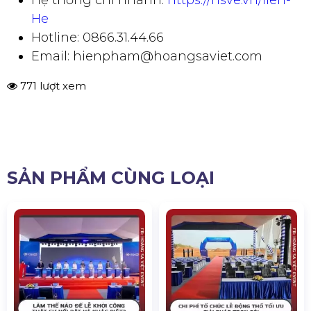
Hệ thống chi nhánh:
https://hsve.vn/lien-
He
Hotline: 0866.31.44.66
Email: hienpham@hoangsaviet.com
771 lượt xem
SẢN PHẨM CÙNG LOẠI