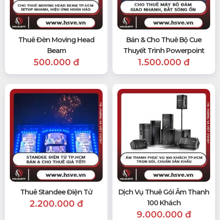
Thuê Đèn Moving Head
Bán & Cho Thuê Bộ Cue
Beam
Thuyết Trình Powerpoint
500.000 đ
1.500.000 đ
Thuê Standee Điện Tử
Dịch Vụ Thuê Gói Âm Thanh
2.200.000 đ
100 Khách
9.000.000 đ