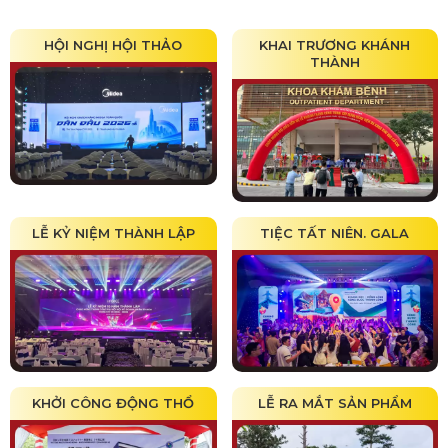
HỘI NGHỊ HỘI THẢO
KHAI TRƯƠNG KHÁNH
THÀNH
LỄ KỶ NIỆM THÀNH LẬP
TIỆC TẤT NIÊN. GALA
KHỞI CÔNG ĐỘNG THỔ
LỄ RA MẮT SẢN PHẨM