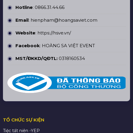
Hotline
:
0866.31.44.66
Email
: hienpham@hoangsaviet.com
Website
:
https://hsve.vn/
Facebook
:
HOÀNG SA VIỆT EVENT
MST/ĐKKD/QĐTL:
0318160534
TỔ CHỨC SỰ KIỆN
Tiệc tất niên -YEP