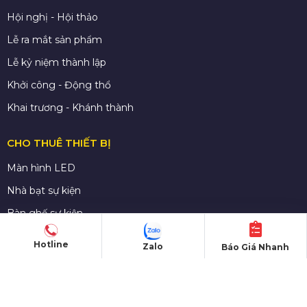
Hội nghị - Hội thảo
Lễ ra mắt sản phẩm
Lễ kỷ niệm thành lập
Khởi công - Động thổ
Khai trương - Khánh thành
CHO THUÊ THIẾT BỊ
Màn hình LED
Nhà bạt sự kiện
Bàn ghế sự kiện
Sân khấu di dộng
Hotline
Zalo
Báo Giá Nhanh
Gian hàng triển lãm
Âm thanh - Ánh sáng