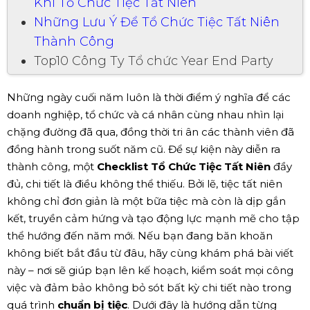
Khi Tổ Chức Tiệc Tất Niên
Những Lưu Ý Để Tổ Chức Tiệc Tất Niên
Thành Công
Top10 Công Ty Tổ chức Year End Party
Những ngày cuối năm luôn là thời điểm ý nghĩa để các
doanh nghiệp, tổ chức và cá nhân cùng nhau nhìn lại
chặng đường đã qua, đồng thời tri ân các thành viên đã
đồng hành trong suốt năm cũ. Để sự kiện này diễn ra
thành công, một
Checklist Tổ Chức Tiệc Tất Niên
đầy
đủ, chi tiết là điều không thể thiếu. Bởi lẽ, tiệc tất niên
không chỉ đơn giản là một bữa tiệc mà còn là dịp gắn
kết, truyền cảm hứng và tạo động lực mạnh mẽ cho tập
thể hướng đến năm mới. Nếu bạn đang băn khoăn
không biết bắt đầu từ đâu, hãy cùng khám phá bài viết
này – nơi sẽ giúp bạn lên kế hoạch, kiểm soát mọi công
việc và đảm bảo không bỏ sót bất kỳ chi tiết nào trong
quá trình
chuẩn bị tiệc
. Dưới đây là hướng dẫn từng