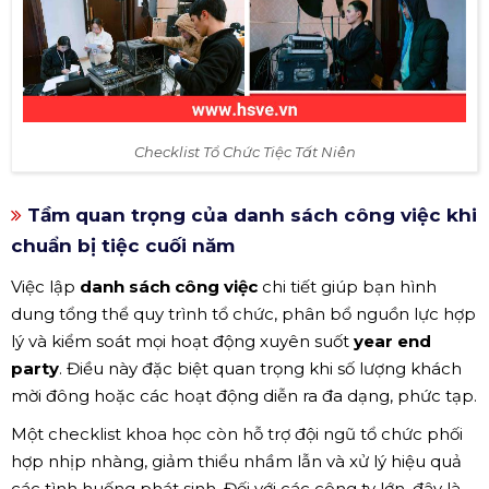
Checklist Tổ Chức Tiệc Tất Niên
Tầm quan trọng của danh sách công việc khi
chuẩn bị tiệc cuối năm
Việc lập
danh sách công việc
chi tiết giúp bạn hình
dung tổng thể quy trình tổ chức, phân bổ nguồn lực hợp
lý và kiểm soát mọi hoạt động xuyên suốt
year end
party
. Điều này đặc biệt quan trọng khi số lượng khách
mời đông hoặc các hoạt động diễn ra đa dạng, phức tạp.
Một checklist khoa học còn hỗ trợ đội ngũ tổ chức phối
hợp nhịp nhàng, giảm thiểu nhầm lẫn và xử lý hiệu quả
các tình huống phát sinh. Đối với các công ty lớn, đây là