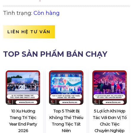
Tình trạng:
Còn hàng
LIÊN HỆ TƯ VẤN
TOP SẢN PHẨM BÁN CHẠY
10 Xu Hướng
Top 5 Thiêt Bị
5 Lợi Ích Khi Hợp
Trang Trí Tiệc
Không Thể Thiếu
Tác Với Đơn Vị Tổ
Year End Party
Trong Tiệc Tất
Chức Tiệc
2026
Niên
Chuyên Nghiệp