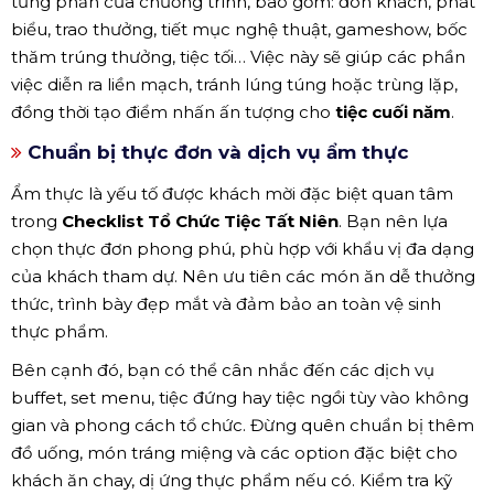
từng phần của chương trình, bao gồm: đón khách, phát
biểu, trao thưởng, tiết mục nghệ thuật, gameshow, bốc
thăm trúng thưởng, tiệc tối… Việc này sẽ giúp các phần
việc diễn ra liền mạch, tránh lúng túng hoặc trùng lặp,
đồng thời tạo điểm nhấn ấn tượng cho
tiệc cuối năm
.
Chuẩn bị thực đơn và dịch vụ ẩm thực
Ẩm thực là yếu tố được khách mời đặc biệt quan tâm
trong
Checklist Tổ Chức Tiệc Tất Niên
. Bạn nên lựa
chọn thực đơn phong phú, phù hợp với khẩu vị đa dạng
của khách tham dự. Nên ưu tiên các món ăn dễ thưởng
thức, trình bày đẹp mắt và đảm bảo an toàn vệ sinh
thực phẩm.
Bên cạnh đó, bạn có thể cân nhắc đến các dịch vụ
buffet, set menu, tiệc đứng hay tiệc ngồi tùy vào không
gian và phong cách tổ chức. Đừng quên chuẩn bị thêm
đồ uống, món tráng miệng và các option đặc biệt cho
khách ăn chay, dị ứng thực phẩm nếu có. Kiểm tra kỹ