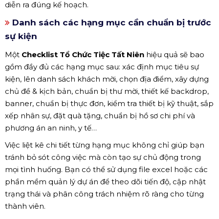
diễn ra đúng kế hoạch.
Danh sách các hạng mục cần chuẩn bị trước
sự kiện
Một
Checklist Tổ Chức Tiệc Tất Niên
hiệu quả sẽ bao
gồm đầy đủ các hạng mục sau: xác định mục tiêu sự
kiện, lên danh sách khách mời, chọn địa điểm, xây dựng
chủ đề & kịch bản, chuẩn bị thư mời, thiết kế backdrop,
banner, chuẩn bị thực đơn, kiểm tra thiết bị kỹ thuật, sắp
xếp nhân sự, đặt quà tặng, chuẩn bị hồ sơ chi phí và
phương án an ninh, y tế…
Việc liệt kê chi tiết từng hạng mục không chỉ giúp bạn
tránh bỏ sót công việc mà còn tạo sự chủ động trong
mọi tình huống. Bạn có thể sử dụng file excel hoặc các
phần mềm quản lý dự án để theo dõi tiến độ, cập nhật
trạng thái và phân công trách nhiệm rõ ràng cho từng
thành viên.