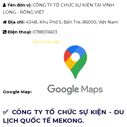
Tên đơn vị:
CÔNG TY TỔ CHỨC SỰ KIỆN TẠI VĨNH
LONG - RỒNG VIỆT
Địa chỉ:
434B, Khu Phố 5, Bến Tre, 86000, Việt Nam
Điện thoại:
0788316613
Xem bản đồ
Google Map:
✅ CÔNG TY TỔ CHỨC SỰ KIỆN - DU
LỊCH QUỐC TẾ MEKONG.