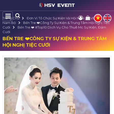
Trang Chủ
Đơn Vị Tổ Chức Sự Kiện Và Hội Nghị HSVE Tại Tây
Nam Bộ
Bến Tre ❤️️Công Ty Sự Kiện & Trung Tâm Hội Nghị Tiệc
Cưới
Bến Tre ❤️️ #top10 Dịch Vụ Cho Thuê Mc Sự Kiện, Đám
Cưới
BẾN TRE ❤️️CÔNG TY SỰ KIỆN & TRUNG TÂM
HỘI NGHỊ TIỆC CƯỚI