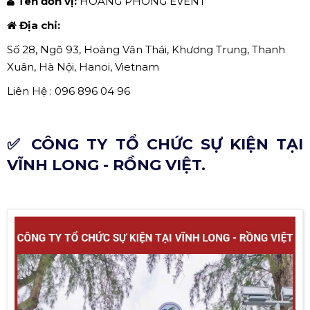
Tên đơn vị:
HOÀNG PHONG EVENT
Địa chỉ:
Số 28, Ngõ 93, Hoàng Văn Thái, Khương Trung, Thanh
Xuân, Hà Nội, Hanoi, Vietnam
Liên Hệ : 096 896 04 96
✅ CÔNG TY TỔ CHỨC SỰ KIỆN TẠI
VĨNH LONG - RỒNG VIỆT.