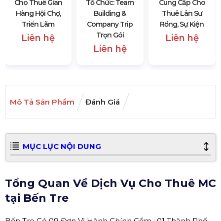
Cho Thuê Gian
Tổ Chức: Team
Cung Cấp Cho
Hàng Hội Chợ,
Building &
Thuê Lân Sư
Triển Lãm
Company Trip
Rồng, Sự Kiện
Trọn Gói
Liên hệ
Liên hệ
Liên hệ
Mô Tả Sản Phẩm
Đánh Giá
MỤC LỤC NỘI DUNG
Tổng Quan Về Dịch Vụ Cho Thuê MC
tại Bến Tre
Bến Tre Có 09 Đơn Vị Hành Chính Gồm : 01 Thành Phố: