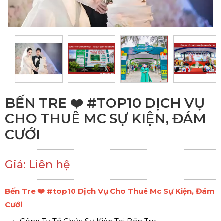
BẾN TRE ❤️️ #TOP10 DỊCH VỤ
CHO THUÊ MC SỰ KIỆN, ĐÁM
CƯỚI
Giá: Liên hệ
Bến Tre ❤️️ #top10 Dịch Vụ Cho Thuê Mc Sự Kiện, Đám
Cưới
Công Ty Tổ Chức Sự Kiện Tại Bến Tre