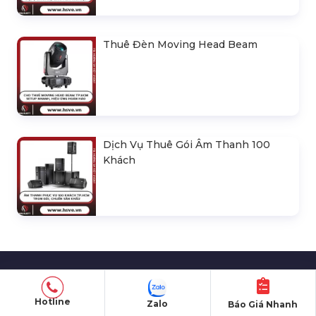
Thuê Đèn Moving Head Beam
Dịch Vụ Thuê Gói Âm Thanh 100
Khách
ĐỊA CHỈ VĂN PHÒNG
Hotline
Zalo
Báo Giá Nhanh