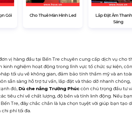
ọn Gói
Cho Thuê Màn Hình Led
Lắp Đặt Âm Thanh
Sáng
đơn vị hàng đầu tại Bến Tre chuyên cung cấp dịch vụ cho 
m kinh nghiệm hoạt động trong lĩnh vực tổ chức sự kiện, côn
áp tối ưu về không gian, đảm bảo tính thẩm mỹ và an toà
uôn sẵn sàng hỗ trợ tư vấn, lắp đặt và tháo dỡ nhanh chóng,
 cạnh đó,
Dù che nắng Trường Phúc
còn chú trọng đầu tư v
ác tiêu chí về chất lượng, độ bền và tính linh động. Nếu bạ
i Bến Tre, đây chắc chắn là lựa chọn tuyệt vời giúp bạn tạo 
chi phí tối đa.