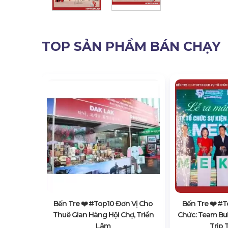
TOP SẢN PHẨM BÁN CHẠY
ch Vụ Tổ
 Hội Thảo
Bến Tre ❤️️ #top10 Đơn Vị Cho
Bến Tre ❤️️ #
Thuê Gian Hàng Hội Chợ, Triển
Chức: Team Bu
Lãm
Trip 