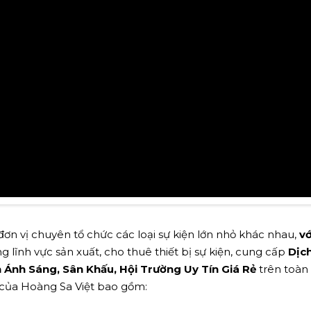
ơn vị chuyên tổ chức các loại sự kiện lớn nhỏ khác nhau,
vớ
g lĩnh vực sản xuất, cho thuê thiết bị sự kiện, cung cấp
Dịc
Ánh Sáng, Sân Khấu, Hội Trường Uy Tín Giá Rẻ
trên toàn
ụ của Hoàng Sa Việt bao gồm: