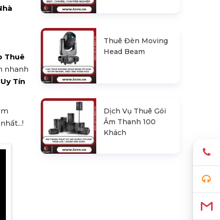
Nhà
Thuê Đèn Moving
Head Beam
o Thuê
ch nhanh
 Uy Tín
hêm
Dịch Vụ Thuê Gói
Âm Thanh 100
hất...!
Khách