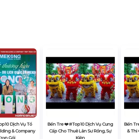
top10 Dịch Vụ Tổ
Bến Tre ❤️️ #top10 Dịch Vụ Cung
Bến Tre
ilding & Company
Cấp Cho Thuê Lân Sư Rồng, Sự
& Thi
Trọn Gói
Kiện