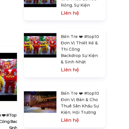
Rồng, Sự Kiện
Liên hệ
Bến Tre ❤️️ #top10
Đơn Vị Thiết Kế &
Thi Công
Backdrop Sự Kiện
& Sinh Nhật
Liên hệ
Bến Tre ❤️️ #top10
Bến Tre ❤️️ #top10 Đơn Vị Bán &
Đơn Vị Bán & Cho
Cho Thuê Sân Khấu Sự Kiện, Hội
Thuê Sân Khấu Sự
Trường
Kiện, Hội Trường
Liên hệ
 ❤️️ #top10 Đơn Vị Thiết Kế
Liên hệ
 Công Backdrop Sự Kiện &
Sinh Nhật