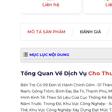
Liên hệ
Li
MÔ TẢ SẢN PHẨM
ĐÁNH GIÁ
MỤC LỤC NỘI DUNG
Tổng Quan Về Dịch Vụ
Cho Thu
Bến Tre Có 09 Đơn Vị Hành Chính Gồm : 01 Thành P
Nam, Giồng Trôm, Bình Đại, Ba Tri, Thạnh Phú,
Hình Kinh Tế: Theo Số Liệu Của Cục Thống Kê B
Năm Trước. Trong Đó, Khu Vực Công Nghiệp - Xâ
Thể, Khu Vực Công Nghiệp Xây Dựng Đạt Mức Tă