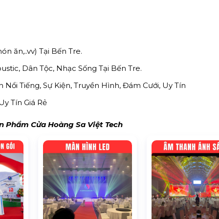
ón ăn,..vv) Tại Bến Tre.
tic, Dân Tộc, Nhạc Sống Tại Bến Tre.
Nổi Tiếng, Sự Kiện, Truyền Hình, Đám Cưới, Uy Tín
Uy Tín Giá Rẻ
 Phẩm Cửa Hoàng Sa Việt Tech