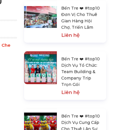
Ù
Bến Tre ❤️️ #top10
Đơn Vị Cho Thuê
Gian Hàng Hội
Chợ, Triển Lãm
Liên hệ
ù Che
Bến Tre ❤️️ #top10
Dịch Vụ Tổ Chức:
Team Building &
Company Trip
Trọn Gói
Liên hệ
Bến Tre ❤️️ #top10
Dịch Vụ Cung Cấp
Cho Thuê Lân Sư