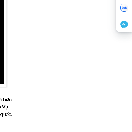
i hơn
h Vụ
 quốc,