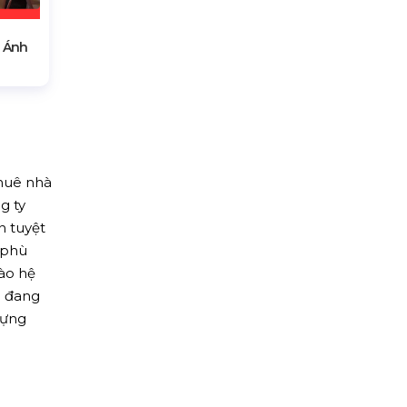
 Ánh
thuê nhà
g ty
n tuyệt
 phù
ào hệ
n đang
dựng