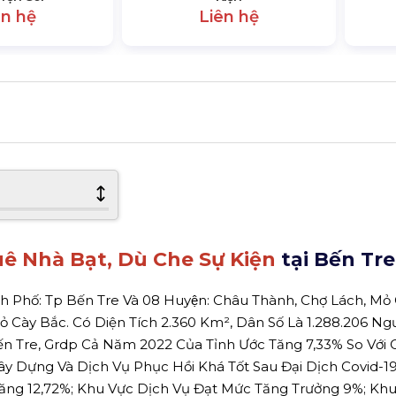
ên hệ
Liên hệ
ê Nhà Bạt, Dù Che Sự Kiện
tại Bến Tre
hố: Tp Bến Tre Và 08 Huyện: Châu Thành, Chợ Lách, Mỏ 
 Mỏ Cày Bắc. Có Diện Tích 2.360 Km², Dân Số Là 1.288.206 Ngư
ến Tre, Grdp Cả Năm 2022 Của Tỉnh Ước Tăng 7,33% So Với
y Dựng Và Dịch Vụ Phục Hồi Khá Tốt Sau Đại Dịch Covid-19
ng 12,72%; Khu Vực Dịch Vụ Đạt Mức Tăng Trưởng 9%; Kh