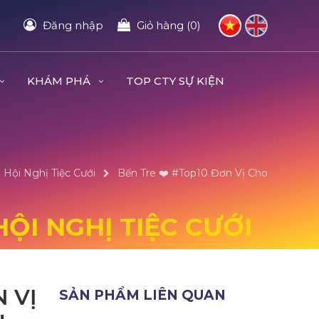
Đăng nhập
Giỏ hàng (0)
KHÁM PHÁ
TOP CTY SỰ KIỆN
 Hội Nghị Tiệc Cưới
Bến Tre ❤️️ #top10 Đơn Vị Cho
HỘI NGHỊ TIỆC CƯỚI
N VỊ
SẢN PHẨM LIÊN QUAN