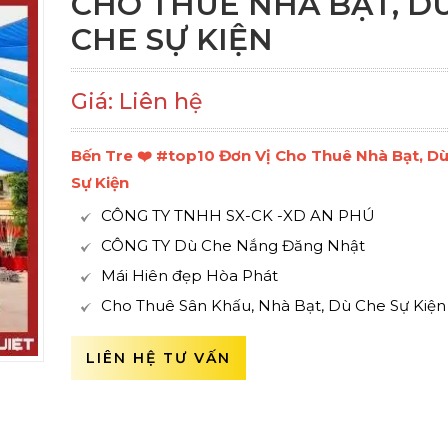
CHO THUÊ NHÀ BẠT, D
CHE SỰ KIỆN
Giá: Liên hệ
Bến Tre ❤️️ #top10 Đơn Vị Cho Thuê Nhà Bạt, D
Sự Kiện
CÔNG TY TNHH SX-CK -XD AN PHÚ
CÔNG TY Dù Che Nắng Đăng Nhật
Mái Hiên đẹp Hòa Phát
Cho Thuê Sân Khấu, Nhà Bạt, Dù Che Sự Kiện
LIÊN HỆ TƯ VẤN