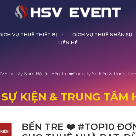
DỊCH VỤ THUÊ THIẾT BỊ
DỊCH VỤ THUÊ NHÂN SỰ
LIÊN HỆ
HSVE Tại Tây Nam Bộ
Bến Tre ❤️️Công Ty Sự Kiện & Trung Tâm
 SỰ KIỆN & TRUNG TÂM 
BẾN TRE ❤️️ #TOP10 ĐƠ