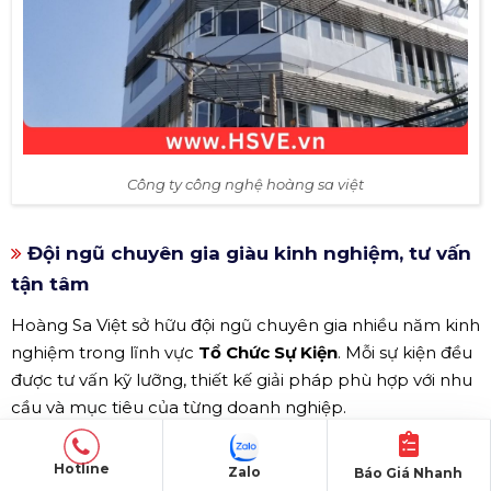
Công ty công nghệ hoàng sa việt
Đội ngũ chuyên gia giàu kinh nghiệm, tư vấn
tận tâm
Hoàng Sa Việt sở hữu đội ngũ chuyên gia nhiều năm kinh
nghiệm trong lĩnh vực
Tổ Chức Sự Kiện
. Mỗi sự kiện đều
được tư vấn kỹ lưỡng, thiết kế giải pháp phù hợp với nhu
cầu và mục tiêu của từng doanh nghiệp.
Sự tận tâm, nhiệt tình và tinh thần trách nhiệm cao giúp
Hotline
khách hàng yên tâm khi hợp tác, hạn chế tối đa các
Sai
Zalo
Báo Giá Nhanh