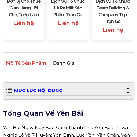
Đơn Vị Cho Thuê
Dịch Vụ Tổ Chức:
Dịch Vụ Tổ Chức:
Gian Hàng Hội
Lễ Ra Mắt Sản
Team Building &
Chợ, Triển Lãm
Phẩm Trọn Gói
Company Trip
Trọn Gói
Liên hệ
Liên hệ
Liên hệ
Mô Tả Sản Phẩm
Đánh Giá
MỤC LỤC NỘI DUNG
Tổng Quan Về Yên Bái
Yên Bái Ngày Nay Bao Gồm Thành Phố Yên Bái, Thị Xã
Nghĩa Lộ Và 7 Huyện: Yên Bình, Lục Yên, Văn Chấn, Văn