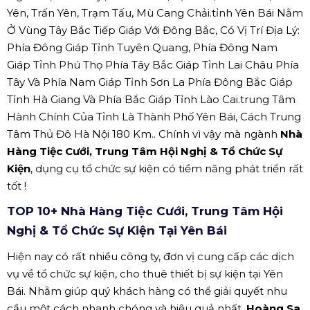
Yên, Trấn Yên, Trạm Tấu, Mù Cang Chải.tỉnh Yên Bái Nằm
Ở Vùng Tây Bắc Tiếp Giáp Với Đông Bắc, Có Vị Trí Địa Lý:
Phía Đông Giáp Tỉnh Tuyên Quang, Phía Đông Nam
Giáp Tỉnh Phú Thọ Phía Tây Bắc Giáp Tỉnh Lai Châu Phía
Tây Và Phía Nam Giáp Tỉnh Sơn La Phía Đông Bắc Giáp
Tỉnh Hà Giang Và Phía Bắc Giáp Tỉnh Lào Cai.trung Tâm
Hành Chính Của Tỉnh Là Thành Phố Yên Bái, Cách Trung
Tâm Thủ Đô Hà Nội 180 Km.. Chính vì vậy mà ngành
Nhà
Hàng Tiệc Cưới, Trung Tâm Hội Nghị & Tổ Chức Sự
Kiện
, dụng cụ tổ chức sự kiện có tiềm năng phát triển rất
tốt !
TOP 10+ Nhà Hàng Tiệc Cưới, Trung Tâm Hội
Nghị & Tổ Chức Sự Kiện Tại Yên Bái
Hiện nay có rất nhiều công ty, đơn vị cung cấp các dịch
vụ về tổ chức sự kiện, cho thuê thiết bị sự kiện tại Yên
Bái. Nhằm giúp quý khách hàng có thể giải quyết nhu
cầu một cách nhanh chóng và hiệu quả nhất,
Hoàng Sa