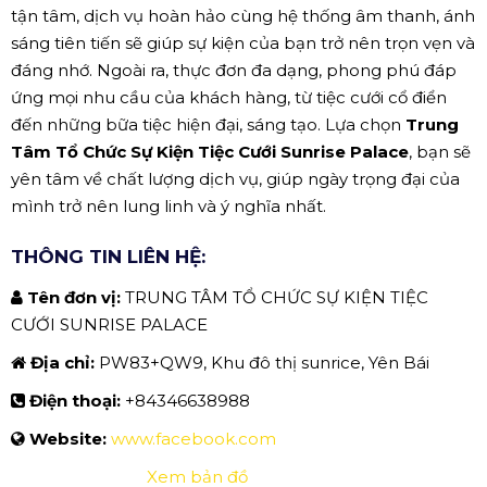
tận tâm, dịch vụ hoàn hảo cùng hệ thống âm thanh, ánh
sáng tiên tiến sẽ giúp sự kiện của bạn trở nên trọn vẹn và
đáng nhớ. Ngoài ra, thực đơn đa dạng, phong phú đáp
ứng mọi nhu cầu của khách hàng, từ tiệc cưới cổ điển
đến những bữa tiệc hiện đại, sáng tạo. Lựa chọn
Trung
Tâm Tổ Chức Sự Kiện Tiệc Cưới Sunrise Palace
, bạn sẽ
yên tâm về chất lượng dịch vụ, giúp ngày trọng đại của
mình trở nên lung linh và ý nghĩa nhất.
THÔNG TIN LIÊN HỆ:
Tên đơn vị:
TRUNG TÂM TỔ CHỨC SỰ KIỆN TIỆC
CƯỚI SUNRISE PALACE
Địa chỉ:
PW83+QW9, Khu đô thị sunrice, Yên Bái
Điện thoại:
+84346638988
Website:
www.facebook.com
Xem bản đồ