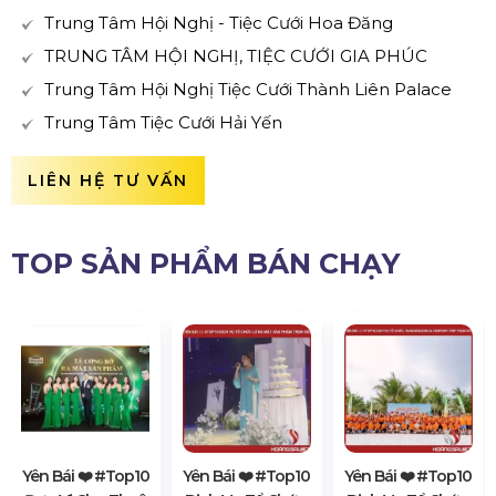
Trung Tâm Hội Nghị - Tiệc Cưới Hoa Đăng
TRUNG TÂM HỘI NGHỊ, TIỆC CƯỚI GIA PHÚC
Trung Tâm Hội Nghị Tiệc Cưới Thành Liên Palace
Trung Tâm Tiệc Cưới Hải Yến
LIÊN HỆ TƯ VẤN
TOP SẢN PHẨM BÁN CHẠY
Yên Bái ❤️️ #top10
Yên Bái ❤️️ #top10
Yên Bái ❤️️ #top10