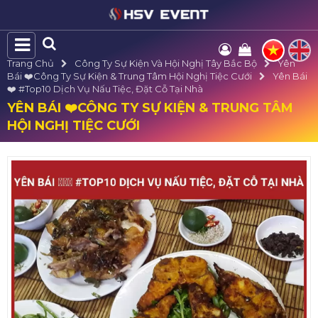
Trang Chủ
Công Ty Sự Kiện Và Hội Nghị Tây Bắc Bộ
Yên
Bái ❤️️Công Ty Sự Kiện & Trung Tâm Hội Nghị Tiệc Cưới
Yên Bái
❤️️ #top10 Dịch Vụ Nấu Tiệc, Đặt Cỗ Tại Nhà
YÊN BÁI ❤️️CÔNG TY SỰ KIỆN & TRUNG TÂM
HỘI NGHỊ TIỆC CƯỚI