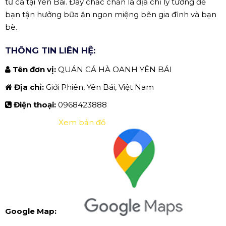
từ cá tại Yên Bái. Đây chắc chắn là địa chỉ lý tưởng để
bạn tận hưởng bữa ăn ngon miệng bên gia đình và bạn
bè.
THÔNG TIN LIÊN HỆ:
Tên đơn vị:
QUÁN CÁ HÀ OANH YÊN BÁI
Địa chỉ:
Giới Phiên, Yên Bái, Việt Nam
Điện thoại:
0968423888
Xem bản đồ
Google Map: