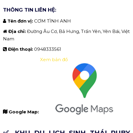
THÔNG TIN LIÊN HỆ:
Tên đơn vị:
CƠM TÌNH ANH
Địa chỉ:
Đường Âu Cơ, Bả Hưng, Trấn Yên, Yên Bái, Việt
Nam
Điện thoại:
0948333561
Xem bản đồ
Google Map:
✅ KHU DU LỊCH SINH THÁI RUBY