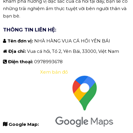
khám phá hương vị đặc sắc của cá hồi tại đây, bạn sẽ có
những trải nghiệm ẩm thực tuyệt vời bên người thân và
bạn bè.
THÔNG TIN LIÊN HỆ:
Tên đơn vị:
NHÀ HÀNG VUA CÁ HỒI YÊN BÁI
Địa chỉ:
Vua cá hồi, Tổ 2, Yên Bái, 33000, Việt Nam
Điện thoại:
0978993678
Xem bản đồ
Google Map: