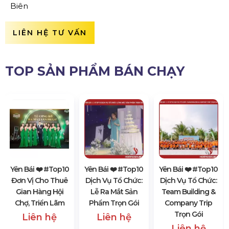
Biên
LIÊN HỆ TƯ VẤN
TOP SẢN PHẨM BÁN CHẠY
Yên Bái ❤️️ #top10
Yên Bái ❤️️ #top10
Yên Bái ❤️️ #top10
Đơn Vị Cho Thuê
Dịch Vụ Tổ Chức:
Dịch Vụ Tổ Chức:
Gian Hàng Hội
Lễ Ra Mắt Sản
Team Building &
Chợ, Triển Lãm
Phẩm Trọn Gói
Company Trip
Trọn Gói
Liên hệ
Liên hệ
Liên hệ