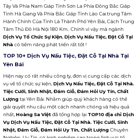
Tây Và Phía Nam Giáp Tỉnh Sơn La Phía Đông Bắc Giáp
Tỉnh Hà Giang Và Phía Bắc Giáp Tỉnh Lào Cai.trung Tâm
Hành Chính Của Tỉnh Là Thành Phố Yên Bái, Cách Trung
Tâm Thủ Đô Hà Nội 180 Km.. Chính vì vậy mà ngành
Dịch Vụ Tổ Chức Sự Kiện
,
Dịch Vụ Nấu Tiệc, Đặt Cỗ Tại
Nhà
có tiềm năng phát triển rất tốt !
TOP 10+ Dịch Vụ Nấu Tiệc, Đặt Cỗ Tại Nhà Tại
Yên Bái
Hiện nay có rất nhiều công ty, đơn vị cung cấp các dịch
vụ về tổ chức sự kiện,
Dịch Vụ Nấu Tiệc, Đặt Cỗ Tại Nhà.
Tiệc Cưới, Sinh Nhật, Đám Giỗ, Đám Hỏi Uy Tín, Chất
Lượng
tại Yên Bái. Nhằm giúp quý khách hàng có thể
giải quyết nhu cầu một cách nhanh chóng và hiệu quả
nhất,
Hoàng Sa Việt
đã tổng hợp lại
TOP10 địa chỉ Dịch
Vụ Dịch Vụ Nấu Tiệc, Đặt Cỗ Tại Nhà. Tiệc Cưới, Sinh
Nhật, Đám Giỗ, Đám Hỏi Uy Tín, Chất Lượng
Chuyên
Nghiệp, Uy Tín, có kinh nghiệm cao trong lĩnh vực tổ