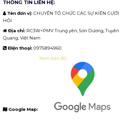
THÔNG TIN LIÊN HỆ:
Tên đơn vị:
CHUYÊN TỔ CHỨC CÁC SỰ KIÊN CƯỚI
HỎI
Địa chỉ:
RC3W+PMV Trung yên, Sơn Dương, Tuyên
Quang, Việt Nam
Điện thoại:
0975894960
Xem bản đồ
Google Map: