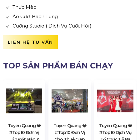
Thực Mèo
Áo Cưới Bách Tùng
Cường Studio ( Dịch Vụ Cưới, Hỏi )
LIÊN HỆ TƯ VẤN
TOP SẢN PHẨM BÁN CHẠY
Tuyên Quang ❤️️
Tuyên Quang ❤️️
Tuyên Quang ❤️️
#top10 Đơn Vị
#top10 Đơn Vị
#top10 Dịch Vụ
Lắp Đặt, Bán &
Cho Thuê Gian
Tổ Chức: Lễ Ra