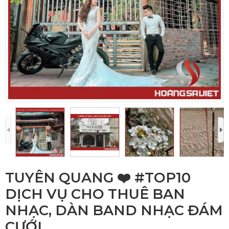
TUYÊN QUANG ❤️️ #TOP10
DỊCH VỤ CHO THUÊ BAN
NHẠC, DÀN BAND NHẠC ĐÁM
CƯỚI