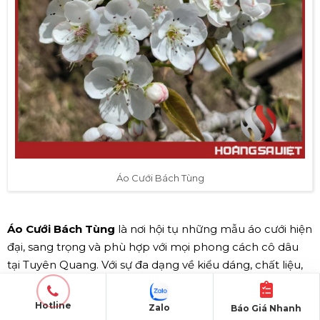
Áo Cưới Bách Tùng
Áo Cưới Bách Tùng
là nơi hội tụ những mẫu áo cưới hiện
đại, sang trọng và phù hợp với mọi phong cách cô dâu
tại Tuyên Quang. Với sự đa dạng về kiểu dáng, chất liệu,
Áo Cưới Bách Tùng
luôn sẵn sàng đáp ứng mọi nhu cầu,
từ truyền thống đến hiện đại. Đội ngũ tư vấn nhiệt tình,
Hotline
Zalo
Báo Giá Nhanh
giàu kinh nghiệm sẽ giúp bạn lựa chọn bộ trang phục