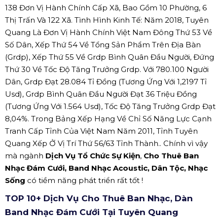
138 Đơn Vị Hành Chính Cấp Xã, Bao Gồm 10 Phường, 6
Thị Trấn Và 122 Xã. Tình Hình Kinh Tế: Năm 2018, Tuyên
Quang Là Đơn Vị Hành Chính Việt Nam Đông Thứ 53 Về
Số Dân, Xếp Thứ 54 Về Tổng Sản Phẩm Trên Địa Bàn
(Grdp), Xếp Thứ 55 Về Grdp Bình Quân Đầu Người, Đứng
Thứ 30 Về Tốc Độ Tăng Trưởng Grdp. Với 780.100 Người
Dân, Grdp Đạt 28.084 Tỉ Đồng (Tương Ứng Với 1,2197 Tỉ
Usd), Grdp Bình Quân Đầu Người Đạt 36 Triệu Đồng
(Tương Ứng Với 1.564 Usd), Tốc Độ Tăng Trưởng Grdp Đạt
8,04%. Trong Bảng Xếp Hạng Về Chỉ Số Năng Lực Cạnh
Tranh Cấp Tỉnh Của Việt Nam Năm 2011, Tỉnh Tuyên
Quang Xếp Ở Vị Trí Thứ 56/63 Tỉnh Thành.. Chính vì vậy
mà ngành
Dịch Vụ Tổ Chức Sự Kiện
,
Cho Thuê Ban
Nhạc Đám Cưới, Band Nhạc Acoustic, Dân Tộc, Nhạc
Sống
có tiềm năng phát triển rất tốt !
TOP 10+ Dịch Vụ Cho Thuê Ban Nhạc, Dàn
Band Nhạc Đám Cưới Tại Tuyên Quang