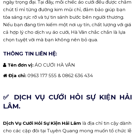
ngày trọng đại. Tại đây, mỗi chiếc áo cưới đều được chăm
chút tỉ mỉ từng đường kim mũi chỉ, đảm bảo giúp bạn
tỏa sáng rực rỡ và tự tin sánh bước bên người thương.
Nếu bạn đang tìm kiếm một nơi uy tín, chất lượng với giá
cả hợp lý cho dịch vụ áo cưới, Hà Vân chắc chắn là lựa
chọn tuyệt vời mà bạn không nên bỏ qua.
THÔNG TIN LIÊN HỆ:
Tên đơn vị:
ÁO CƯỚI HÀ VÂN
Địa chỉ:
0963 177 555 & 0862 636 434
✅ DỊCH VỤ CƯỚI HỎI SỰ KIỆN HẢI
LÂM.
Dịch Vụ Cưới Hỏi Sự Kiện Hải Lâm
là địa chỉ tin cậy dành
cho các cặp đôi tại Tuyên Quang mong muốn tổ chức lễ