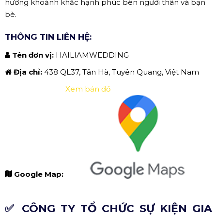
hưởng khoảnh khắc hạnh phúc bên người thân và bạn
bè.
THÔNG TIN LIÊN HỆ:
Tên đơn vị:
HAILIAMWEDDING
Địa chỉ:
438 QL37, Tân Hà, Tuyên Quang, Việt Nam
Xem bản đồ
Google Map:
✅ CÔNG TY TỔ CHỨC SỰ KIỆN GIA