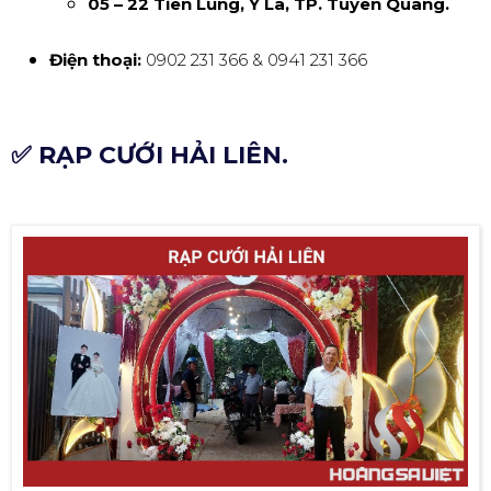
05 – 22 Tiên Lũng, Ỷ La, TP. Tuyên Quang.
Điện thoại:
0902 231 366 & 0941 231 366
✅ RẠP CƯỚI HẢI LIÊN.