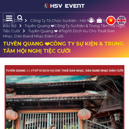
Trang Chủ
Công Ty Tổ Chức Sự Kiện - Hội Nghị Uy Tín Tại Đông
Bắc Bộ
Tuyên Quang ❤️️Công Ty Sự Kiện & Trung Tâm Hội Nghị
Tiệc Cưới
Tuyên Quang ❤️️ #top10 Dịch Vụ Cho Thuê Ban
Nhạc, Dàn Band Nhạc Đám Cưới
TUYÊN QUANG ❤️️CÔNG TY SỰ KIỆN & TRUNG
TÂM HỘI NGHỊ TIỆC CƯỚI