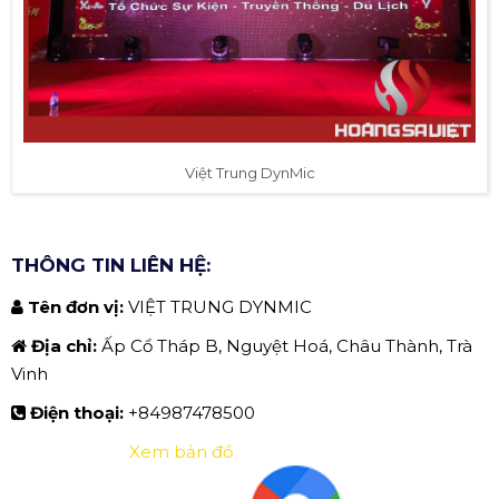
Việt Trung DynMic
THÔNG TIN LIÊN HỆ:
Tên đơn vị:
VIỆT TRUNG DYNMIC
Địa chỉ:
Ấp Cổ Tháp B, Nguyệt Hoá, Châu Thành, Trà
Vinh
Điện thoại:
+84987478500
Xem bản đồ