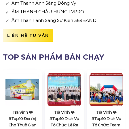
Âm Thanh Ánh Sáng Đông Vy
ÂM THANH CHÂU HƯNG TVPRO
Âm Thanh ánh Sáng Sự Kiện 369BAND
LIÊN HỆ TƯ VẤN
TOP SẢN PHẨM BÁN CHẠY
Trà Vinh ❤️️
Trà Vinh ❤️️
Trà Vinh ❤️️
#top10 Đơn Vị
#top10 Dịch Vụ
#top10 Dịch Vụ
Cho Thuê Gian
Tổ Chức: Lễ Ra
Tổ Chức: Team