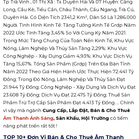
Tp Trà Vinh , 01 Thị Xã : Tx Duyên Hải Và 07 Huyện: Càng
Long, Cầu Kè, Tiểu Cần, Châu Thành, Cầu Ngang, Trà Cú,
Duyên Hải. Có Diện Tích 2341,2 Km², Dân Số Là 1.286.000
Người. Tình Hình Kinh Tế: Tăng Tưởng Kinh Tế Grdp Năm
2022 Ước Tính Tăng 3,45% So Với Cùng Kỳ Năm 2021.
Trong Mức Tăng Chung Của Toàn Nền Kinh Tế, Khu Vực
Nông, Lâm Nghiệp Và Thủy Sản Tăng 2,29%; Khu Vực
Công Nghiệp - Xây Dựng Giảm 4,93%; Khu Vực Dịch Vụ
Tăng 15,67%. Tổng Sản Phẩm (Grdp) Trên Địa Bàn Tỉnh
Năm 2022 Theo Giá Hiện Hành Ước Thực Hiện 72.441 Tỷ
Đồng; Trong Đó Nông, Lâm Nghiệp Và Thủy Sản Đạt
21.944 Tỷ Đồng; Công Nghiệp - Xây Dựng Và Dịch Vụ Đạt
23.608 Tỷ Đồng; Dịch Vụ Đạt 22.475 Tỷ Đồng; Thuế Sản
Phẩm Trừ Trợ Cấp Sản Phẩm Đạt 4.413 Tỷ Đồng…. Chính
vì vậy mà ngành
Cung Cấp, Lắp Đặt, Bán & Cho Thuê
Âm Thanh Ánh Sáng
, Sân Khấu, Hội Trường
có tiềm
năng phát triển rất tốt !
TOP 10+ Đơn Vị Bán & Cho Thuê Âm Thanh