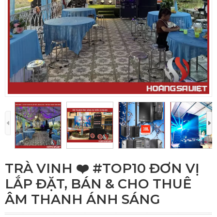
TRÀ VINH ❤️️ #TOP10 ĐƠN VỊ
LẮP ĐẶT, BÁN & CHO THUÊ
ÂM THANH ÁNH SÁNG