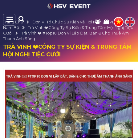
Trang Chủ
Đơn Vị Tổ Chức Sự Kiện Và Hội Nghị HSVE Tại Tây
Nam Bộ
Trà Vinh ❤️️Công Ty Sự Kiện & Trung Tâm Hội Nghị Tiệc
Cưới
Trà Vinh ❤️️ #top10 Đơn Vị Lắp Đặt, Bán & Cho Thuê Âm
Thanh Ánh Sáng
TRÀ VINH ❤️️CÔNG TY SỰ KIỆN & TRUNG TÂM
HỘI NGHỊ TIỆC CƯỚI