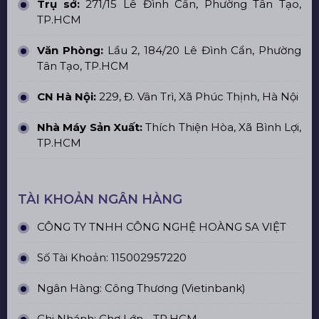
Trụ sở:
271/15 Lê Đình Cẩn, Phường Tân Tạo,
TP.HCM
Văn Phòng:
Lầu 2, 184/20 Lê Đình Cẩn, Phường
Tân Tạo, TP.HCM
CN Hà Nội:
229, Đ. Vân Trì, Xã Phúc Thịnh, Hà Nội
Nhà Máy Sản Xuất:
Thích Thiện Hòa, Xã Bình Lợi,
TP.HCM
TÀI KHOẢN NGÂN HÀNG
CÔNG TY TNHH CÔNG NGHỆ HOÀNG SA VIỆT
Số Tài Khoản: 115002957220
Ngân Hàng: Công Thương (Vietinbank)
Chi Nhánh: Chợ Lớn - TP.HCM