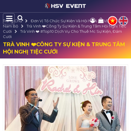
Trang Chủ
Đơn Vị Tổ Chức Sự Kiện Và Hội Nghị HSVE Tại Tây
Nam Bộ
Trà Vinh ❤️️Công Ty Sự Kiện & Trung Tâm Hội Nghị Tiệc
Cưới
Trà Vinh ❤️️ #top10 Dịch Vụ Cho Thuê Mc Sự Kiện, Đám
Cưới
TRÀ VINH ❤️️CÔNG TY SỰ KIỆN & TRUNG TÂM
HỘI NGHỊ TIỆC CƯỚI