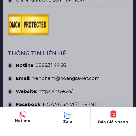
THÔNG TIN LIÊN HỆ
Hotline
:
0866.31.44.66
Email
: hienpham@hoangsaviet.com
Website
:
https://hsve.vn/
Facebook
:
HOÀNG SA VIỆT EVENT
MST/ĐKKD/QĐTL:
0318160534
Hotline
Zalo
Báo Giá Nhanh