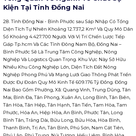
Kiện Tại Tỉnh Đồng Nai
28. Tỉnh Đồng Nai - Bình Phước sau Sáp Nhập Có Tổng
Diện Tích Tự Nhiên Khoảng 12.737,2 Km² Và Quy Mô Dân
Số Khoảng 4.427.700 Người. Với Vị Trí Chiến Lược Tiếp
Giáp Tp.hcm Và Các Tỉnh Đông Nam Bộ, Đồng Nai –
Bình Phước Sẽ Là Trung Tâm Công Nghiệp, Nông
Nghiệp Và Logistics Quan Trọng. Khu Vực Này Sở Hữu
Nhiều Khu Công Nghiệp Lớn, Diện Tích Đất Nông
Nghiệp Phong Phú Và Mạng Lưới Giao Thông Phát Triển
Được Đự Đoán Quy Mô Kinh Tế 609.176 Tỷ Đồng. Đồng
Nai Bao Gồm Phường, Xã: Quang Vinh, Trung Dũng, Tân
Mai, Bình Đa, Tân Phong, Xuân An, Long Bình, Tân Biên,
Tân Hòa, Tân Hiệp, Tân Hạnh, Tân Tiến, Tam Hòa, Tam
Phước, Hóa An, Hiệp Hòa, An Bình, Phước Tân, Long
Bình Tân, Trảng Dài, Bửu Long, Bửu Hòa, Hòa Bình,
Thanh Bình, Trị An, Tân Bình, Phú Sơn, Nam Cát Tiên,
Phú Lập, Phú Trung, Núi Tượng, Hiếu Liêm, Bình Hòa,