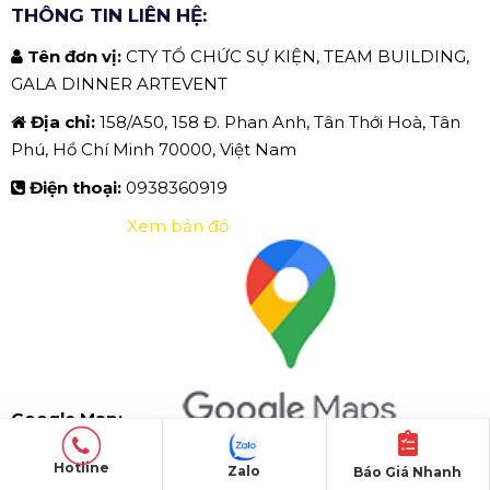
THÔNG TIN LIÊN HỆ:
Tên đơn vị:
CTY TỔ CHỨC SỰ KIỆN, TEAM BUILDING,
GALA DINNER ARTEVENT
Địa chỉ:
158/A50, 158 Đ. Phan Anh, Tân Thới Hoà, Tân
Phú, Hồ Chí Minh 70000, Việt Nam
Điện thoại:
0938360919
Xem bản đồ
Google Map:
Hotline
Zalo
Báo Giá Nhanh