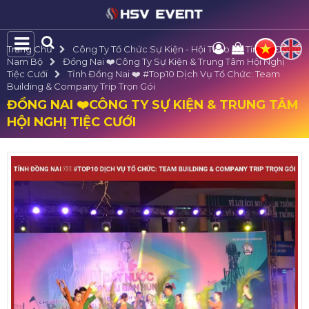
Trang Chủ
Công Ty Tổ Chức Sự Kiện - Hội Thảo Uy Tín Tại Đông
Nam Bộ
Đồng Nai ❤️️Công Ty Sự Kiện & Trung Tâm Hội Nghị
Tiệc Cưới
Tỉnh Đồng Nai ❤️️ #top10 Dịch Vụ Tổ Chức: Team
Building & Company Trip Trọn Gói
ĐỒNG NAI ❤️️CÔNG TY SỰ KIỆN & TRUNG TÂM
HỘI NGHỊ TIỆC CƯỚI