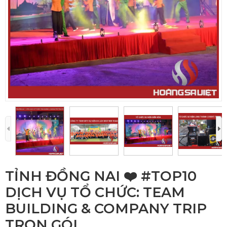
TỈNH ĐỒNG NAI ❤️️ #TOP10
DỊCH VỤ TỔ CHỨC: TEAM
BUILDING & COMPANY TRIP
TRỌN GÓI