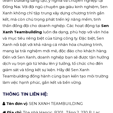
team building sáng tạo, ý nghĩa và chuyên nghiệp tại
Đồng Nai. Với đội ngũ chuyên gia giàu kinh nghiệm, Sen
Xanh không chỉ tập trung xây dựng chương trình gắn
kết, mà còn chú trọng phát triển kỹ năng mềm, tinh
thần đồng đội cho doanh nghiệp. Các hoạt động tại
Sen
Xanh Teambuilding
luôn đa dạng, phù hợp với văn hóa
và mục tiêu riêng biệt của từng công ty. Đặc biệt, Sen
Xanh nổi bật với khả năng cá nhân hóa chương trình,
mang lại trải nghiệm mới mẻ, độc đáo cho khách hàng.
Đến với Sen Xanh, doanh nghiệp bạn sẽ được tận hưởng
dịch vụ trọn gói từ khâu lên ý tưởng, tổ chức cho đến
giám sát và tổng kết sự kiện. Hãy để Sen Xanh
Teambuilding đồng hành cùng bạn kiến tạo môi trường
làm việc hạnh phúc, gắn kết và bền vững.
THÔNG TIN LIÊN HỆ:
Tên đơn vị:
SEN XANH TEAMBUILDING
Địa chỉ:
Tòa nhà Hancic, R201 , Tầng 2, 230 P. Lạc