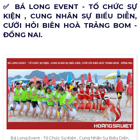
✅ BÁ LONG EVENT - TỔ CHỨC SỰ
KIỆN , CUNG NHÂN SỰ BIỂU DIỄN,
CƯỚI HỎI BIÊN HOÀ TRẢNG BOM -
ĐỒNG NAI.
Bá Long Event - Tổ Chức Sự Kiện , Cung Nhân Sự Biểu Diễn,