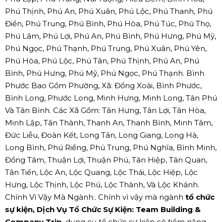
Phú Thịnh, Phú An, Phú Xuân, Phú Lộc, Phú Thanh, Phú
Điền, Phú Trung, Phú Bình, Phú Hòa, Phú Túc, Phú Thọ,
Phú Lâm, Phú Lợi, Phú An, Phú Bình, Phú Hưng, Phú Mỹ,
Phú Ngọc, Phú Thạnh, Phú Trung, Phú Xuân, Phú Yên,
Phú Hòa, Phú Lộc, Phú Tân, Phú Thịnh, Phú An, Phú
Bình, Phú Hưng, Phú Mỹ, Phú Ngọc, Phú Thạnh. Bình
Phước Bao Gồm Phường, Xã: Đồng Xoài, Bình Phước,
Bình Long, Phước Long, Minh Hưng, Minh Long, Tân Phú
Và Tân Bình. Các Xã Gồm: Tân Hưng, Tân Lợi, Tân Hòa,
Minh Lập, Tân Thành, Thanh An, Thanh Bình, Minh Tâm,
Đức Liễu, Đoàn Kết, Long Tân, Long Giang, Long Hà,
Long Bình, Phú Riềng, Phú Trung, Phú Nghĩa, Bình Minh,
Đồng Tâm, Thuận Lợi, Thuận Phú, Tân Hiệp, Tân Quan,
Tân Tiến, Lộc An, Lộc Quang, Lộc Thái, Lộc Hiệp, Lộc
Hưng, Lộc Thịnh, Lộc Phú, Lộc Thành, Và Lộc Khánh.
Chính Vì Vậy Mà Ngành:. Chính vì vậy mà ngành
tổ chức
sự kiện, Dịch Vụ Tổ Chức Sự Kiện: Team Building &
Company Trip
, dụng cụ tổ chức sự kiện có tiềm năng