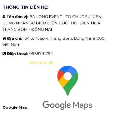
THÔNG TIN LIÊN HỆ:
Tên đơn vị:
BÁ LONG EVENT - TỔ CHỨC SỰ KIỆN ,
CUNG NHÂN SỰ BIỂU DIỄN, CƯỚI HỎI BIÊN HOÀ
TRẢNG BOM - ĐỒNG NAI
Địa chỉ:
134 tổ 4, ấp 4, Trảng Bom, Đồng Nai 81000,
Việt Nam
Điện thoại:
0968791792
Xem bản đồ
Google Map: