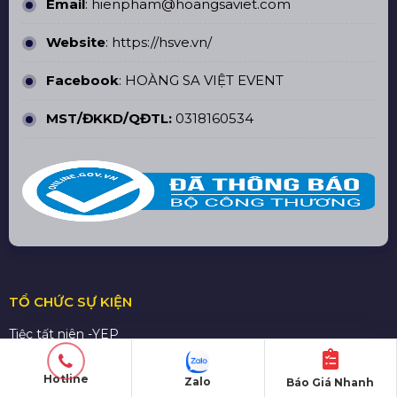
Email
: hienpham@hoangsaviet.com
Website
:
https://hsve.vn/
Facebook
:
HOÀNG SA VIỆT EVENT
MST/ĐKKD/QĐTL:
0318160534
TỔ CHỨC SỰ KIỆN
Tiệc tất niên -YEP
Hội nghị - Hội thảo
Hotline
Zalo
Báo Giá Nhanh
Lễ ra mắt sản phẩm