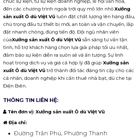
chức sự kiện, từ sự kiện doanh nghiệp, lễ hội văn hóa,
đến các chương trình ngoài trời quy mô lớn nhỏ.
Xưởng
sản xuất Ô dù Việt Vũ
luôn đặt chất lượng lên hàng đầu,
chú trọng đầu tư thiết bị mới, an toàn và vận chuyển, lắp
đặt nhanh chóng, đúng tiến độ. Đội ngũ nhân viên
của
Xưởng sản xuất Ô dù Việt Vũ
sẵn sàng tư vấn tận
tình, hỗ trợ khách hàng chọn lựa giải pháp tối ưu nhất,
đảm bảo sự kiện diễn ra suôn sẻ và ấn tượng. Sự linh
hoạt trong dịch vụ và giá cả hợp lý đã giúp
Xưởng sản
xuất Ô dù Việt Vũ
trở thành đối tác đáng tin cậy cho các
cá nhân, doanh nghiệp khi cần thuê nhà bạt, dù che tại
Điện Biên.
THÔNG TIN LIÊN HỆ:
Tên đơn vị:
Xưởng sản xuất Ô dù Việt Vũ
Địa chỉ:
Đường Trần Phú, Phường Thanh