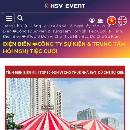
Trang Chủ
Công Ty Sự Kiện Và Hội Nghị Tây Bắc Bộ
Điện
Biên ❤️️Công Ty Sự Kiện & Trung Tâm Hội Nghị Tiệc Cưới
Tỉnh
Điện Biên ❤️️ #top10 Đơn Vị Cho Thuê Nhà Bạt, Dù Che Sự Kiện
ĐIỆN BIÊN ❤️️CÔNG TY SỰ KIỆN & TRUNG TÂM
HỘI NGHỊ TIỆC CƯỚI