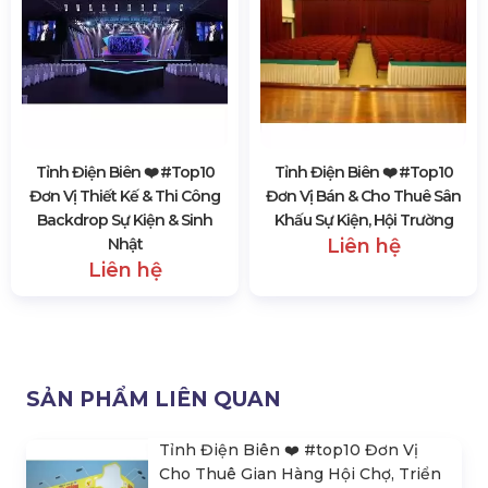
Tỉnh Điện Biên ❤️️ #top10
Tỉnh Điện Biên ❤️️ #top10
Đơn Vị Thiết Kế & Thi Công
Đơn Vị Bán & Cho Thuê Sân
Backdrop Sự Kiện & Sinh
Khấu Sự Kiện, Hội Trường
Nhật
Liên hệ
Liên hệ
SẢN PHẨM LIÊN QUAN
Tỉnh Điện Biên ❤️️ #top10 Đơn Vị
Cho Thuê Gian Hàng Hội Chợ, Triển