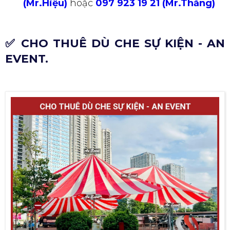
(Mr.Hiệu)
hoặc
097 923 19 21 (Mr.Thắng)
✅ CHO THUÊ DÙ CHE SỰ KIỆN - AN
EVENT.