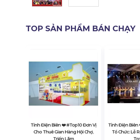
TOP SẢN PHẨM BÁN CHẠY
10 Đơn Vị
Khấu Sự
g
Tỉnh Điện Biên ❤️️ #top10 Đơn Vị
Tỉnh Điện Biên 
Cho Thuê Gian Hàng Hội Chợ,
Tổ Chức: Lễ 
Triển Lãm
Trọ