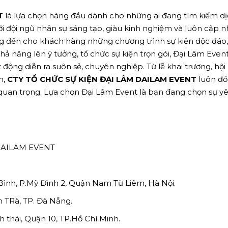
T
là lựa chọn hàng đầu dành cho những ai đang tìm kiếm dị
ới đội ngũ nhân sự sáng tạo, giàu kinh nghiệm và luôn cập n
g đến cho khách hàng những chương trình sự kiện độc đáo
hả năng lên ý tưởng, tổ chức sự kiện trọn gói, Đại Lâm Even
động diễn ra suôn sẻ, chuyên nghiệp. Từ lễ khai trương, hội
n,
CTY TỔ CHỨC SỰ KIỆN ĐẠI LÂM DAILAM EVENT
luôn đ
uan trọng. Lựa chọn Đại Lâm Event là bạn đang chọn sự y
DAILAM EVENT
Bình, P.Mỹ Đình 2, Quận Nam Từ Liêm, Hà Nội.
 TRà, TP. Đà Nẵng.
 thái, Quận 10, TP.Hồ Chí Minh.