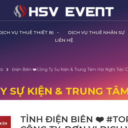
DỊCH VỤ THUÊ THIẾT BỊ
DỊCH VỤ THUÊ NHÂN SỰ
LIÊN HỆ
Bộ
Điện Biên ❤️️Công Ty Sự Kiện & Trung Tâm Hội Nghị Tiệc C
TY SỰ KIỆN & TRUNG TÂM
TỈNH ĐIỆN BIÊN ❤️️ #TO