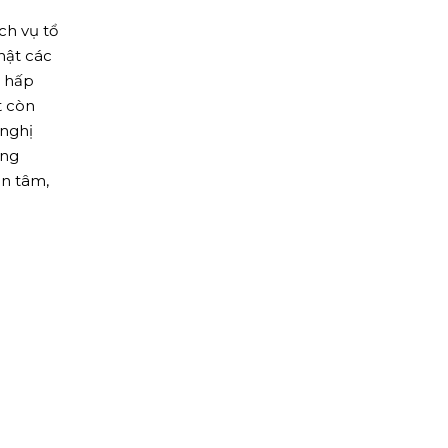
ch vụ tổ
hật các
, hấp
t còn
 nghị
ồng
ên tâm,