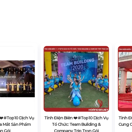
❤️️ #top10 Dịch Vụ
Tỉnh Điện Biên ❤️️ #top10 Dịch Vụ
Tỉnh Đ
Ra Mắt Sản Phẩm
Tổ Chức: Team Building &
Cung C
n Gói
Company Trip Trọn Gói