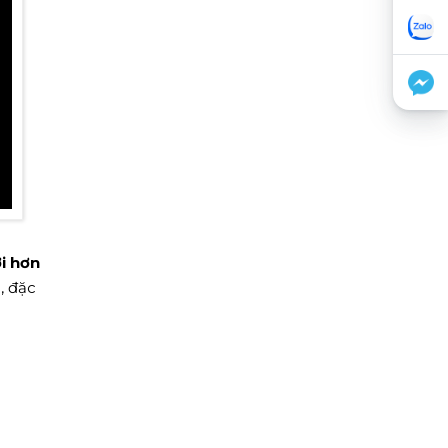
i hơn
, đặc