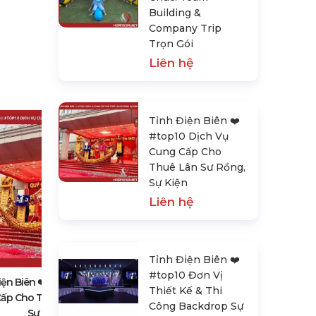
Building &
Company Trip
Trọn Gói
Liên hệ
Tỉnh Điện Biên ❤️️
#top10 Dịch Vụ
Cung Cấp Cho
Thuê Lân Sư Rồng,
Sự Kiện
Liên hệ
Tỉnh Điện Biên ❤️️ #top10 Đơn Vị
Thiết Kế & Thi Công Backdrop Sự
Tỉnh Điện Biên ❤️️
Kiện & Sinh Nhật
#top10 Đơn Vị
Liên hệ
iện Biên ❤️️ #top10 Dịch Vụ
Thiết Kế & Thi
ấp Cho Thuê Lân Sư Rồng,
Công Backdrop Sự
Sự Kiện