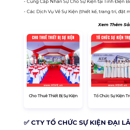
- Cung Cấp Nhân Sự Cho Sự Kiện tại Tỉnh Điện Bi
- Các Dịch Vụ Về Sự Kiện (thiết kế, trang trí, đặt m
Xem Thêm Sản
Cho Thuê Thiết Bị Sự Kiện
Tổ Chức Sự Kiện Tr
✅ CTY TỔ CHỨC SỰ KIỆN ĐẠI L