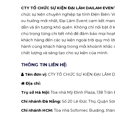
CTY TỔ CHỨC SỰ KIỆN ĐẠI LÂM DAILAM EVEN
chức sự kiện chuyên nghiệp tại tỉnh Điện Biên. V
xu hướng mới nhất, Đại Lâm Event cam kết man
dẫn và ấn tượng khó quên. Không chỉ nổi bật ở k
chú trọng từng chi tiết nhỏ để đảm bảo mọi hoạt 
khách hàng đến các sự kiện ngoài trời quy mô lớ
hành cùng khách hàng trong mỗi khoảnh khắc q
chất lượng và sáng tạo cho sự kiện của mình.
THÔNG TIN LIÊN HỆ:
Tên đơn vị:
CTY TỔ CHỨC SỰ KIỆN ĐẠI LÂM 
Địa chỉ:
Trụ sở Hà Nội:
Tòa nhà Mỹ Đình Plaza, 138 Trần 
Chi nhánh Đà Nẵng:
Số 20 Lê Đức Thọ, Quận Sơn
Chi nhánh HCM:
Tòa nhà Sofomec Buiding, thành