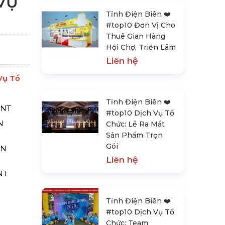
VỤ
Tỉnh Điện Biên ❤️️
#top10 Đơn Vị Cho
Thuê Gian Hàng
Hội Chợ, Triển Lãm
Liên hệ
Vụ Tổ
Tỉnh Điện Biên ❤️️
ENT
#top10 Dịch Vụ Tổ
N
Chức: Lễ Ra Mắt
Sản Phẩm Trọn
Gói
ỆN
Liên hệ
NT
Tỉnh Điện Biên ❤️️
#top10 Dịch Vụ Tổ
Chức: Team