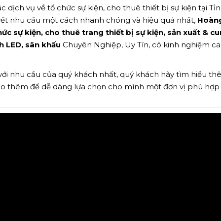
 dịch vụ về tổ chức sự kiện, cho thuê thiết bị sự kiện tại Tỉ
yết nhu cầu một cách nhanh chóng và hiệu quả nhất,
Hoàn
ức sự kiện, cho thuê trang thiết bị sự kiện, sản xuất & c
h LED, sân khấu
Chuyên Nghiệp, Uy Tín, có kinh nghiệm ca
 với nhu cầu của quý khách nhất, quý khách hãy tìm hiểu t
ảo thêm để dễ dàng lựa chọn cho mình một đơn vị phù hợp n