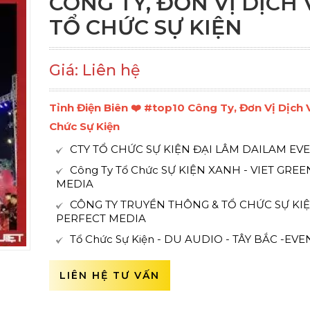
CÔNG TY, ĐƠN VỊ DỊCH 
TỔ CHỨC SỰ KIỆN
Giá: Liên hệ
Tỉnh Điện Biên ❤️️ #top10 Công Ty, Đơn Vị Dịch 
Chức Sự Kiện
CTY TỔ CHỨC SỰ KIỆN ĐẠI LÂM DAILAM EV
Công Ty Tổ Chức SỰ KIỆN XANH - VIET GREE
MEDIA
CÔNG TY TRUYỀN THÔNG & TỔ CHỨC SỰ KI
PERFECT MEDIA
Tổ Chức Sự Kiện - DU AUDIO - TÂY BẮC -EVE
LIÊN HỆ TƯ VẤN