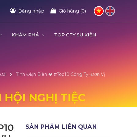
Đăng nhập
Giỏ hàng (0)
KHÁM PHÁ
TOP CTY SỰ KIỆN
ưới
Tỉnh Điện Biên ❤️️ #top10 Công Ty, Đơn Vị
 HỘI NGHỊ TIỆC
P10
SẢN PHẨM LIÊN QUAN