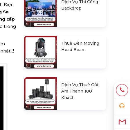
Dịch Vụ Thi Công
nh Điện
Backdrop
g Sa
ung cấp
o trong
Thuê Đèn Moving
hêm
Head Beam
hất...!
Dịch Vụ Thuê Gói
Âm Thanh 100
Khách